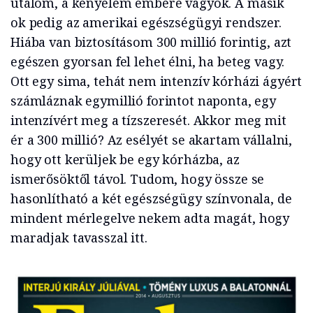
utálom, a kényelem embere vagyok. A másik
ok pedig az amerikai egészségügyi rendszer.
Hiába van biztosításom 300 millió forintig, azt
egészen gyorsan fel lehet élni, ha beteg vagy.
Ott egy sima, tehát nem intenzív kórházi ágyért
számláznak egymillió forintot naponta, egy
intenzívért meg a tízszeresét. Akkor meg mit
ér a 300 millió? Az esélyét se akartam vállalni,
hogy ott kerüljek be egy kórházba, az
ismerősöktől távol. Tudom, hogy össze se
hasonlítható a két egészségügy színvonala, de
mindent mérlegelve nekem adta magát, hogy
maradjak tavasszal itt.