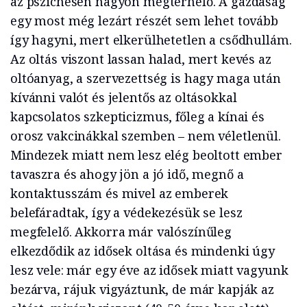
az pszichésen nagyon megterhelő. A gazdaság
egy most még lezárt részét sem lehet tovább
így hagyni, mert elkerülhetetlen a csődhullám.
Az oltás viszont lassan halad, mert kevés az
oltóanyag, a szervezettség is hagy maga után
kívánni valót és jelentős az oltásokkal
kapcsolatos szkepticizmus, főleg a kínai és
orosz vakcinákkal szemben – nem véletlenül.
Mindezek miatt nem lesz elég beoltott ember
tavaszra és ahogy jön a jó idő, megnő a
kontaktusszám és mivel az emberek
belefáradtak, így a védekezésük se lesz
megfelelő. Akkorra már valószínűleg
elkezdődik az idősek oltása és mindenki úgy
lesz vele: már egy éve az idősek miatt vagyunk
bezárva, rájuk vigyáztunk, de már kapják az