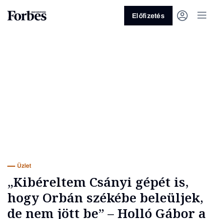
Előfizetés
Vagy fedezze fel a következő
témákat
Üzlet
Pénz
Zöld
Legyél jobb!
Üzlet
„Kibéreltem Csányi gépét is,
hogy Orbán székébe beleüljek,
de nem jött be” – Holló Gábor a