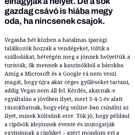
elhagyják a helyet. De a sok
gazdag csávó is hiába megy
oda, ha nincsenek csajok.
Vegasba hét közben a hatalmas iparági
találkozók hozzák a vendégeket, töltik a
szállodákat, hétvégén meg a jönnek helyettük a
turisták, ők mennek a kaszinókból a bárokba.
Amíg a Microsoft és a Google rá nem veszi
magát, hogy újra akar céges gyűléseket tartani,
addig Vegas nem áll fel. Kérdés, akarnak-e
egyáltalán a jövőben ilyet, mert 3-4-5 év alatt
rászokhatnak, hogy elég online-ban csinálni az
ilyet, minek költsünk erre. Tök jó, hogy például
a cipősök idejönnek évente és mutogatják
egymásnak a cipőiket – azért mondom ezt a