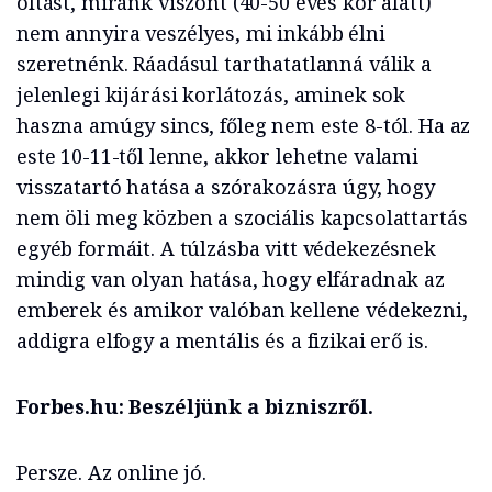
oltást, miránk viszont (40-50 éves kor alatt)
nem annyira veszélyes, mi inkább élni
szeretnénk. Ráadásul tarthatatlanná válik a
jelenlegi kijárási korlátozás, aminek sok
haszna amúgy sincs, főleg nem este 8-tól. Ha az
este 10-11-től lenne, akkor lehetne valami
visszatartó hatása a szórakozásra úgy, hogy
nem öli meg közben a szociális kapcsolattartás
egyéb formáit. A túlzásba vitt védekezésnek
mindig van olyan hatása, hogy elfáradnak az
emberek és amikor valóban kellene védekezni,
addigra elfogy a mentális és a fizikai erő is.
Forbes.hu: Beszéljünk a bizniszről.
Persze. Az online jó.