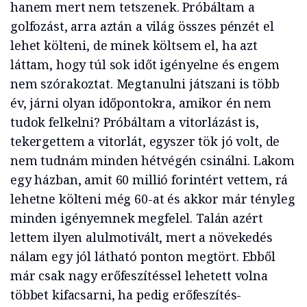
hanem mert nem tetszenek. Próbáltam a
golfozást, arra aztán a világ összes pénzét el
lehet költeni, de minek költsem el, ha azt
láttam, hogy túl sok időt igényelne és engem
nem szórakoztat. Megtanulni játszani is több
év, járni olyan időpontokra, amikor én nem
tudok felkelni? Próbáltam a vitorlázást is,
tekergettem a vitorlát, egyszer tök jó volt, de
nem tudnám minden hétvégén csinálni. Lakom
egy házban, amit 60 millió forintért vettem, rá
lehetne költeni még 60-at és akkor már tényleg
minden igényemnek megfelel. Talán azért
lettem ilyen alulmotivált, mert a növekedés
nálam egy jól látható ponton megtört. Ebből
már csak nagy erőfeszítéssel lehetett volna
többet kifacsarni, ha pedig erőfeszítés-