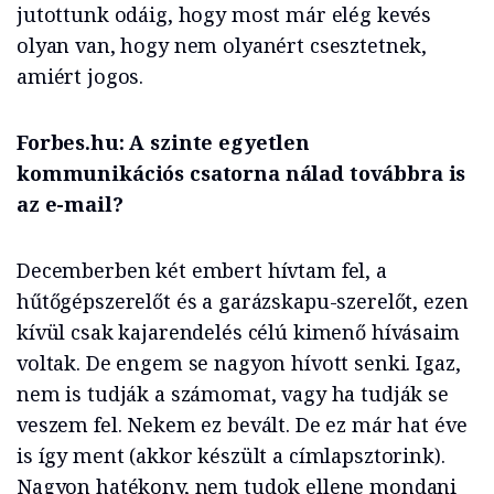
jutottunk odáig, hogy most már elég kevés
olyan van, hogy nem olyanért csesztetnek,
amiért jogos.
Forbes.hu: A szinte egyetlen
kommunikációs csatorna nálad továbbra is
az e-mail?
Decemberben két embert hívtam fel, a
hűtőgépszerelőt és a garázskapu-szerelőt, ezen
kívül csak kajarendelés célú kimenő hívásaim
voltak. De engem se nagyon hívott senki. Igaz,
nem is tudják a számomat, vagy ha tudják se
veszem fel. Nekem ez bevált. De ez már hat éve
is így ment (akkor készült a címlapsztorink).
Nagyon hatékony, nem tudok ellene mondani