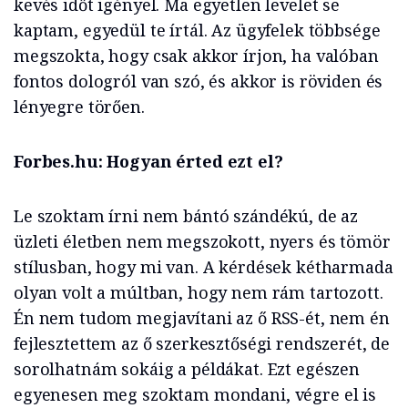
kevés időt igényel. Ma egyetlen levelet se
kaptam, egyedül te írtál. Az ügyfelek többsége
megszokta, hogy csak akkor írjon, ha valóban
fontos dologról van szó, és akkor is röviden és
lényegre törően.
Forbes.hu: Hogyan érted ezt el?
Le szoktam írni nem bántó szándékú, de az
üzleti életben nem megszokott, nyers és tömör
stílusban, hogy mi van. A kérdések kétharmada
olyan volt a múltban, hogy nem rám tartozott.
Én nem tudom megjavítani az ő RSS-ét, nem én
fejlesztettem az ő szerkesztőségi rendszerét, de
sorolhatnám sokáig a példákat. Ezt egészen
egyenesen meg szoktam mondani, végre el is