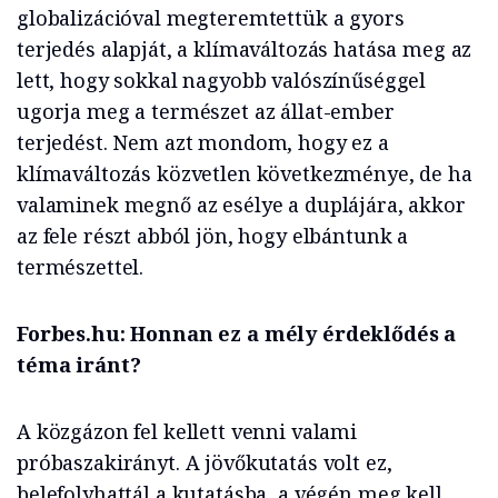
globalizációval megteremtettük a gyors
terjedés alapját, a klímaváltozás hatása meg az
lett, hogy sokkal nagyobb valószínűséggel
ugorja meg a természet az állat-ember
terjedést. Nem azt mondom, hogy ez a
klímaváltozás közvetlen következménye, de ha
valaminek megnő az esélye a duplájára, akkor
az fele részt abból jön, hogy elbántunk a
természettel.
Forbes.hu: Honnan ez a mély érdeklődés a
téma iránt?
A közgázon fel kellett venni valami
próbaszakirányt. A jövőkutatás volt ez,
belefolyhattál a kutatásba, a végén meg kell