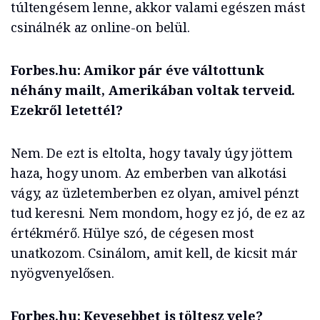
túltengésem lenne, akkor valami egészen mást
csinálnék az online-on belül.
Forbes.hu: Amikor pár éve váltottunk
néhány mailt, Amerikában voltak terveid.
Ezekről letettél?
Nem. De ezt is eltolta, hogy tavaly úgy jöttem
haza, hogy unom. Az emberben van alkotási
vágy, az üzletemberben ez olyan, amivel pénzt
tud keresni. Nem mondom, hogy ez jó, de ez az
értékmérő. Hülye szó, de cégesen most
unatkozom. Csinálom, amit kell, de kicsit már
nyögvenyelősen.
Forbes.hu: Kevesebbet is töltesz vele?