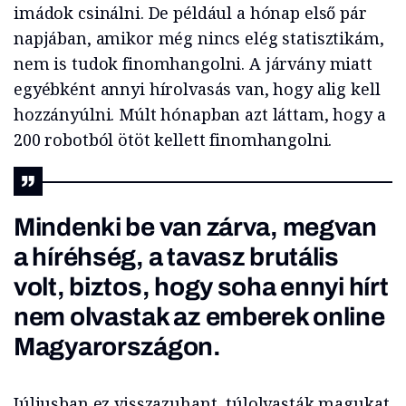
imádok csinálni. De például a hónap első pár
napjában, amikor még nincs elég statisztikám,
nem is tudok finomhangolni. A járvány miatt
egyébként annyi hírolvasás van, hogy alig kell
hozzányúlni. Múlt hónapban azt láttam, hogy a
200 robotból ötöt kellett finomhangolni.
Mindenki be van zárva, megvan
a híréhség, a tavasz brutális
volt, biztos, hogy soha ennyi hírt
nem olvastak az emberek online
Magyarországon.
Júliusban ez visszazuhant, túlolvasták magukat