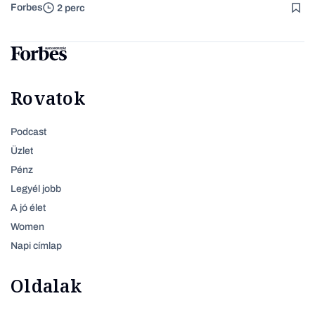
Forbes
2 perc
Rovatok
Podcast
Üzlet
Pénz
Legyél jobb
A jó élet
Women
Napi címlap
Oldalak