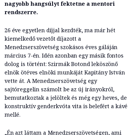
nagyobb hangsúlyt fektetne a mentori
rendszerre.
26 éve egyetlen díjjal kezdték, ma már hét
kiemelkedő vezetőt díjazott a
Menedzserszövetség szokásos éves gáláján
március 7-én. Idén azonban egy másik fontos
dolog is történt: Szirmák Botond leköszönő
elnök ötéves elnöki munkáját Kapitány István
vette át. A Menedzserszövetség egy
sajtóreggelin számolt be az új irányokról,
bemutatkoztak a jelöltek és még egy heves, de
konstruktív genderkvóta vita is belefért a kávé
mellé.
„Én azt láttam a Menedzserszövetségen, ami