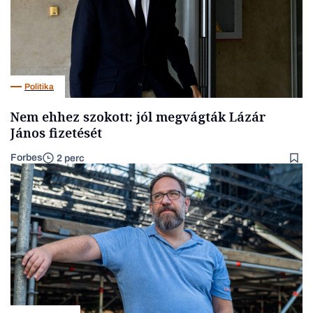
Politika
Nem ehhez szokott: jól megvágták Lázár
János fizetését
Forbes
2 perc