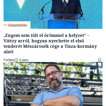
Elszámoltatás
„Engem sem tölt el örömmel a helyzet” –
Vitézy arról, hogyan nyerhette el első
tenderét Mészárosék cége a Tisza-kormány
alatt
Forbes
2 perc