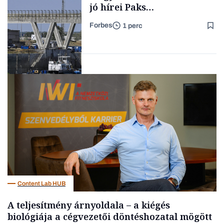
jó hírei Paks
újraindításáról
Forbes
1 perc
Forbes-sztori
Energia
Content Lab HUB
A teljesítmény árnyoldala – a kiégés
biológiája a cégvezetői döntéshozatal mögött