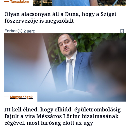
Társadalom
Olyan alacsonyan áll a Duna, hogy a Sziget
főszervezője is megszólalt
Forbes
2 perc
Magyar cégek
Itt kell élned, hogy elhidd: épületrombolásig
fajult a vita Mészáros Lőrinc bizalmasának
cégével, most bíróság előtt az ügy