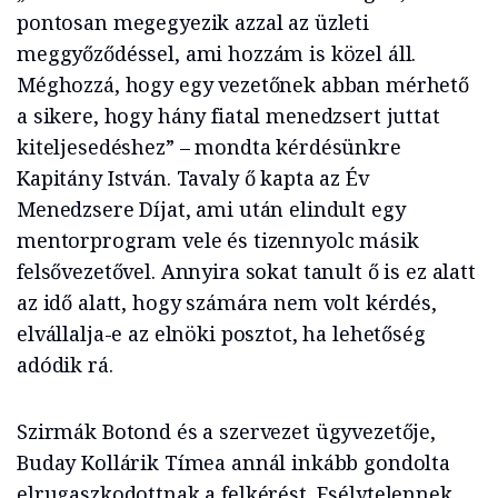
pontosan megegyezik azzal az üzleti
meggyőződéssel, ami hozzám is közel áll.
Méghozzá, hogy egy vezetőnek abban mérhető
a sikere, hogy hány fiatal menedzsert juttat
kiteljesedéshez” – mondta kérdésünkre
Kapitány István. Tavaly ő kapta az Év
Menedzsere Díjat, ami után elindult egy
mentorprogram vele és tizennyolc másik
felsővezetővel. Annyira sokat tanult ő is ez alatt
az idő alatt, hogy számára nem volt kérdés,
elvállalja-e az elnöki posztot, ha lehetőség
adódik rá.
Szirmák Botond és a szervezet ügyvezetője,
Buday Kollárik Tímea annál inkább gondolta
elrugaszkodottnak a felkérést. Esélytelennek