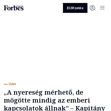
Előfizetés
Vagy fedezze fel a következő
témákat
Üzlet
Pénz
Zöld
Legyél jobb!
Üzlet
„A nyereség mérhető, de
mögötte mindig az emberi
kapcsolatok állnak” – Kapitány