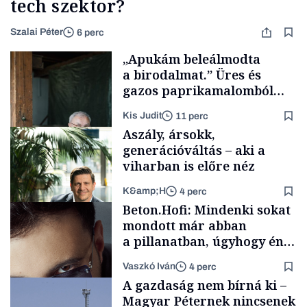
tech szektor?
Szalai Péter
6 perc
„Apukám beleálmodta
a birodalmat.” Üres és
gazos paprikamalomból
lett az igazi családi
Kis Judit
11 perc
fűszersztori
Aszály, ársokk,
generációváltás – aki a
viharban is előre néz
K&amp;H
4 perc
Családi
Beton.Hofi: Mindenki sokat
vállalkozások
mondott már abban
a pillanatban, úgyhogy én
a legsarkosabb
Vaszkó Iván
4 perc
gondolataimat akartam
TÁMOGATÓI
A gazdaság nem bírná ki –
TARTALOM
kimondani
Magyar Péternek nincsenek