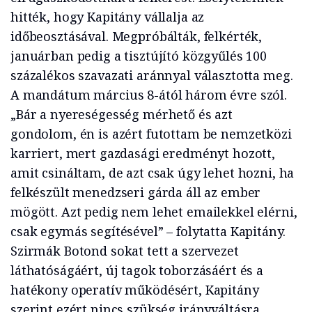
hitték, hogy Kapitány vállalja az
időbeosztásával. Megpróbálták, felkérték,
januárban pedig a tisztújító közgyűlés 100
százalékos szavazati aránnyal választotta meg.
A mandátum március 8-ától három évre szól.
„Bár a nyereségesség mérhető és azt
gondolom, én is azért futottam be nemzetközi
karriert, mert gazdasági eredményt hozott,
amit csináltam, de azt csak úgy lehet hozni, ha
felkészült menedzseri gárda áll az ember
mögött. Azt pedig nem lehet emailekkel elérni,
csak egymás segítésével” – folytatta Kapitány.
Szirmák Botond sokat tett a szervezet
láthatóságáért, új tagok toborzásáért és a
hatékony operatív működésért, Kapitány
szerint ezért nincs szükség irányváltásra.