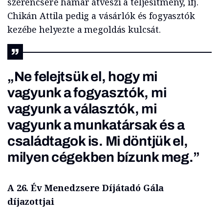
szerencsére hamar átveszi a teljesítmény, ifj.
Chikán Attila pedig a vásárlók és fogyasztók
kezébe helyezte a megoldás kulcsát.
„Ne felejtsük el, hogy mi
vagyunk a fogyasztók, mi
vagyunk a választók, mi
vagyunk a munkatársak és a
családtagok is. Mi döntjük el,
milyen cégekben bízunk meg.”
A 26. Év Menedzsere Díjátadó Gála
díjazottjai