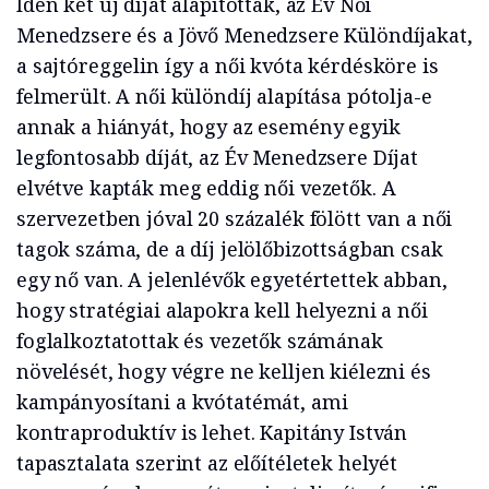
Idén két új díjat alapítottak, az Év Női
Menedzsere és a Jövő Menedzsere Különdíjakat,
a sajtóreggelin így a női kvóta kérdésköre is
felmerült. A női különdíj alapítása pótolja-e
annak a hiányát, hogy az esemény egyik
legfontosabb díját, az Év Menedzsere Díjat
elvétve kapták meg eddig női vezetők. A
szervezetben jóval 20 százalék fölött van a női
tagok száma, de a díj jelölőbizottságban csak
egy nő van. A jelenlévők egyetértettek abban,
hogy stratégiai alapokra kell helyezni a női
foglalkoztatottak és vezetők számának
növelését, hogy végre ne kelljen kiélezni és
kampányosítani a kvótatémát, ami
kontraproduktív is lehet. Kapitány István
tapasztalata szerint az előítéletek helyét