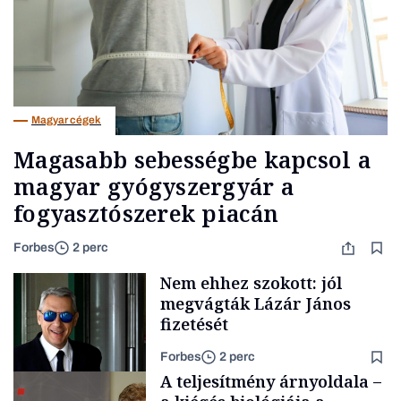
Magyar cégek
Magasabb sebességbe kapcsol a
magyar gyógyszergyár a
fogyasztószerek piacán
Forbes
2 perc
Nem ehhez szokott: jól
megvágták Lázár János
fizetését
Forbes
2 perc
A teljesítmény árnyoldala –