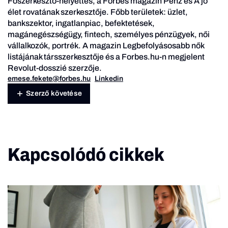
Főszerkesztő-helyettes, a Forbes magazin Pénz és A jó
élet rovatának szerkesztője. Főbb területek: üzlet,
bankszektor, ingatlanpiac, befektetések,
magánegészségügy, fintech, személyes pénzügyek, női
vállalkozók, portrék. A magazin Legbefolyásosabb nők
listájának társszerkesztője és a Forbes.hu-n megjelent
Revolut-dosszié szerzője.
emese.fekete@forbes.hu
Linkedin
Szerző követése
Kapcsolódó cikkek