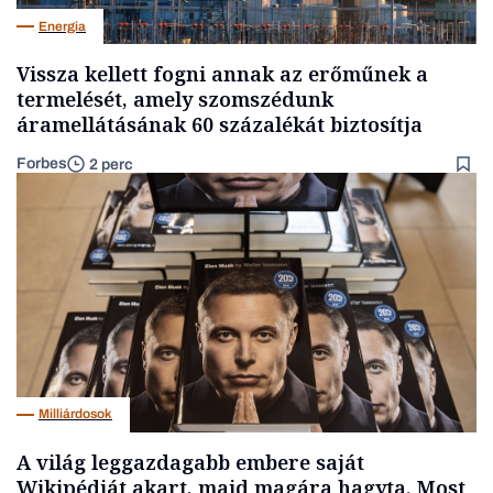
Energia
Vissza kellett fogni annak az erőműnek a
termelését, amely szomszédunk
áramellátásának 60 százalékát biztosítja
Forbes
2 perc
Milliárdosok
A világ leggazdagabb embere saját
Wikipédiát akart, majd magára hagyta. Most