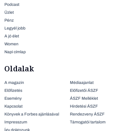
Podcast
Üzlet
Pénz
Legyél jobb
A jó élet
Women
Napi címlap
Oldalak
A magazin
Médiaajanlat
Előfizetés
Előfizetői ÁSZF
Esemény
ÁSZF Melléklet
Kapcsolat
Hirdetési ÁSZF
Könyvek a Forbes ajánlásával
Rendezveny ÁSZF
Impresszum
Támogatói tartalom
Így dolgozunk