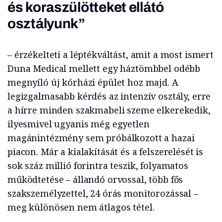
és koraszülötteket ellátó
osztályunk”
– érzékelteti a léptékváltást, amit a most ismert
Duna Medical mellett egy háztömbbel odébb
megnyíló új kórházi épület hoz majd. A
legizgalmasabb kérdés az intenzív osztály, erre
a hírre minden szakmabeli szeme elkerekedik,
ilyesmivel ugyanis még egyetlen
magánintézmény sem próbálkozott a hazai
piacon. Már a kialakítását és a felszerelését is
sok száz millió forintra teszik, folyamatos
működtetése – állandó orvossal, több fős
szakszemélyzettel, 24 órás monitorozással –
meg különösen nem átlagos tétel.