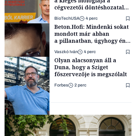
a kiégés biológiája a
cégvezetői döntéshozatal
mögött
BioTechUSA
4 perc
Politika
Beton.Hofi: Mindenki sokat
mondott már abban
a pillanatban, úgyhogy én
a legsarkosabb
Vaszkó Iván
4 perc
gondolataimat akartam
Content Lab HUB
Olyan alacsonyan áll a
kimondani
Duna, hogy a Sziget
főszervezője is megszólalt
Forbes
2 perc
Forbes-sztori
Társadalom