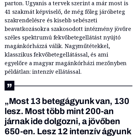
parton. Ugyanis a tervek szerint a már most is
41 szakmát képviselő, de még főleg járóbeteg
szakrendelésre és kisebb sebészeti
beavatkozásokra szakosodott intézmény jövőre
széles spektrumú fekvőbetegellátást nyújtó
magánkórházzá válik. Nagyműtétekkel,
klasszikus fekvőbetegellátással, és ami
egyelőre a magyar magánkórházi mezőnyben
példátlan: intenzív ellátással.
„Most 13 betegágyunk van, 130
lesz. Most több mint 200-an
járnak ide dolgozni, a jövőben
650-en. Lesz 12 intenzív ágyunk