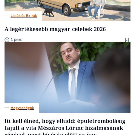
Listák és Extrák
A legértékesebb magyar celebek 2026
1 perc
Magyar cégek
Itt kell élned, hogy elhidd: épületrombolásig
fajult a vita Mészáros Lőrinc bizalmasának
cégével, most bíróság előtt az ügy