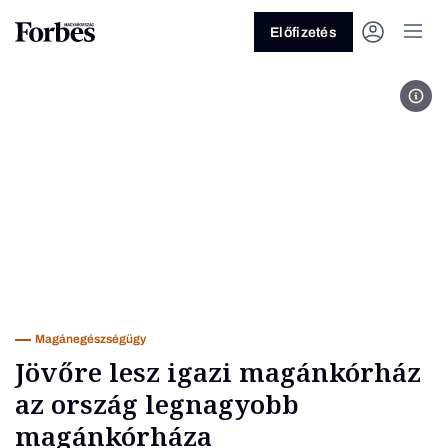
Előfizetés
Bart
Vagy fedezze fel a következő
témákat
Üzlet
Pénz
Zöld
Legyél jobb!
Magánegészségügy
Jövőre lesz igazi magánkórház
az ország legnagyobb
magánkórháza