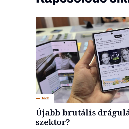
Tech
Újabb brutális drágulás
szektor?