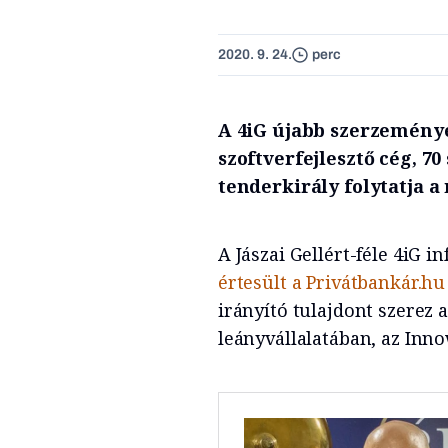
2020. 9. 24.
perc
A 4iG újabb szerzeménye
szoftverfejlesztő cég, 7
tenderkirály folytatja a
A Jászai Gellért-féle 4iG 
értesült a Privátbankár.hu
irányító tulajdont szerez 
leányvállalatában, az Inno