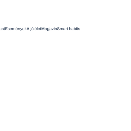
ast
Események
A jó élet
Magazin
Smart habits
Vagy fedezze fel a következő témákat
Üzlet
Pénz
Zöld
Legyél jobb!