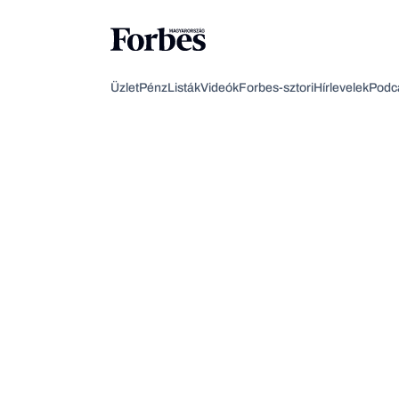
Üzlet
Pénz
Listák
Videók
Forbes-sztori
Hírlevelek
Podc