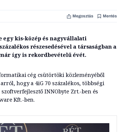
Megosztás
Mentés
 egy kis-közép és nagyvállalati
0 százalékos részesedésével a társaságban a
 már így is rekordbevételű évét.
informatikai cég csütörtöki közleményéből
arról, hogy a 4iG 70 százalékos, többségi
a szoftverfejlesztő INNObyte Zrt.-ben és
ware Kft.-ben.