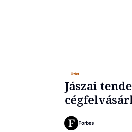
Üzlet
Jászai tend
cégfelvásár
Forbes