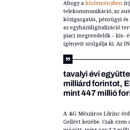
Ahogy a
közleményben
ír
telekommunikáció, az autó
közigazgatás, pénzügyi és
az egyházidigitalizáció te
piaci megrendelők – kis- é
igényeit szolgálja ki. Az 
tavalyi évi együtt
milliárd forintot,
mint 447 millió for
A 4iG Mészáros Lőrinc érde
Gellért kezébe. Csak ezen
mögött, mint egy 3,3 milli