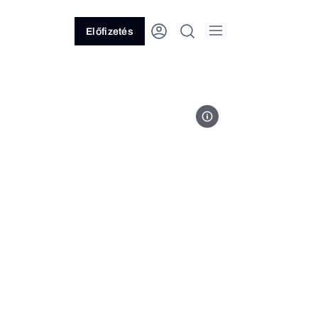
Előfizetés
Forrás: BÉT