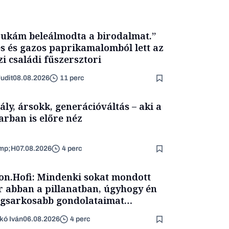
ukám beleálmodta a birodalmat.”
s és gazos paprikamalomból lett az
zi családi fűszersztori
udit
08.08.2026
11 perc
ály, ársokk, generációváltás – aki a
arban is előre néz
mp;H
07.08.2026
4 perc
on.Hofi: Mindenki sokat mondott
 abban a pillanatban, úgyhogy én
egsarkosabb gondolataimat
rtam kimondani
kó Iván
06.08.2026
4 perc