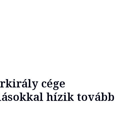
erkirály cége
lásokkal hízik tovább