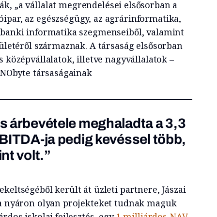
ják, „a vállalat megrendelései elsősorban a
ipar, az egészségügy, az agrárinformatika,
 banki informatika szegmenseiből, valamint
rületéről származnak. A társaság elsősorban
s középvállalatok, illetve nagyvállalatok –
INNObyte társaságainak
es árbevétele meghaladta a 3,3
 EBITDA-ja pedig kevéssel több,
int volt.”
keltségéből került át üzleti partnere, Jászai
 a nyáron olyan projekteket tudnak maguk
árdos iskolai fejlesztés, egy
1 milliárdos NAV-