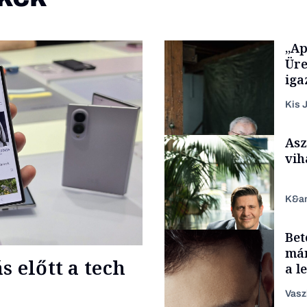
„Ap
Üre
iga
Kis J
Asz
vih
K&a
Bet
Családi vállalkozások
már
 előtt a tech
a l
aka
Vasz