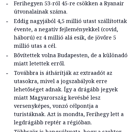
Ferihegyen 53-ról 45-re csökken a Ryanair
útvonalainak száma.
Eddig nagyjából 4,5 millió utast szállítottak
évente, a negatív fejleményekkel (covid,
háború) ez 4 millió alá esik, de jövőre 5
millió utas a cél.
Bővítettek volna Budapesten, de a különadó
miatt letettek erről.
Továbbra is áthárítják az extraadót az
utasokra, mivel a jogszabályok erre
lehetőséget adnak. Így a drágább jegyek
miatt Magyarország kevésbé lesz
versenyképes, vonzó célpontja a
turistáknak. Azt is mondta, Ferihegy lett a
legdrágább reptér a régióban.
Többször is hangsúlyozta, hogy a szektor