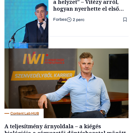
a helyzet” – Vitézy arról,
hogyan nyerhette el első
tenderét Mészárosék cége a
Forbes
2 perc
Tisza-kormány alatt
Forbes-sztori
Elszámoltatás
Content Lab HUB
A teljesítmény árnyoldala – a kiégés