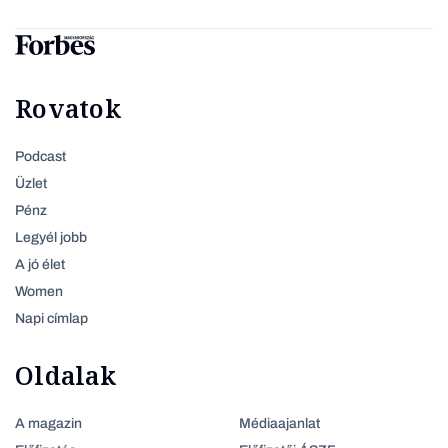
Rovatok
Podcast
Üzlet
Pénz
Legyél jobb
A jó élet
Women
Napi címlap
Oldalak
A magazin
Médiaajanlat