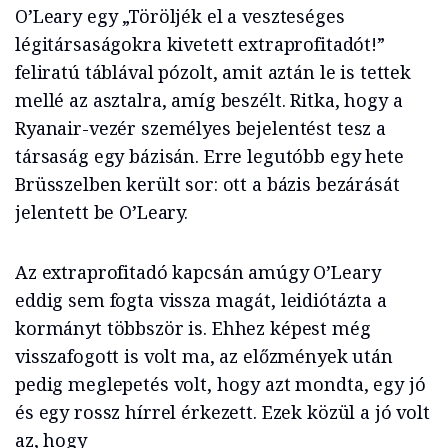
O’Leary egy „Töröljék el a veszteséges
légitársaságokra kivetett extraprofitadót!”
feliratú táblával pózolt, amit aztán le is tettek
mellé az asztalra, amíg beszélt. Ritka, hogy a
Ryanair-vezér személyes bejelentést tesz a
társaság egy bázisán. Erre legutóbb egy hete
Brüsszelben került sor: ott a bázis bezárását
jelentett be O’Leary.
Az extraprofitadó kapcsán amúgy O’Leary
eddig sem fogta vissza magát, leidiótázta a
kormányt többször is. Ehhez képest még
visszafogott is volt ma, az előzmények után
pedig meglepetés volt, hogy azt mondta, egy jó
és egy rossz hírrel érkezett. Ezek közül a jó volt
az, hogy