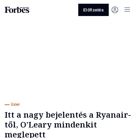
Előfizetés
Vagy fedezze fel a következő
témákat
Üzlet
Pénz
Zöld
Legyél jobb!
Üzlet
Itt a nagy bejelentés a Ryanair-
től, O’Leary mindenkit
meglepett