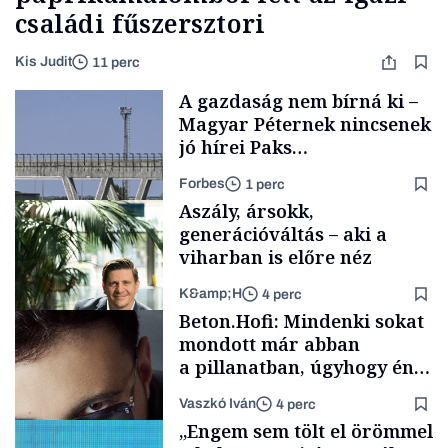
családi fűszersztori
Kis Judit
11 perc
A gazdaság nem bírná ki –
Magyar Péternek nincsenek
jó hírei Paks
újraindításáról
Forbes
1 perc
Aszály, ársokk,
generációváltás – aki a
viharban is előre néz
K&amp;H
4 perc
Energia
Beton.Hofi: Mindenki sokat
mondott már abban
a pillanatban, úgyhogy én
a legsarkosabb
Vaszkó Iván
4 perc
gondolataimat akartam
TÁMOGATÓI
„Engem sem tölt el örömmel
TARTALOM
kimondani