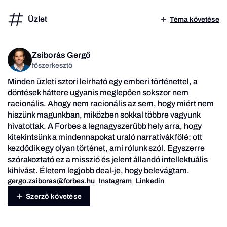
Üzlet
Téma követése
Zsiborás Gergő
főszerkesztő
Minden üzleti sztori leírható egy emberi történettel, a
döntések háttere ugyanis meglepően sokszor nem
racionális. Ahogy nem racionális az sem, hogy miért nem
hiszünk magunkban, miközben sokkal többre vagyunk
hivatottak. A Forbes a legnagyszerűbb hely arra, hogy
kitekintsünk a mindennapokat uraló narratívák fölé: ott
kezdődik egy olyan történet, ami rólunk szól. Egyszerre
szórakoztató ez a misszió és jelent állandó intellektuális
kihívást. Életem legjobb deal-je, hogy belevágtam.
gergo.zsiboras@forbes.hu
Instagram
Linkedin
Szerző követése