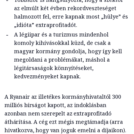
az elmúlt két évben rekordveszteséget
halmozott fel, erre kapnak most „hülye” és
„idióta” extraprofitadót.
A légiipar és a turizmus mindenhol
komoly kihívásokkal küzd, de csak a
magyar kormány gondolja, hogy így kell
megoldani a problémákat, máshol a
légitársaságok könnyítéseket,
kedvezményeket kapnak.
A Ryanair az illetékes kormányhivataltól 300
milliós bírságot kapott, az indoklásban
azonban nem szerepelt az extraprofitadó
áthárítása. A cég ezt mégis megtámadja (arra
hivatkozva, hogy van joguk emelni a díjaikon).