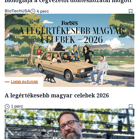
biológiája a cégvezetői döntéshozatal mögött
BioTechUSA
4 perc
Listák és Extrák
A legértékesebb magyar celebek 2026
1 perc