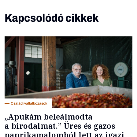
Kapcsolódó cikkek
Családi vállalkozások
„Apukám beleálmodta
a birodalmat.” Üres és gazos
paprikamalomból lett az igazi