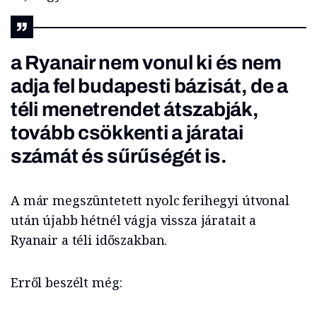
a Ryanair nem vonul ki és nem
adja fel budapesti bázisát, de a
téli menetrendet átszabják,
tovább csökkenti a járatai
számát és sűrűségét is.
A már megszüntetett nyolc ferihegyi útvonal
után újabb hétnél vágja vissza járatait a
Ryanair a téli időszakban.
Erről beszélt még: