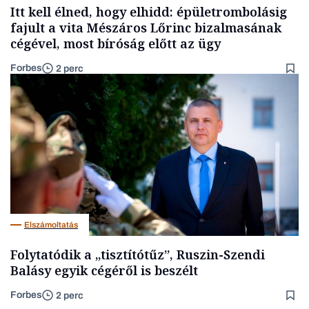
Itt kell élned, hogy elhidd: épületrombolásig
fajult a vita Mészáros Lőrinc bizalmasának
cégével, most bíróság előtt az ügy
Forbes
2 perc
Elszámoltatás
Folytatódik a „tisztítótűz”, Ruszin-Szendi
Balásy egyik cégéről is beszélt
Forbes
2 perc