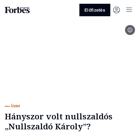
Előfizetés
Fotó
Vagy fedezze fel a következő
témákat
Üzlet
Pénz
Zöld
Legyél jobb!
Üzlet
Hányszor volt nullszaldós
„Nullszaldó Károly”?