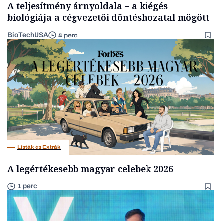
A teljesítmény árnyoldala – a kiégés
biológiája a cégvezetői döntéshozatal mögött
BioTechUSA
4 perc
Listák és Extrák
A legértékesebb magyar celebek 2026
1 perc