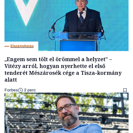
Elszámoltatás
„Engem sem tölt el örömmel a helyzet” –
Vitézy arról, hogyan nyerhette el első
tenderét Mészárosék cége a Tisza-kormány
alatt
Forbes
2 perc