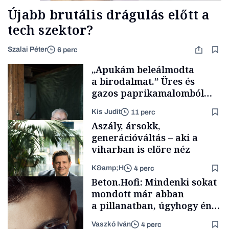
Újabb brutális drágulás előtt a
tech szektor?
Szalai Péter
6 perc
„Apukám beleálmodta
a birodalmat.” Üres és
gazos paprikamalomból
lett az igazi családi
Kis Judit
11 perc
fűszersztori
Aszály, ársokk,
generációváltás – aki a
viharban is előre néz
K&amp;H
4 perc
Családi
Beton.Hofi: Mindenki sokat
vállalkozások
mondott már abban
a pillanatban, úgyhogy én
a legsarkosabb
Vaszkó Iván
4 perc
TÁMOGATÓI