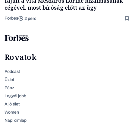
fajult a vita Mészáros Lőrinc bizalmasának
cégével, most bíróság előtt az ügy
Forbes
2 perc
Rovatok
Podcast
Üzlet
Pénz
Legyél jobb
A jó élet
Women
Napi címlap