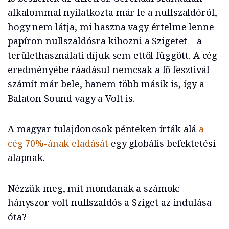
alkalommal nyilatkozta már le a nullszaldóról,
hogy nem látja, mi haszna vagy értelme lenne
papíron nullszaldósra kihozni a Szigetet – a
területhasználati díjuk sem ettől függött. A cég
eredményébe ráadásul nemcsak a fő fesztivál
számít már bele, hanem több másik is, így a
Balaton Sound vagy a Volt is.
A magyar tulajdonosok pénteken írták alá
a
cég 70%-ának eladását
egy globális befektetési
alapnak.
Nézzük meg, mit mondanak a számok:
hányszor volt nullszaldós a Sziget az indulása
óta?