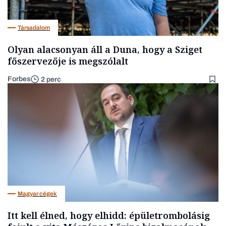
Társadalom
Olyan alacsonyan áll a Duna, hogy a Sziget
főszervezője is megszólalt
Forbes
2 perc
Magyar cégek
Itt kell élned, hogy elhidd: épületrombolásig