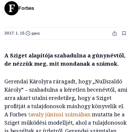
Forbes
2017. 1. 15.
perc
A Sziget alapítója szabadulna a gúnynévtől,
de nézzük meg, mit mondanak a számok.
Gerendai Károlyra ráragadt, hogy „Nullszaldó
Károly” – szabadulna a kéretlen becenévtől, ami
arra akart utalni eredetileg, hogy a Sziget
profitját a tulajdonosok máshogy könyvelik el.
A Forbes
tavaly júniusi számában
mutatta be a
Sziget működési modelljét, ahol a tulajdonosok
is beszéltek az üzletről. Gerendai számtalan