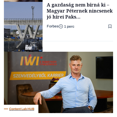
gondolataimat akartam
A gazdaság nem bírná ki –
TARTALOM
kimondani
Magyar Péternek nincsenek
jó hírei Paks
újraindításáról
Forbes
1 perc
Forbes-sztori
Energia
Content Lab HUB