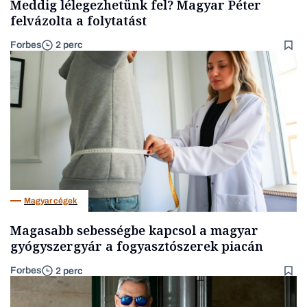
Meddig lélegezhetünk fel? Magyar Péter
felvázolta a folytatást
Forbes
2 perc
Magyar cégek
Magasabb sebességbe kapcsol a magyar
gyógyszergyár a fogyasztószerek piacán
Forbes
2 perc