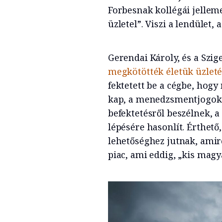
Forbesnak kollégái jelleme
üzletel”. Viszi a lendület,
Gerendai Károly, és a Szi
megkötötték életük üzleté
fektetett be a cégbe, hog
kap, a menedzsmentjogok 
befektetésről beszélnek, a
lépésére hasonlít. Érthető
lehetőséghez jutnak, amir
piac, ami eddig, „kis mag