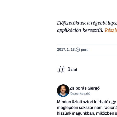
Előfizetőknek a régebbi la
applikáción keresztül.
Részle
2017. 1. 13.
perc
Üzlet
Zsiborás Gergő
főszerkesztő
Minden üzleti sztori leírható egy
meglepően sokszor nem racionál
hiszünk magunkban, miközben so