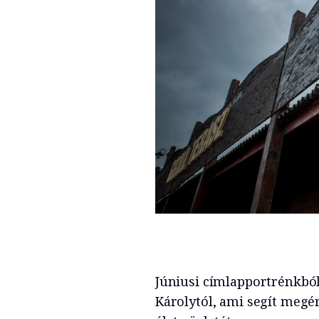
Júniusi címlapportrénkból
Károlytól, ami segít megért