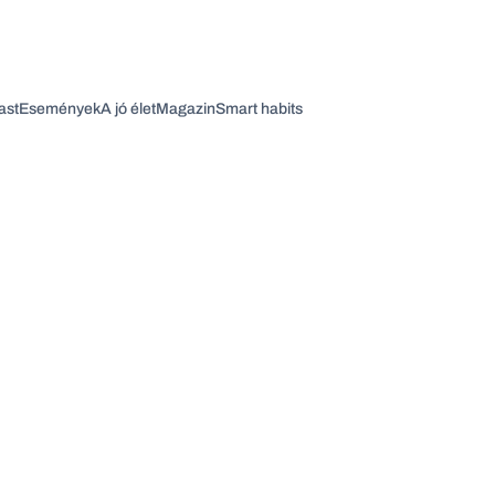
ast
Események
A jó élet
Magazin
Smart habits
Vagy fedezze fel a következő témákat
Üzlet
Pénz
Zöld
Legyél jobb!