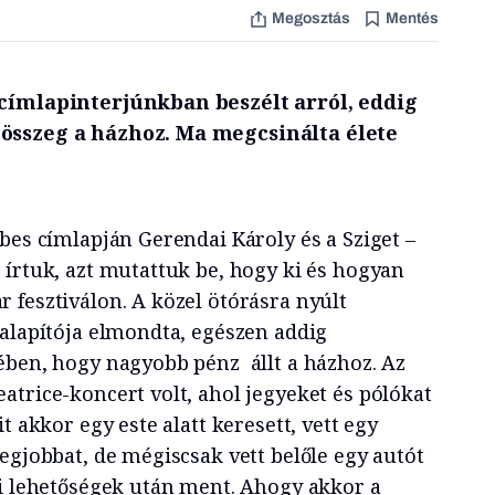
Megosztás
Mentés
 címlapinterjúnkban beszélt arról, eddig
összeg a házhoz. Ma megcsinálta élete
bes címlapján Gerendai Károly és a Sziget –
 írtuk, azt mutattuk be, hogy ki és hogyan
 fesztiválon. A közel ötórásra nyúlt
 alapítója elmondta, egészen addig
ében, hogy nagyobb pénz állt a házhoz. Az
atrice-koncert volt, ahol jegyeket és pólókat
t akkor egy este alatt keresett, vett egy
egjobbat, de mégiscsak vett belőle egy autót
ti lehetőségek után ment. Ahogy akkor a