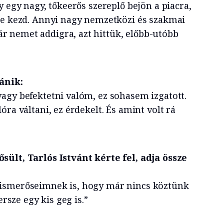
y egy nagy, tőkeerős szereplő bejön a piacra,
be kezd. Annyi nagy nemzetközi és szakmai
 nemet addigra, azt hittük, előbb-utóbb
bánik:
agy befektetni valóm, ez sohasem izgatott.
óra váltani, ez érdekelt. És amint volt rá
ült, Tarlós Istvánt kérte fel, adja össze
ismerőseimnek is, hogy már nincs köztünk
ersze egy kis geg is.”