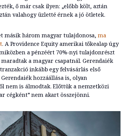
zték, ő már csak ilyen: „előbb költ, aztán
 aztán valahogy üzletté érnek a jó ötletek.
get másik három magyar tulajdonosa,
ma
t
. A Providence Equity amerikai tőkealap úgy
y miközben a pénzéért 70%-nyi tulajdonrészt
maradtak a magyar csapatnál. Gerendaiék
 tranzakció inkább egy felvásárlás első
, Gerendaiék hozzáállása is, olyan
ől nem is álmodtak. Előttük a nemzetközi
yar cégként” nem akart összejönni.