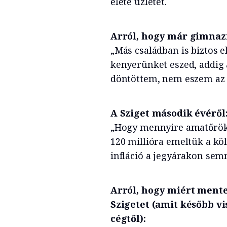
élete üzletét.
Arról, hogy már gimnazi
„Más családban is biztos 
kenyerünket eszed, addig 
döntöttem, nem eszem az ő
A Sziget második évéről
„Hogy mennyire amatőrök v
120 millióra emeltük a köl
infláció a jegyárakon sem
Arról, hogy miért mente
Szigetet (amit később v
cégtől):