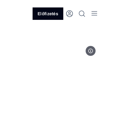
Előfizetés
Fotó: The Orbital Strangers Proj