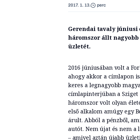
2017. 1. 13.
perc
Gerendai tavaly júniusi
háromszor állt nagyobb 
üzletét.
2016 júniusában volt a For
ahogy akkor a címlapon is
keres a legnagyobb magyar
címlapinterjúban a Sziget
háromszor volt olyan élet
első alkalom amúgy egy Be
árult. Abból a pénzből, ami
autót. Nem újat és nem a l
– amivel aztán újabb üzle