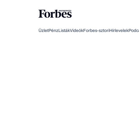
Üzlet
Pénz
Listák
Videók
Forbes-sztori
Hírlevelek
Podc