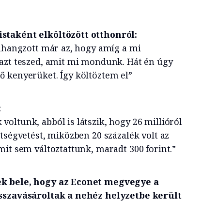
staként elköltözött otthonról:
elhangzott már az, hogy amíg a mi
azt teszed, amit mi mondunk. Hát én úgy
 kenyerüket. Így költöztem el”
:
oltunk, abból is látszik, hogy 26 millióról
tségvetést, miközben 20 százalék volt az
mit sem változtattunk, maradt 300 forint.”
k bele, hogy az Econet megvegye a
isszavásároltak a nehéz helyzetbe került