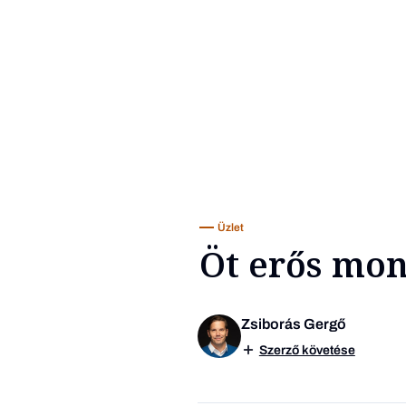
Üzlet
Öt erős mond
Zsiborás Gergő
Szerző követése