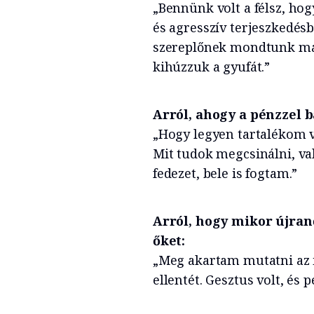
„Bennünk volt a félsz, hog
és agresszív terjeszkedés
szereplőnek mondtunk már
kihúzzuk a gyufát.”
Arról, ahogy a pénzzel 
„Hogy legyen tartalékom v
Mit tudok megcsinálni, val
fedezet, bele is fogtam.”
Arról, hogy mikor újranős
őket:
„Meg akartam mutatni az 
ellentét. Gesztus volt, és p