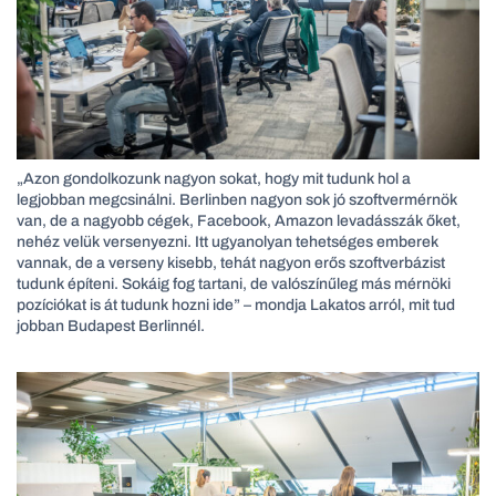
„Azon gondolkozunk nagyon sokat, hogy mit tudunk hol a
legjobban megcsinálni. Berlinben nagyon sok jó szoftvermérnök
van, de a nagyobb cégek, Facebook, Amazon levadásszák őket,
nehéz velük versenyezni. Itt ugyanolyan tehetséges emberek
vannak, de a verseny kisebb, tehát nagyon erős szoftverbázist
tudunk építeni. Sokáig fog tartani, de valószínűleg más mérnöki
pozíciókat is át tudunk hozni ide” – mondja Lakatos arról, mit tud
jobban Budapest Berlinnél.