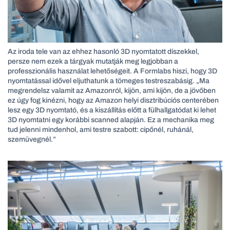
Az iroda tele van az ehhez hasonló 3D nyomtatott díszekkel,
persze nem ezek a tárgyak mutatják meg legjobban a
professzionális használat lehetőségeit. A Formlabs hiszi, hogy 3D
nyomtatással idővel eljuthatunk a tömeges testreszabásig. „Ma
megrendelsz valamit az Amazonról, kijön, ami kijön, de a jövőben
ez úgy fog kinézni, hogy az Amazon helyi disztribúciós centerében
lesz egy 3D nyomtató, és a kiszállítás előtt a fülhallgatódat ki lehet
3D nyomtatni egy korábbi scanned alapján. Ez a mechanika meg
tud jelenni mindenhol, ami testre szabott: cipőnél, ruhánál,
szemüvegnél.”