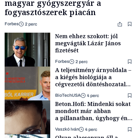
magyar gyógyszergyár a
fogyasztószerek piacán
Forbes
2 perc
Nem ehhez szokott: jól
megvágták Lázár János
fizetését
Forbes
2 perc
A teljesítmény árnyoldala –
a kiégés biológiája a
cégvezetői döntéshozatal
mögött
BioTechUSA
4 perc
Politika
Beton.Hofi: Mindenki sokat
mondott már abban
a pillanatban, úgyhogy én
a legsarkosabb
Vaszkó Iván
4 perc
gondolataimat akartam
Content Lab HUB
Olyan alacsonyan áll a