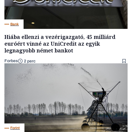
Bank
Hiába ellenzi a vezérigazgató, 45 milliárd
euróért vinné az UniCredit az egyik
legnagyobb német bankot
Forbes
2 perc
Forint