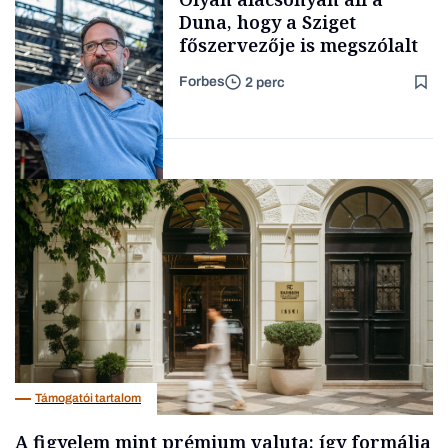
kimondani
Duna, hogy a Sziget
főszervezője is megszólalt
Forbes
2 perc
Forbes-sztori
Társadalom
Támogatói tartalom
A figyelem mint prémium valuta: így formálja