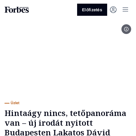
Előfizetés
A bu
Vagy fedezze fel a következő
témákat
Üzlet
Pénz
Zöld
Legyél jobb!
Üzlet
Hintaágy nincs, tetőpanoráma
van – új irodát nyitott
Budapesten Lakatos Dávid