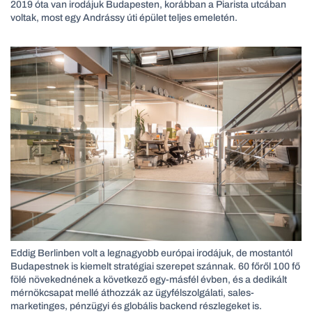
2019 óta van irodájuk Budapesten, korábban a Piarista utcában
voltak, most egy Andrássy úti épület teljes emeletén.
Eddig Berlinben volt a legnagyobb európai irodájuk, de mostantól
Budapestnek is kiemelt stratégiai szerepet szánnak. 60 főről 100 fő
fölé növekednének a következő egy-másfél évben, és a dedikált
mérnökcsapat mellé áthozzák az ügyfélszolgálati, sales-
marketinges, pénzügyi és globális backend részlegeket is.