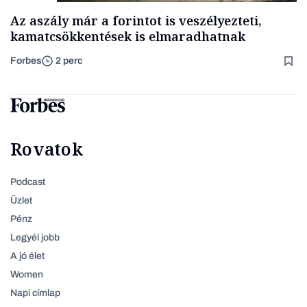
Az aszály már a forintot is veszélyezteti,
kamatcsökkentések is elmaradhatnak
Forbes
2 perc
Rovatok
Podcast
Üzlet
Pénz
Legyél jobb
A jó élet
Women
Napi címlap