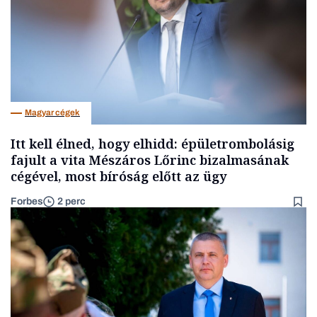
Magyar cégek
Itt kell élned, hogy elhidd: épületrombolásig
fajult a vita Mészáros Lőrinc bizalmasának
cégével, most bíróság előtt az ügy
Forbes
2 perc