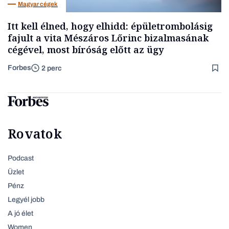
Magyar cégek
Itt kell élned, hogy elhidd: épületrombolásig
fajult a vita Mészáros Lőrinc bizalmasának
cégével, most bíróság előtt az ügy
Forbes
2 perc
Rovatok
Podcast
Üzlet
Pénz
Legyél jobb
A jó élet
Women