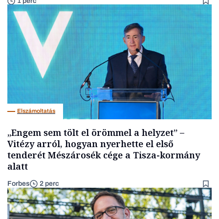
1 perc
Elszámoltatás
„Engem sem tölt el örömmel a helyzet” –
Vitézy arról, hogyan nyerhette el első
tenderét Mészárosék cége a Tisza-kormány
alatt
Forbes
2 perc