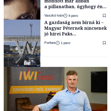
mondott már abban
a pillanatban, úgyhogy én
a legsarkosabb
Vaszkó Iván
4 perc
gondolataimat akartam
TÁMOGATÓI
A gazdaság nem bírná ki –
TARTALOM
kimondani
Magyar Péternek nincsenek
jó hírei Paks
újraindításáról
Forbes
1 perc
Forbes-sztori
Energia