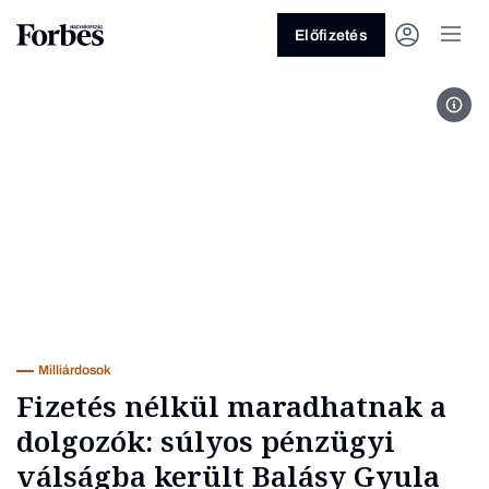
Előfizetés
Fotó
Vagy fedezze fel a következő
témákat
Üzlet
Pénz
Zöld
Legyél jobb!
Milliárdosok
Fizetés nélkül maradhatnak a
dolgozók: súlyos pénzügyi
válságba került Balásy Gyula