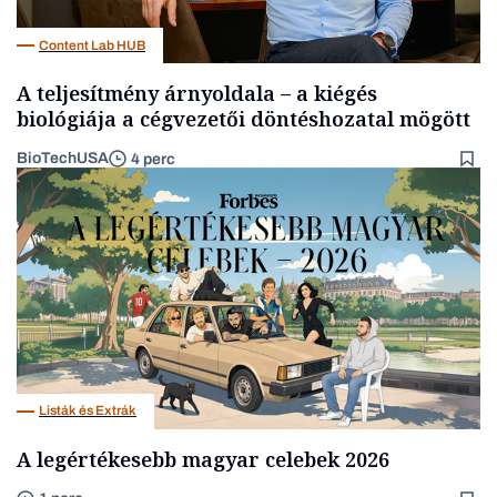
Content Lab HUB
A teljesítmény árnyoldala – a kiégés
biológiája a cégvezetői döntéshozatal mögött
BioTechUSA
4 perc
Listák és Extrák
A legértékesebb magyar celebek 2026