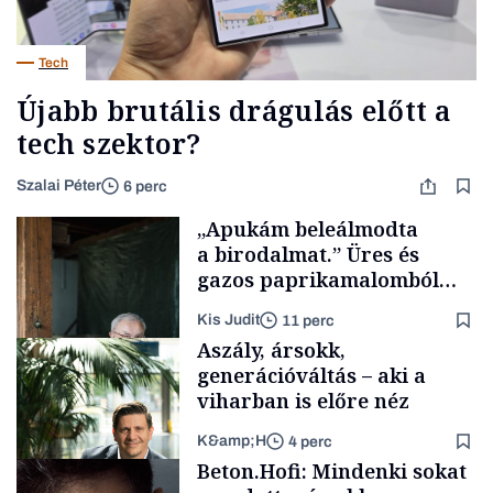
Tech
Újabb brutális drágulás előtt a
tech szektor?
Szalai Péter
6 perc
„Apukám beleálmodta
a birodalmat.” Üres és
gazos paprikamalomból
lett az igazi családi
Kis Judit
11 perc
fűszersztori
Aszály, ársokk,
generációváltás – aki a
viharban is előre néz
K&amp;H
4 perc
Családi
Beton.Hofi: Mindenki sokat
vállalkozások