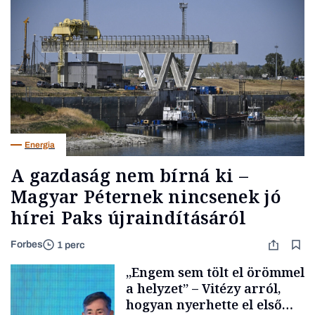
Energia
A gazdaság nem bírná ki –
Magyar Péternek nincsenek jó
hírei Paks újraindításáról
Forbes
1 perc
„Engem sem tölt el örömmel
a helyzet” – Vitézy arról,
hogyan nyerhette el első