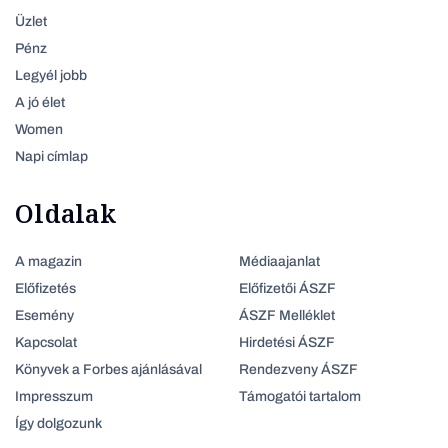
Üzlet
Pénz
Legyél jobb
A jó élet
Women
Napi címlap
Oldalak
A magazin
Médiaajanlat
Előfizetés
Előfizetői ÁSZF
Esemény
ÁSZF Melléklet
Kapcsolat
Hirdetési ÁSZF
Könyvek a Forbes ajánlásával
Rendezveny ÁSZF
Impresszum
Támogatói tartalom
Így dolgozunk