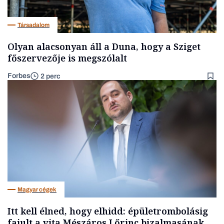
Társadalom
Olyan alacsonyan áll a Duna, hogy a Sziget
főszervezője is megszólalt
Forbes
2 perc
Magyar cégek
Itt kell élned, hogy elhidd: épületrombolásig
fajult a vita Mészáros Lőrinc bizalmasának