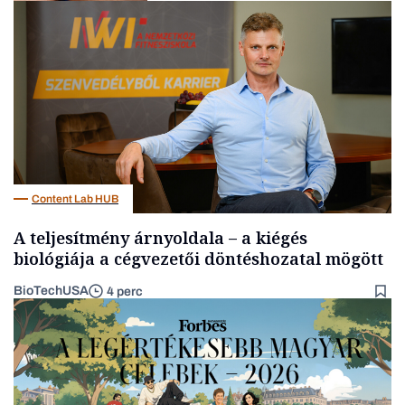
Kultúra
Content Lab HUB
A teljesítmény árnyoldala – a kiégés
biológiája a cégvezetői döntéshozatal mögött
BioTechUSA
4 perc