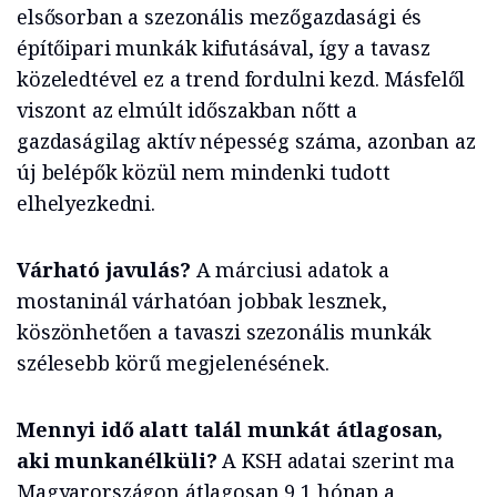
elsősorban a szezonális mezőgazdasági és
építőipari munkák kifutásával, így a tavasz
közeledtével ez a trend fordulni kezd. Másfelől
viszont az elmúlt időszakban nőtt a
gazdaságilag aktív népesség száma, azonban az
új belépők közül nem mindenki tudott
elhelyezkedni.
Várható javulás?
A márciusi adatok a
mostaninál várhatóan jobbak lesznek,
köszönhetően a tavaszi szezonális munkák
szélesebb körű megjelenésének.
Mennyi idő alatt talál munkát átlagosan,
aki munkanélküli?
A KSH adatai szerint ma
Magyarországon átlagosan 9,1 hónap a