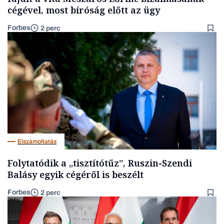
cégével, most bíróság előtt az ügy
Forbes
2 perc
Elszámoltatás
Folytatódik a „tisztítótűz”, Ruszin-Szendi
Balásy egyik cégéről is beszélt
Forbes
2 perc