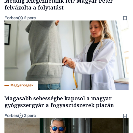
Meddig lélegezhetünk fel? Magyar Péter
felvázolta a folytatást
Forbes
2 perc
Magyar cégek
Magasabb sebességbe kapcsol a magyar
gyógyszergyár a fogyasztószerek piacán
Forbes
2 perc