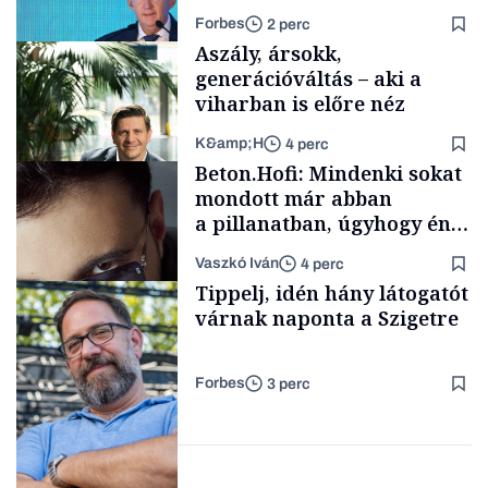
tenderét Mészárosék cége a
Forbes
2 perc
Tisza-kormány alatt
Aszály, ársokk,
generációváltás – aki a
viharban is előre néz
K&amp;H
4 perc
Elszámoltatás
Beton.Hofi: Mindenki sokat
mondott már abban
a pillanatban, úgyhogy én
a legsarkosabb
Vaszkó Iván
4 perc
gondolataimat akartam
TÁMOGATÓI
Tippelj, idén hány látogatót
TARTALOM
kimondani
várnak naponta a Szigetre
Forbes
3 perc
Forbes-sztori