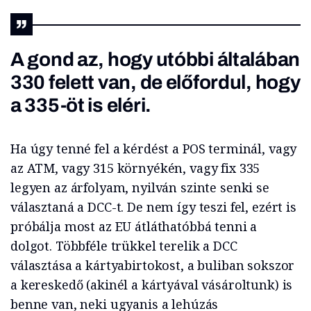
A gond az, hogy utóbbi általában
330 felett van, de előfordul, hogy
a 335-öt is eléri.
Ha úgy tenné fel a kérdést a POS terminál, vagy
az ATM, vagy 315 környékén, vagy fix 335
legyen az árfolyam, nyilván szinte senki se
választaná a DCC-t. De nem így teszi fel, ezért is
próbálja most az EU átláthatóbbá tenni a
dolgot. Többféle trükkel terelik a DCC
választása a kártyabirtokost, a buliban sokszor
a kereskedő (akinél a kártyával vásároltunk) is
benne van, neki ugyanis a lehúzás