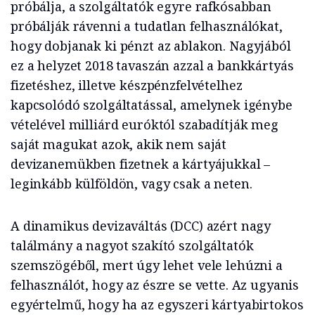
próbálja, a szolgáltatók egyre rafkósabban
próbálják rávenni a tudatlan felhasználókat,
hogy dobjanak ki pénzt az ablakon. Nagyjából
ez a helyzet 2018 tavaszán azzal a bankkártyás
fizetéshez, illetve készpénzfelvételhez
kapcsolódó szolgáltatással, amelynek igénybe
vételével milliárd euróktól szabadítják meg
saját magukat azok, akik nem saját
devizanemükben fizetnek a kártyájukkal –
leginkább külföldön, vagy csak a neten.
A dinamikus devizaváltás (DCC) azért nagy
találmány a nagyot szakító szolgáltatók
szemszögéből, mert úgy lehet vele lehúzni a
felhasználót, hogy az észre se vette. Az ugyanis
egyértelmű, hogy ha az egyszeri kártyabirtokos