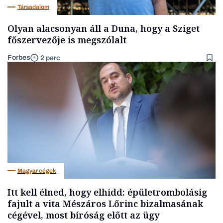
Társadalom
Olyan alacsonyan áll a Duna, hogy a Sziget
főszervezője is megszólalt
Forbes
2 perc
Magyar cégek
Itt kell élned, hogy elhidd: épületrombolásig
fajult a vita Mészáros Lőrinc bizalmasának
cégével, most bíróság előtt az ügy