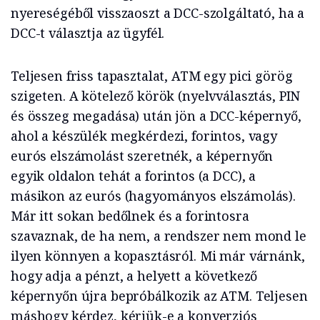
nyereségéből visszaoszt a DCC-szolgáltató, ha a
DCC-t választja az ügyfél.
Teljesen friss tapasztalat, ATM egy pici görög
szigeten. A kötelező körök (nyelvválasztás, PIN
és összeg megadása) után jön a DCC-képernyő,
ahol a készülék megkérdezi, forintos, vagy
eurós elszámolást szeretnék, a képernyőn
egyik oldalon tehát a forintos (a DCC), a
másikon az eurós (hagyományos elszámolás).
Már itt sokan bedőlnek és a forintosra
szavaznak, de ha nem, a rendszer nem mond le
ilyen könnyen a kopasztásról. Mi már várnánk,
hogy adja a pénzt, a helyett a következő
képernyőn újra bepróbálkozik az ATM. Teljesen
máshogy kérdez, kérjük-e a konverziós