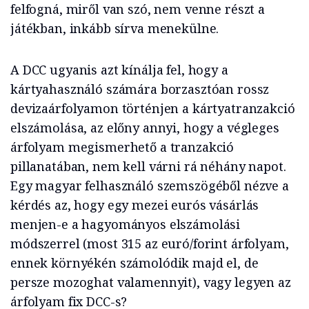
felfogná, miről van szó, nem venne részt a
játékban, inkább sírva menekülne.
A DCC ugyanis azt kínálja fel, hogy a
kártyahasználó számára borzasztóan rossz
devizaárfolyamon történjen a kártyatranzakció
elszámolása, az előny annyi, hogy a végleges
árfolyam megismerhető a tranzakció
pillanatában, nem kell várni rá néhány napot.
Egy magyar felhasználó szemszögéből nézve a
kérdés az, hogy egy mezei eurós vásárlás
menjen-e a hagyományos elszámolási
módszerrel (most 315 az euró/forint árfolyam,
ennek környékén számolódik majd el, de
persze mozoghat valamennyit), vagy legyen az
árfolyam fix DCC-s?