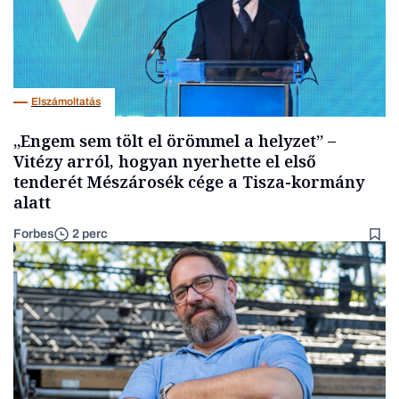
Elszámoltatás
„Engem sem tölt el örömmel a helyzet” –
Vitézy arról, hogyan nyerhette el első
tenderét Mészárosék cége a Tisza-kormány
alatt
Forbes
2 perc