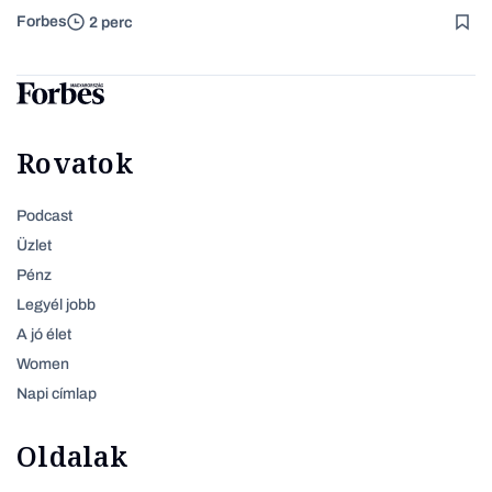
Forbes
2 perc
Rovatok
Podcast
Üzlet
Pénz
Legyél jobb
A jó élet
Women
Napi címlap
Oldalak