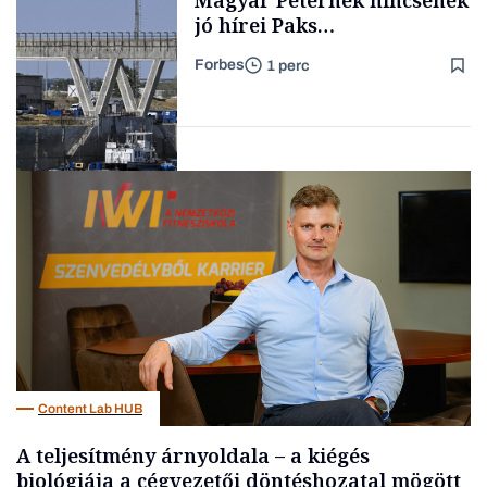
Magyar Péternek nincsenek
jó hírei Paks
újraindításáról
Forbes
1 perc
Forbes-sztori
Energia
Content Lab HUB
A teljesítmény árnyoldala – a kiégés
biológiája a cégvezetői döntéshozatal mögött