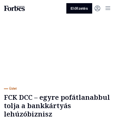
Előfizetés
Vagy fedezze fel a következő
témákat
Üzlet
Pénz
Zöld
Legyél jobb!
Üzlet
FCK DCC – egyre pofátlanabbul
tolja a bankkártyás
lehúzóbiznisz