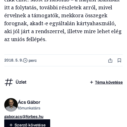
itt a folytatás, további részletek arról, mivel
érvelnek a támogatók, mekkora összegek
forognak, akadt-e egyáltalán kártyahasználó,
aki jól járt a rendszerrel, illetve mire lehet elég
az uniós fellépés.
2018. 5. 9.
perc
Üzlet
Téma követése
Ács Gábor
főmunkatárs
gabor.acs@forbes.hu
Szerző követése