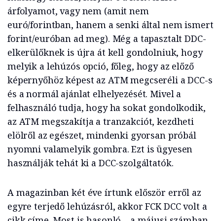
árfolyamot, vagy nem (amit nem
euró/forintban, hanem a senki által nem ismert
forint/euróban ad meg). Még a tapasztalt DDC-
elkerülőknek is újra át kell gondolniuk, hogy
melyik a lehúzós opció, főleg, hogy az előző
képernyőhöz képest az ATM megcseréli a DCC-s
és a normál ajánlat elhelyezését. Mivel a
felhasználó tudja, hogy ha sokat gondolkodik,
az ATM megszakítja a tranzakciót, kezdheti
elölről az egészet, mindenki gyorsan próbál
nyomni valamelyik gombra. Ezt is ügyesen
használják tehát ki a DCC-szolgáltatók.
A magazinban két éve írtunk először erről az
egyre terjedő lehúzásról, akkor FCK DCC volt a
cikk címe. Most is hasonló – a májusi számban