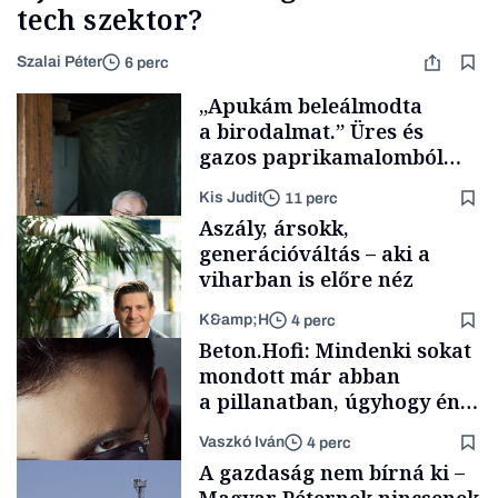
tech szektor?
Szalai Péter
6 perc
„Apukám beleálmodta
a birodalmat.” Üres és
gazos paprikamalomból
lett az igazi családi
Kis Judit
11 perc
fűszersztori
Aszály, ársokk,
generációváltás – aki a
viharban is előre néz
K&amp;H
4 perc
Családi
Beton.Hofi: Mindenki sokat
vállalkozások
mondott már abban
a pillanatban, úgyhogy én
a legsarkosabb
Vaszkó Iván
4 perc
gondolataimat akartam
TÁMOGATÓI
A gazdaság nem bírná ki –
TARTALOM
kimondani