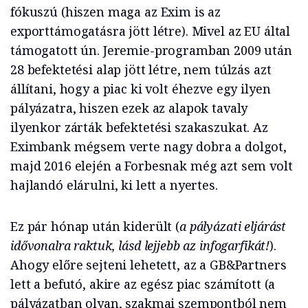
fókuszú (hiszen maga az Exim is az
exporttámogatásra jött létre). Mivel az EU által
támogatott ún. Jeremie-programban 2009 után
28 befektetési alap jött létre, nem túlzás azt
állítani, hogy a piac ki volt éhezve egy ilyen
pályázatra, hiszen ezek az alapok tavaly
ilyenkor zárták befektetési szakaszukat. Az
Eximbank mégsem verte nagy dobra a dolgot,
majd 2016 elején a Forbesnak még azt sem volt
hajlandó elárulni, ki lett a nyertes.
Ez pár hónap után kiderült (
a pályázati eljárást
idővonalra raktuk, lásd lejjebb az infogarfikát!
).
Ahogy előre sejteni lehetett, az a GB&Partners
lett a befutó, akire az egész piac számított (a
pályázatban olyan, szakmai szempontból nem