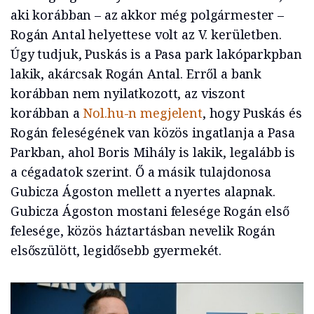
aki korábban – az akkor még polgármester –
Rogán Antal helyettese volt az V. kerületben.
Úgy tudjuk, Puskás is a Pasa park lakóparkpban
lakik, akárcsak Rogán Antal. Erről a bank
korábban nem nyilatkozott, az viszont
korábban a
Nol.hu-n megjelent
, hogy Puskás és
Rogán feleségének van közös ingatlanja a Pasa
Parkban, ahol Boris Mihály is lakik, legalább is
a cégadatok szerint. Ő a másik tulajdonosa
Gubicza Ágoston mellett a nyertes alapnak.
Gubicza Ágoston mostani felesége Rogán első
felesége, közös háztartásban nevelik Rogán
elsőszülött, legidősebb gyermekét.