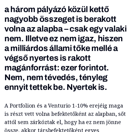
a három pályázó közül kettő
nagyobb összeget is berakott
volna az alapba – csak egy valaki
nem. Illetve ez nem igaz, hiszen
a milliárdos állami tőke mellé a
végső nyertes is rakott
magánforrást: ezer forintot.
Nem, nem tévedés, tényleg
ennyit tettek be. Nyertek is.
A Portfolion és a Venturio 1-10% erejéig maga
is részt vett volna befektetőként az alapban, sőt
attól sem zárkóztak el, hogy ha ez nem jönne
össze, akkor társbefektetőként egyes