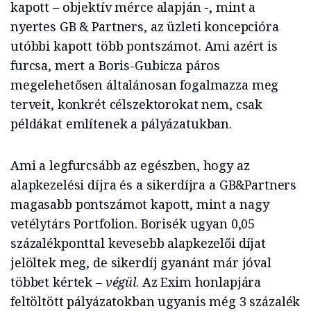
kapott – objektív mérce alapján -, mint a
nyertes GB & Partners, az üzleti koncepcióra
utóbbi kapott több pontszámot. Ami azért is
furcsa, mert a Boris-Gubicza páros
megelehetősen általánosan fogalmazza meg
terveit, konkrét célszektorokat nem, csak
példákat említenek a pályázatukban.
Ami a legfurcsább az egészben, hogy az
alapkezelési díjra és a sikerdíjra a GB&Partners
magasabb pontszámot kapott, mint a nagy
vetélytárs Portfolion. Borisék ugyan 0,05
százalékponttal kevesebb alapkezelői díjat
jelöltek meg, de sikerdíj gyanánt már jóval
többet kértek –
végül
. Az Exim honlapjára
feltöltött pályázatokban ugyanis még 3 százalék