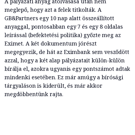
A pályázati anyag átolvasása után nem
meglepő, hogy azt a felek titkolták. A
GB&Partners egy 10 nap alatt összeállított
anyaggal, pontosabban egy 7 és egy 8 oldalas
leírással (befektetési politika) győzte meg az
Eximet. A két dokumentum jórészt
megegyezik, de hát az Eximbank sem vesződött
azzal, hogy a két alap pályázatait külön-külön
bírálja el, azokra ugyanis egy pontszámot adtak
mindenki esetében. Ez már amúgy a bírósági
tárgyaláson is kiderült, és már akkor
megdöbbentünk rajta.