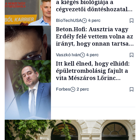
a kiégés biológiája a
cégvezetői döntéshozatal
mögött
BioTechUSA
4 perc
Társadalom
Beton.Hofi: Ausztria vagy
Erdély felé vettem volna az
irányt, hogy onnan tartsam
lélegeztetőgépen a magyar
Vaszkó Iván
4 perc
zenét
Content Lab HUB
Itt kell élned, hogy elhidd:
épületrombolásig fajult a
vita Mészáros Lőrinc
bizalmasának cégével, most
Forbes
2 perc
bíróság előtt az ügy
Forbes-sztori
Magyar cégek