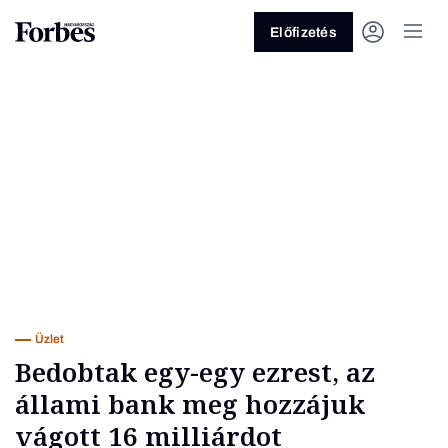
Előfizetés
Vagy fedezze fel a következő
témákat
Üzlet
Pénz
Zöld
Legyél jobb!
Üzlet
Bedobtak egy-egy ezrest, az
állami bank meg hozzájuk
vágott 16 milliárdot