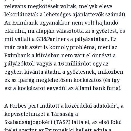
releváns megkötések voltak, melyek eleve
lekorlátozták a lehetséges ajánlattevők számát).
Az Eximbank ugyanakkor nem volt hajlandó
elárulni, mi alapján választotta ki a győztest, és
mit vállalt a GB&Partners a pályázatában. Ez
már csak azért is komoly probléma, mert az
Eximbank a kiírásban nem várt el önrészt a
pályázóktól: vagyis a 16 milliárdot egy az
egyben kívánta átadni a győztesnek, miközben
ez az iparág meglehetősen kockázatos (és így
ezt a kockázatot egyedül az állami bank futja).
A Forbes pert indított a közérdekű adatokért, a
képviseletünket a Társaság a
Szabadságjogokért (TASZ) látta el, az első fokú
ítélet szerint az Eximnek ki kellett adnia a