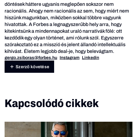
döntések háttere ugyanis meglepően sokszor nem
racionális. Ahogy nem racionális az sem, hogy miért nem
hiszünk magunkban, miközben sokkal többre vagyunk
hivatottak. A Forbes a legnagyszerűbb hely arra, hogy
kitekintsünk a mindennapokat uraló narratívák fölé: ott
kezdődik egy olyan történet, ami rólunk szól. Egyszerre
szórakoztató ez a misszió és jelent állandó intellektuális
kihívást. Életem legjobb deal-je, hogy belevágtam.
gergo.zsiboras@forbes.hu
Instagram
Linkedin
Szerző követése
Kapcsolódó cikkek