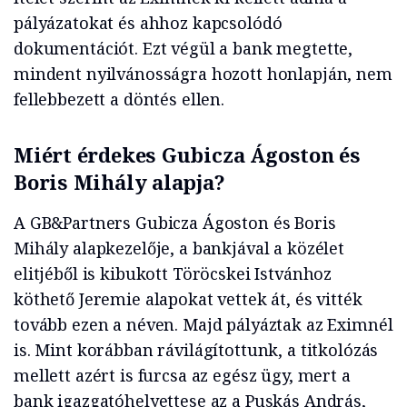
pályázatokat és ahhoz kapcsolódó
dokumentációt. Ezt végül a bank megtette,
mindent nyilvánosságra hozott honlapján, nem
fellebbezett a döntés ellen.
Miért érdekes Gubicza Ágoston és
Boris Mihály alapja?
A GB&Partners Gubicza Ágoston és Boris
Mihály alapkezelője, a bankjával a közélet
elitjéből is kibukott Töröcskei Istvánhoz
köthető Jeremie alapokat vettek át, és vitték
tovább ezen a néven. Majd pályáztak az Eximnél
is. Mint korábban rávilágítottunk, a titkolózás
mellett azért is furcsa az egész ügy, mert a
bank igazgatóhelyettese az a Puskás András,