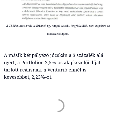
A GB&Partners levele az Eximnek egy nappal azután, hogy közölték, nem engednek az
alapkezelői díjból.
A másik két pályázó jócskán a 3 százalék alá
ígért, a Portfolion 2,5%-os alapkezelői díjat
tartott reálisnak, a Venturió ennél is
kevesebbet, 2,23%-ot.