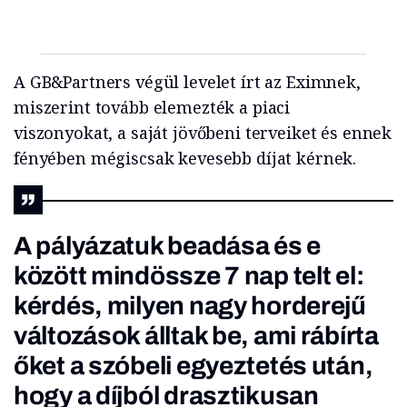
A GB&Partners végül levelet írt az Eximnek,
miszerint tovább elemezték a piaci
viszonyokat, a saját jövőbeni terveiket és ennek
fényében mégiscsak kevesebb díjat kérnek.
A pályázatuk beadása és e
között mindössze 7 nap telt el:
kérdés, milyen nagy horderejű
változások álltak be, ami rábírta
őket a szóbeli egyeztetés után,
hogy a díjból drasztikusan