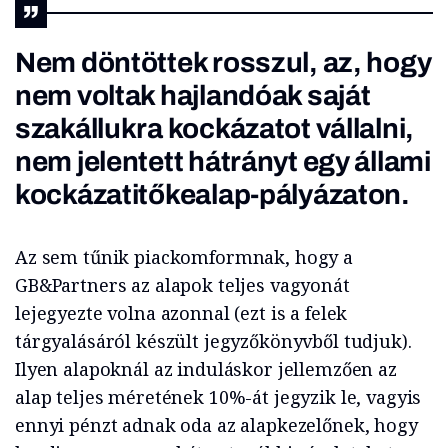
Nem döntöttek rosszul, az, hogy
nem voltak hajlandóak saját
szakállukra kockázatot vállalni,
nem jelentett hátrányt egy állami
kockázatitőkealap-pályázaton.
Az sem tűnik piackomformnak, hogy a
GB&Partners az alapok teljes vagyonát
lejegyezte volna azonnal (ezt is a felek
tárgyalásáról készült jegyzőkönyvből tudjuk).
Ilyen alapoknál az induláskor jellemzően az
alap teljes méretének 10%-át jegyzik le, vagyis
ennyi pénzt adnak oda az alapkezelőnek, hogy