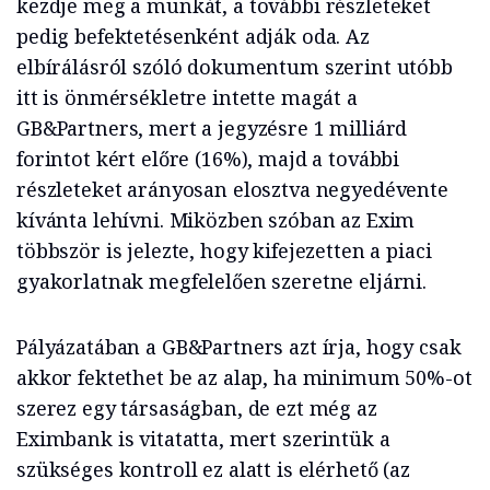
kezdje meg a munkát, a további részleteket
pedig befektetésenként adják oda. Az
elbírálásról szóló dokumentum szerint utóbb
itt is önmérsékletre intette magát a
GB&Partners, mert a jegyzésre 1 milliárd
forintot kért előre (16%), majd a további
részleteket arányosan elosztva negyedévente
kívánta lehívni. Miközben szóban az Exim
többször is jelezte, hogy kifejezetten a piaci
gyakorlatnak megfelelően szeretne eljárni.
Pályázatában a GB&Partners azt írja, hogy csak
akkor fektethet be az alap, ha minimum 50%-ot
szerez egy társaságban, de ezt még az
Eximbank is vitatatta, mert szerintük a
szükséges kontroll ez alatt is elérhető (az