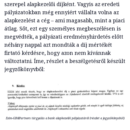
szerepel alapkezelői díjként. Vagyis az eredeti
pályázatokban még ennyiért vállalta volna az
alapkezelést a cég – ami magasabb, mint a piaci
átlag. Sőt, ezt egy személyes megbeszélésen is
megvédték, a pályázati eredményhirdetés előtt
néhány nappal azt mondták a díj mértékét
firtató kérdésre, hogy azon nem kívánnak
változtatni. Íme, részlet a beszélgetésről készült
jegyzőkönyvből:
Exim-GB&Partners tárgyalás a bank alapkezelői pályázatáról (részlet a jegyzőkönyvből)