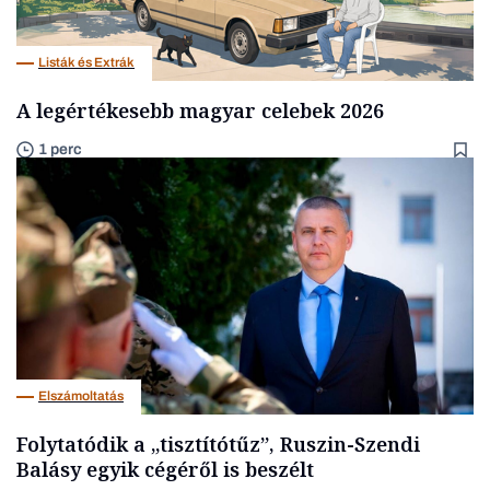
Listák és Extrák
A legértékesebb magyar celebek 2026
1 perc
Elszámoltatás
Folytatódik a „tisztítótűz”, Ruszin-Szendi
Balásy egyik cégéről is beszélt