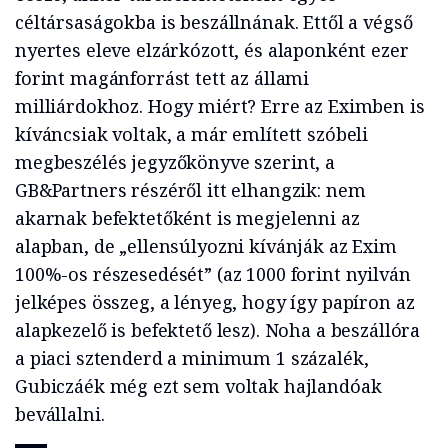
céltársaságokba is beszállnának. Ettől a végső
nyertes eleve elzárkózott, és alaponként ezer
forint magánforrást tett az állami
milliárdokhoz. Hogy miért? Erre az Eximben is
kíváncsiak voltak, a már említett szóbeli
megbeszélés jegyzőkönyve szerint, a
GB&Partners részéről itt elhangzik: nem
akarnak befektetőként is megjelenni az
alapban, de „ellensúlyozni kívánják az Exim
100%-os részesedését” (az 1000 forint nyilván
jelképes összeg, a lényeg, hogy így papíron az
alapkezelő is befektető lesz). Noha a beszállóra
a piaci sztenderd a minimum 1 százalék,
Gubiczáék még ezt sem voltak hajlandóak
bevállalni.