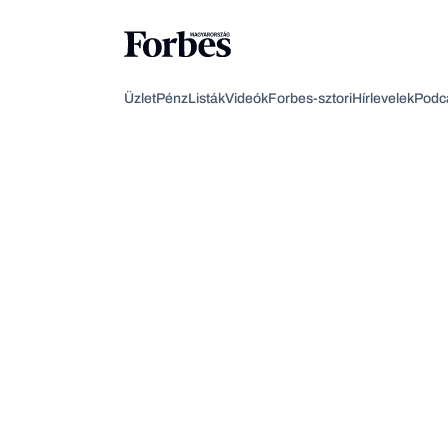
Üzlet
Pénz
Listák
Videók
Forbes-sztori
Hírlevelek
Podc