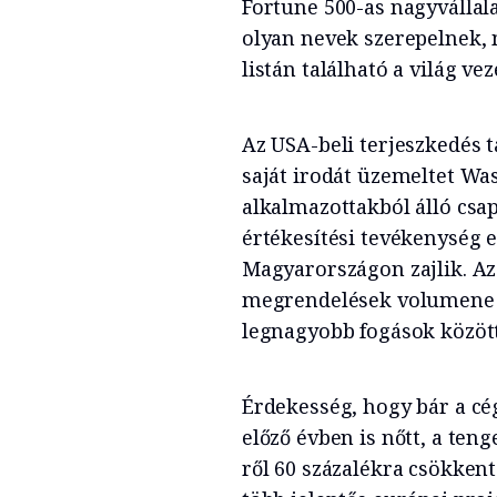
Fortune 500-as nagyvállala
olyan nevek szerepelnek, 
listán található a világ vez
Az USA-beli terjeszkedés
saját irodát üzemeltet Wa
alkalmazottakból álló csap
értékesítési tevékenység e
Magyarországon zajlik. Az
megrendelések volumene t
legnagyobb fogások közöt
Érdekesség, hogy bár a cég
előző évben is nőtt, a te
ről 60 százalékra csökken