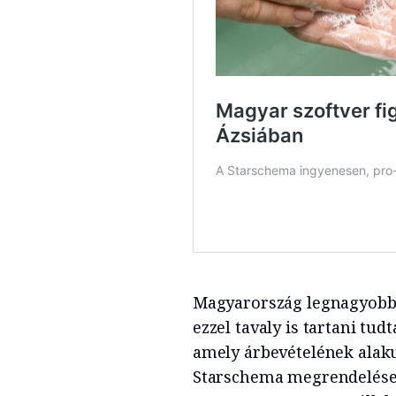
Magyarország legnagyobb üz
ezzel tavaly is tartani tu
amely árbevételének alaku
Starschema megrendelései