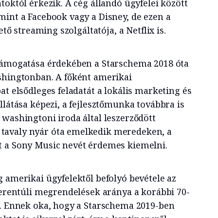
toktól érkezik. A cég állandó ügyfelei között
mint a Facebook vagy a Disney, de ezen a
ető streaming szolgáltatója, a Netflix is.
 támogatása érdekében a Starschema 2018 óta
shingtonban. A főként amerikai
at elsődleges feladatát a lokális marketing és
llátása képezi, a fejlesztőmunka továbbra is
 washingtoni iroda által leszerződött
avaly nyár óta emelkedik meredeken, a
t a Sony Music nevét érdemes kiemelni.
 amerikai ügyfelektől befolyó bevétele az
ngerentúli megrendelések aránya a korábbi 70-
t. Ennek oka, hogy a Starschema 2019-ben