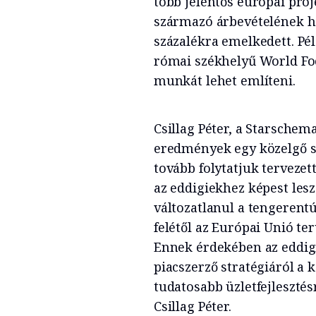
több jelentős európai proje
származó árbevételének há
százalékra emelkedett. Pél
római székhelyű World Fo
munkát lehet említeni.
Csillag Péter, a Starschema
eredmények egy közelgő st
tovább folytatjuk tervez
az eddigiekhez képest lesz
változatlanul a tengerent
felétől az Európai Unió te
Ennek érdekében az eddigi
piacszerző stratégiáról a 
tudatosabb üzletfejlesztésr
Csillag Péter.