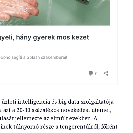
leti intelligencia és big data szolgáltatója
dta azt a 20-30 százalékos növekedési ütemet,
lását jellemezte az elmúlt években. A
nek túlnyomó része a tengerentúlról, főként