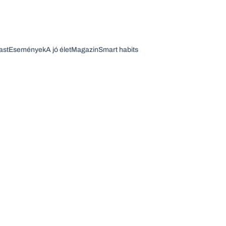
ast
Események
A jó élet
Magazin
Smart habits
Vagy fedezze fel a következő témákat
Üzlet
Pénz
Zöld
Legyél jobb!