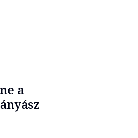
ne a
bányász