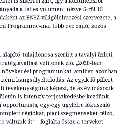
ktet is sikerrel zárt, így a kontinensről
nyada a teljes volument nézve 5-ről 15
daként az ENSZ világélelmezési szervezete, a
od Programme-mal több éve zajló, közös
 alapító-tulajdonosa szerint a tavalyi üzleti
ratégiaváltást vetítenek elő. „2020-ban
ett növekedési programunkat, amiben azonban
 némi hangsúlyeltolódás. Az egyik fő pillért
úli tevékenységünk képezi, de az év második
rületén is intenzív terjeszkedésbe kezdünk.
 opportunista, egy-egy ügyfélre fókuszáló
komplett régiókat, piaci szegmenseket célzó,
e váltunk át” – foglalta össze a terveket