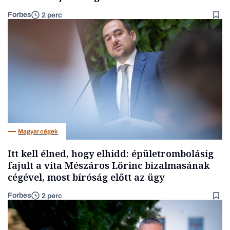
Forbes
2 perc
Magyar cégek
Itt kell élned, hogy elhidd: épületrombolásig
fajult a vita Mészáros Lőrinc bizalmasának
cégével, most bíróság előtt az ügy
Forbes
2 perc