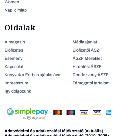
Women
Napi címlap
Oldalak
A magazin
Médiaajanlat
Előfizetés
Előfizetői ÁSZF
Esemény
ÁSZF Melléklet
Kapcsolat
Hirdetési ÁSZF
Könyvek a Forbes ajánlásával
Rendezveny ÁSZF
Impresszum
Támogatói tartalom
Így dolgozunk
Adatvédelmi és adatkezelési tájékoztató (aktuális)
Adatvédelmi és adatkezelési tájékoztató (2019-2025)