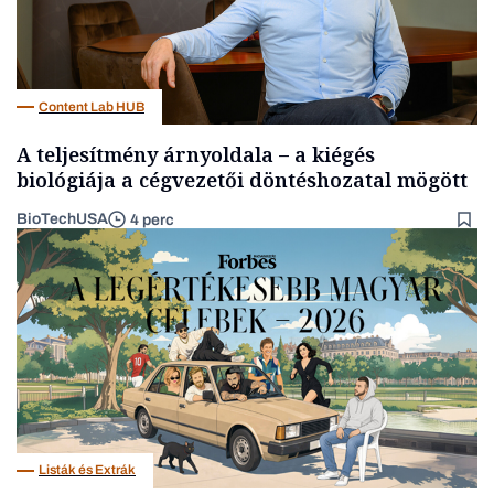
Content Lab HUB
A teljesítmény árnyoldala – a kiégés
biológiája a cégvezetői döntéshozatal mögött
BioTechUSA
4 perc
Listák és Extrák