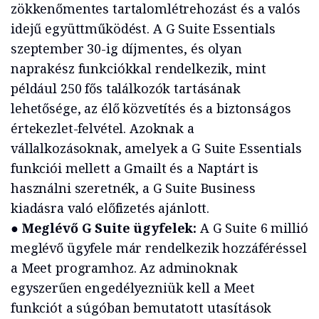
zökkenőmentes tartalomlétrehozást és a valós
idejű együttműködést. A G Suite Essentials
szeptember 30-ig díjmentes, és olyan
naprakész funkciókkal rendelkezik, mint
például 250 fős találkozók tartásának
lehetősége, az élő közvetítés és a biztonságos
értekezlet-felvétel. Azoknak a
vállalkozásoknak, amelyek a G Suite Essentials
funkciói mellett a Gmailt és a Naptárt is
használni szeretnék, a G Suite Business
kiadásra való előfizetés ajánlott.
●
Meglévő G Suite ügyfelek:
A G Suite 6 millió
meglévő ügyfele már rendelkezik hozzáféréssel
a Meet programhoz. Az adminoknak
egyszerűen engedélyezniük kell a Meet
funkciót a súgóban bemutatott utasítások