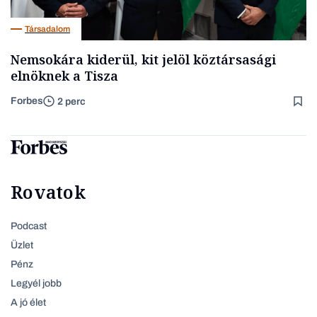
Társadalom
Nemsokára kiderül, kit jelöl köztársasági
elnöknek a Tisza
Forbes
2 perc
Rovatok
Podcast
Üzlet
Pénz
Legyél jobb
A jó élet