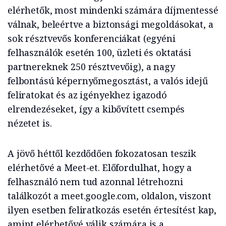
elérhetők, most mindenki számára díjmentessé
válnak, beleértve a biztonsági megoldásokat, a
sok résztvevős konferenciákat (egyéni
felhasználók esetén 100, üzleti és oktatási
partnereknek 250 résztvevőig), a nagy
felbontású képernyőmegosztást, a valós idejű
feliratokat és az igényekhez igazodó
elrendezéseket, így a kibővített csempés
nézetet is.
A jövő héttől kezdődően fokozatosan teszik
elérhetővé a Meet-et. Előfordulhat, hogy a
felhasználó nem tud azonnal létrehozni
találkozót a meet.google.com, oldalon, viszont
ilyen esetben feliratkozás esetén értesítést kap,
amint elérhetővé válik számára is a