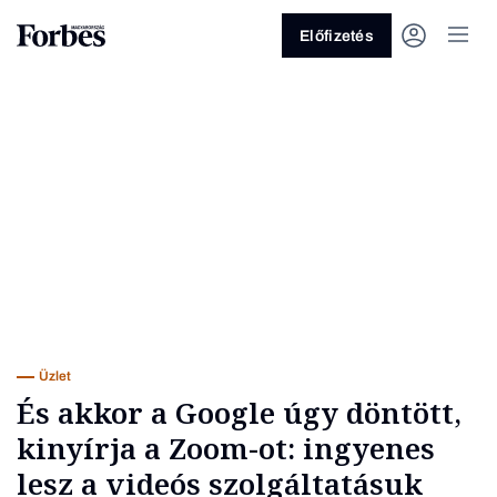
Előfizetés
Vagy fedezze fel a következő
témákat
Üzlet
Pénz
Zöld
Legyél jobb!
Üzlet
És akkor a Google úgy döntött,
kinyírja a Zoom-ot: ingyenes
lesz a videós szolgáltatásuk