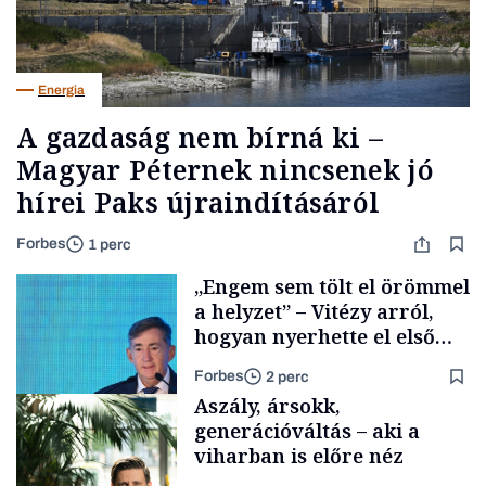
Energia
A gazdaság nem bírná ki –
Magyar Péternek nincsenek jó
hírei Paks újraindításáról
Forbes
1 perc
„Engem sem tölt el örömmel
a helyzet” – Vitézy arról,
hogyan nyerhette el első
tenderét Mészárosék cége a
Forbes
2 perc
Tisza-kormány alatt
Aszály, ársokk,
generációváltás – aki a
viharban is előre néz