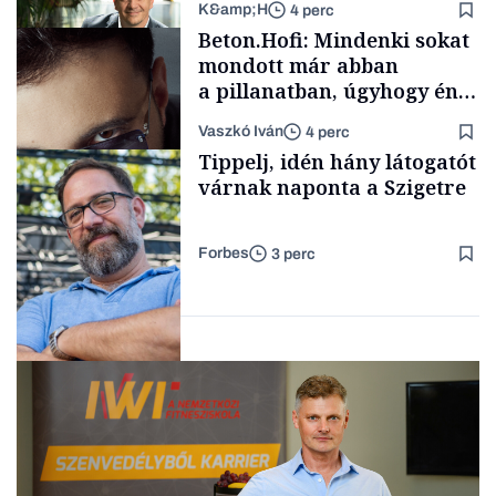
K&amp;H
4 perc
Elszámoltatás
Beton.Hofi: Mindenki sokat
mondott már abban
a pillanatban, úgyhogy én
a legsarkosabb
Vaszkó Iván
4 perc
gondolataimat akartam
TÁMOGATÓI
Tippelj, idén hány látogatót
TARTALOM
kimondani
várnak naponta a Szigetre
Forbes
3 perc
Forbes-sztori
Kultúra