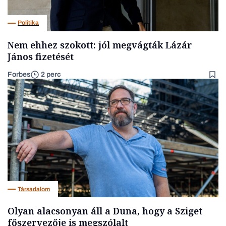
Politika
Nem ehhez szokott: jól megvágták Lázár
János fizetését
Forbes
2 perc
Társadalom
Olyan alacsonyan áll a Duna, hogy a Sziget
főszervezője is megszólalt