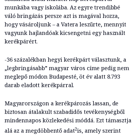
munkába vagy iskolába. Az egyre trendibbé
váló bringázás persze azt is magával hozza,
hogy vásároljunk – a Vatera leszűrte, mennyit
vagyunk hajlandóak kicsengetni egy használt
kerékpárért.
-36 százalékban hegyi kerékpárt választunk, a
„legbringásabb” magyar város címe pedig nem
meglepő módon Budapesté, öt év alatt 8.793
darab eladott kerékpárral.
Magyarországon a kerékpározás lassan, de
biztosan átalakult szabadidős tevékenységből
mindennapos közlekedési móddá. Ezt támasztja
2
alá az a megdöbbentő adat
is, amely szerint