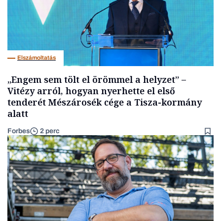
Elszámoltatás
„Engem sem tölt el örömmel a helyzet” –
Vitézy arról, hogyan nyerhette el első
tenderét Mészárosék cége a Tisza-kormány
alatt
Forbes
2 perc