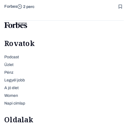
Forbes
2 perc
Rovatok
Podcast
Üzlet
Pénz
Legyél jobb
A jó élet
Women
Napi címlap
Oldalak