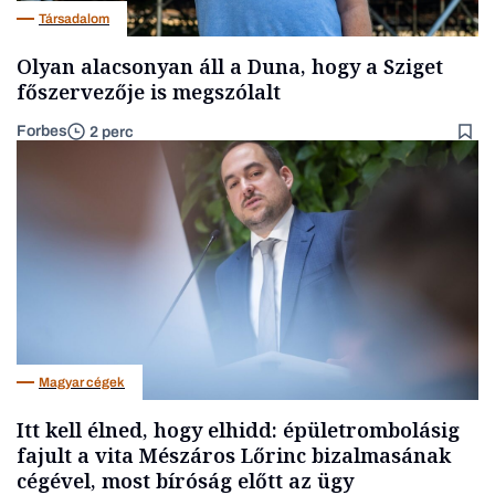
Társadalom
Olyan alacsonyan áll a Duna, hogy a Sziget
főszervezője is megszólalt
Forbes
2 perc
Magyar cégek
Itt kell élned, hogy elhidd: épületrombolásig
fajult a vita Mészáros Lőrinc bizalmasának
cégével, most bíróság előtt az ügy