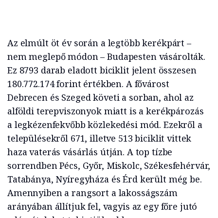
Az elmúlt öt év során a legtöbb kerékpárt –
nem meglepő módon – Budapesten vásárolták.
Ez 8793 darab eladott biciklit jelent összesen
180.772.174 forint értékben. A fővárost
Debrecen és Szeged követi a sorban, ahol az
alföldi terepviszonyok miatt is a kerékpározás
a legkézenfekvőbb közlekedési mód. Ezekről a
településekről 671, illetve 513 biciklit vittek
haza vaterás vásárlás útján. A top tízbe
sorrendben Pécs, Győr, Miskolc, Székesfehérvár,
Tatabánya, Nyíregyháza és Érd került még be.
Amennyiben a rangsort a lakosságszám
arányában állítjuk fel, vagyis az egy főre jutó