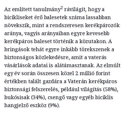
2
Az említett tanulmány
rávilágít, hogy a
bicikliseket érő balesetek száma lassabban
növekszik, mint a rendszeresen kerékpározók
aránya, vagyis arányaiban egyre kevesebb
kerékpáros baleset történik a közutakon. A
bringások tehát egyre inkább törekszenek a
biztonságos közlekedésre, amit a vaterás
vásárlások adatai is alátámasztanak. Az elmúlt
egy év során összesen közel 2 millió forint
értékben talált gazdára a Vaterán kerékpáros
biztonsági felszerelés, például világítás (58%),
bukósisak (34%), csengő vagy egyéb biciklis
hangjelző eszköz (9%).