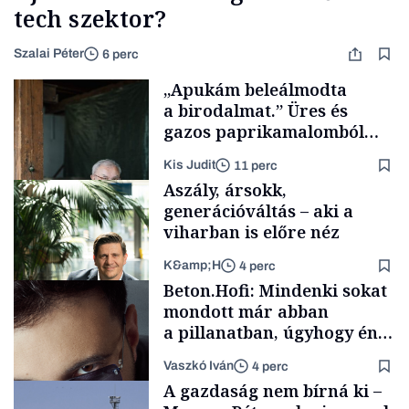
tech szektor?
Szalai Péter
6 perc
„Apukám beleálmodta
a birodalmat.” Üres és
gazos paprikamalomból
lett az igazi családi
Kis Judit
11 perc
fűszersztori
Aszály, ársokk,
generációváltás – aki a
viharban is előre néz
K&amp;H
4 perc
Családi
Beton.Hofi: Mindenki sokat
vállalkozások
mondott már abban
a pillanatban, úgyhogy én
a legsarkosabb
Vaszkó Iván
4 perc
gondolataimat akartam
TÁMOGATÓI
A gazdaság nem bírná ki –
TARTALOM
kimondani