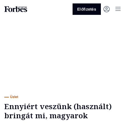
Előfizetés
Vagy fedezze fel a következő
témákat
Üzlet
Pénz
Zöld
Legyél jobb!
Üzlet
Ennyiért veszünk (használt)
bringát mi, magyarok