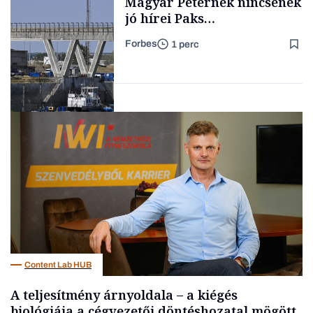
Magyar Péternek nincsenek
jó hírei Paks
újraindításáról
Forbes
1 perc
Forbes-sztori
Energia
Content Lab HUB
A teljesítmény árnyoldala – a kiégés
biológiája a cégvezetői döntéshozatal mögött