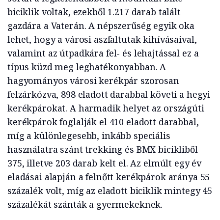
biciklik voltak, ezekből 1.217 darab talált
gazdára a Vaterán. A népszerűség egyik oka
lehet, hogy a városi aszfaltutak kihívásaival,
valamint az útpadkára fel- és lehajtással ez a
típus küzd meg leghatékonyabban. A
hagyományos városi kerékpár szorosan
felzárkózva, 898 eladott darabbal követi a hegyi
kerékpárokat. A harmadik helyet az országúti
kerékpárok foglalják el 410 eladott darabbal,
míg a különlegesebb, inkább speciális
használatra szánt trekking és BMX bicikliből
375, illetve 203 darab kelt el. Az elmúlt egy év
eladásai alapján a felnőtt kerékpárok aránya 55
százalék volt, míg az eladott biciklik mintegy 45
százalékát szánták a gyermekeknek.