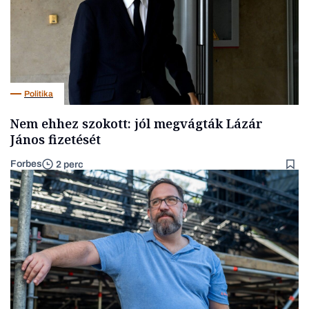
Politika
Nem ehhez szokott: jól megvágták Lázár
János fizetését
Forbes
2 perc