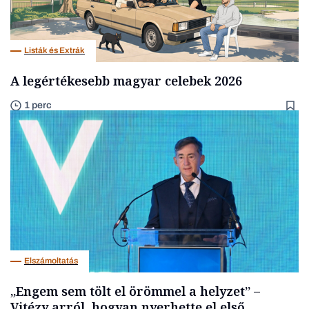
Listák és Extrák
A legértékesebb magyar celebek 2026
1 perc
Elszámoltatás
„Engem sem tölt el örömmel a helyzet” –
Vitézy arról, hogyan nyerhette el első