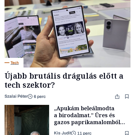
Tech
Újabb brutális drágulás előtt a
tech szektor?
Szalai Péter
6 perc
„Apukám beleálmodta
a birodalmat.” Üres és
gazos paprikamalomból
lett az igazi családi
Kis Judit
11 perc