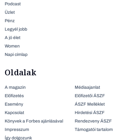
Podcast
Üzlet
Pénz
Legyél jobb
A jó élet
Women
Napi címlap
Oldalak
A magazin
Médiaajanlat
Előfizetés
Előfizetői ÁSZF
Esemény
ÁSZF Melléklet
Kapcsolat
Hirdetési ÁSZF
Könyvek a Forbes ajánlásával
Rendezveny ÁSZF
Impresszum
Támogatói tartalom
Így dolgozunk