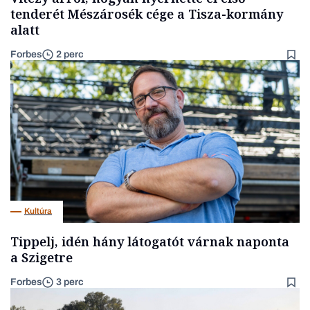
tenderét Mészárosék cége a Tisza-kormány
alatt
Forbes
2 perc
Kultúra
Tippelj, idén hány látogatót várnak naponta
a Szigetre
Forbes
3 perc