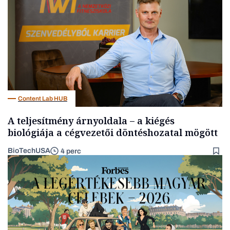
Energia
Content Lab HUB
A teljesítmény árnyoldala – a kiégés
biológiája a cégvezetői döntéshozatal mögött
BioTechUSA
4 perc