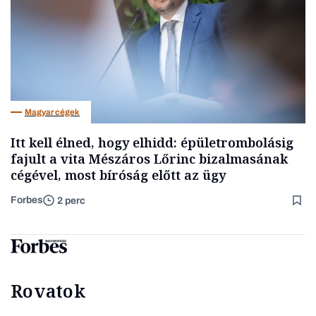
Magyar cégek
Itt kell élned, hogy elhidd: épületrombolásig
fajult a vita Mészáros Lőrinc bizalmasának
cégével, most bíróság előtt az ügy
Forbes
2 perc
Rovatok