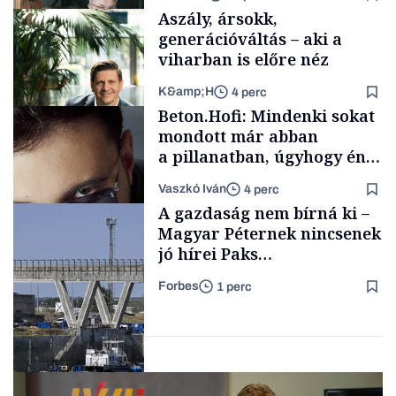
fűszersztori
Aszály, ársokk,
generációváltás – aki a
viharban is előre néz
K&amp;H
4 perc
Családi
Beton.Hofi: Mindenki sokat
vállalkozások
mondott már abban
a pillanatban, úgyhogy én
a legsarkosabb
Vaszkó Iván
4 perc
gondolataimat akartam
TÁMOGATÓI
A gazdaság nem bírná ki –
TARTALOM
kimondani
Magyar Péternek nincsenek
jó hírei Paks
újraindításáról
Forbes
1 perc
Forbes-sztori