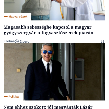
Magyar cégek
Magasabb sebességbe kapcsol a magyar
gyógyszergyár a fogyasztószerek piacán
Forbes
2 perc
Politika
Nem ehhez szokott: jól megvágták Lázár