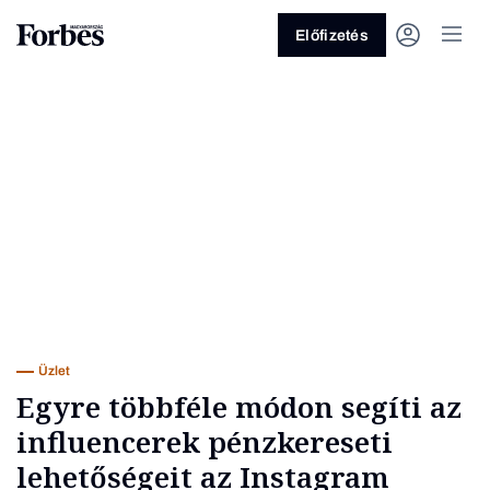
Előfizetés
Vagy fedezze fel a következő
témákat
Üzlet
Pénz
Zöld
Legyél jobb!
Üzlet
Egyre többféle módon segíti az
influencerek pénzkereseti
lehetőségeit az Instagram