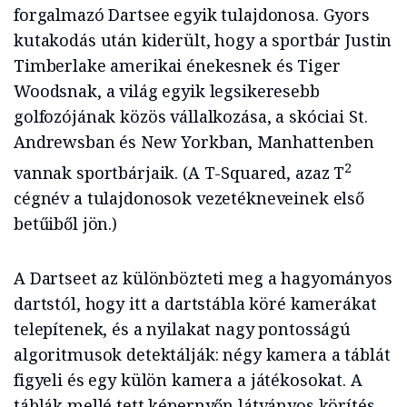
forgalmazó Dartsee egyik tulajdonosa. Gyors
kutakodás után kiderült, hogy a sportbár Justin
Timberlake amerikai énekesnek és Tiger
Woodsnak, a világ egyik legsikeresebb
golfozójának közös vállalkozása, a skóciai St.
Andrewsban és New Yorkban, Manhattenben
2
vannak sportbárjaik. (A T-Squared, azaz T
cégnév a tulajdonosok vezetékneveinek első
betűiből jön.)
A Dartseet az különbözteti meg a hagyományos
dartstól, hogy itt a dartstábla köré kamerákat
telepítenek, és a nyilakat nagy pontosságú
algoritmusok detektálják: négy kamera a táblát
figyeli és egy külön kamera a játékosokat. A
táblák mellé tett képernyőn látványos körítés