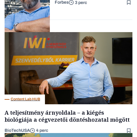
Forbes
3 perc
Forbes-sztori
Kultúra
Content Lab HUB
A teljesítmény árnyoldala – a kiégés
biológiája a cégvezetői döntéshozatal mögött
BioTechUSA
4 perc