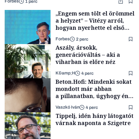
Forbes
1 perc
„Engem sem tölt el örömmel
a helyzet” – Vitézy arról,
hogyan nyerhette el első
tenderét Mészárosék cége a
Forbes
2 perc
Tisza-kormány alatt
Aszály, ársokk,
generációváltás – aki a
viharban is előre néz
K&amp;H
4 perc
Elszámoltatás
Beton.Hofi: Mindenki sokat
mondott már abban
a pillanatban, úgyhogy én
a legsarkosabb
Vaszkó Iván
4 perc
gondolataimat akartam
TÁMOGATÓI
Tippelj, idén hány látogatót
TARTALOM
kimondani
várnak naponta a Szigetre