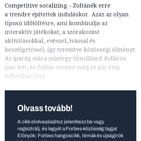
Competitive socalizing – Zoltánék erre
a trendre építettek induláskor. Azaz az olyan
típusú időtöltésre, ami kombinálja az
interaktív játékokat, a szórakozást
aktivitásokkal, evéssel, ivással és
beszélgetéssel, így teremtve közösségi élményt.
Az iparág mára mintegy tízmilliárd dolláros
piac lett, és Zoltán szerint még jó pár évig
felfutóban lesz.
Olvass tovább!
A cikk elolvasásához jelentkezz be vagy
regisztrálj, és legyél a Forbes-közösség tagja!
Előnyök: Forbes hangoscikk, témák és újságírók