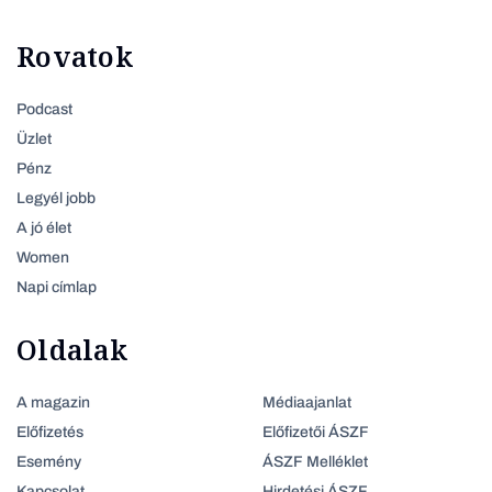
Rovatok
Podcast
Üzlet
Pénz
Legyél jobb
A jó élet
Women
Napi címlap
Oldalak
A magazin
Médiaajanlat
Előfizetés
Előfizetői ÁSZF
Esemény
ÁSZF Melléklet
Kapcsolat
Hirdetési ÁSZF