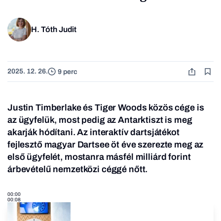
H. Tóth Judit
2025. 12. 26.
9 perc
Justin Timberlake és Tiger Woods közös cége is
az ügyfelük, most pedig az Antarktiszt is meg
akarják hódítani. Az interaktív dartsjátékot
fejlesztő magyar Dartsee öt éve szerezte meg az
első ügyfelét, mostanra másfél milliárd forint
árbevételű nemzetközi céggé nőtt.
00:00
00:08