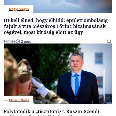
Magyar cégek
Itt kell élned, hogy elhidd: épületrombolásig
fajult a vita Mészáros Lőrinc bizalmasának
cégével, most bíróság előtt az ügy
Forbes
2 perc
Elszámoltatás
Folytatódik a „tisztítótűz”, Ruszin-Szendi