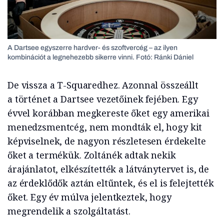
A Dartsee egyszerre hardver- és szoftvercég – az ilyen
kombinációt a legnehezebb sikerre vinni. Fotó: Ránki Dániel
De vissza a T-Squaredhez. Azonnal összeállt
a történet a Dartsee vezetőinek fejében. Egy
évvel korábban megkereste őket egy amerikai
menedzsmentcég, nem mondták el, hogy kit
képviselnek, de nagyon részletesen érdekelte
őket a termékük. Zoltánék adtak nekik
árajánlatot, elkészítették a látványtervet is, de
az érdeklődők aztán eltűntek, és el is felejtették
őket. Egy év múlva jelentkeztek, hogy
megrendelik a szolgáltatást.