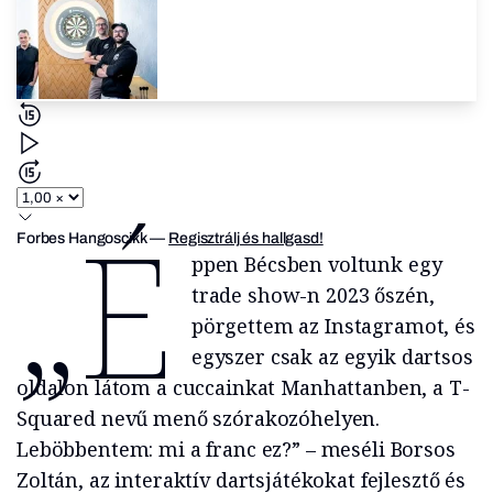
„É
Forbes Hangoscikk
—
Regisztrálj és hallgasd!
ppen Bécsben voltunk egy
trade show-n 2023 őszén,
pörgettem az Instagramot, és
egyszer csak az egyik dartsos
oldalon látom a cuccainkat Manhattanben, a T-
Squared nevű menő szórakozóhelyen.
Leböbbentem: mi a franc ez?” – meséli Borsos
Zoltán, az interaktív dartsjátékokat fejlesztő és