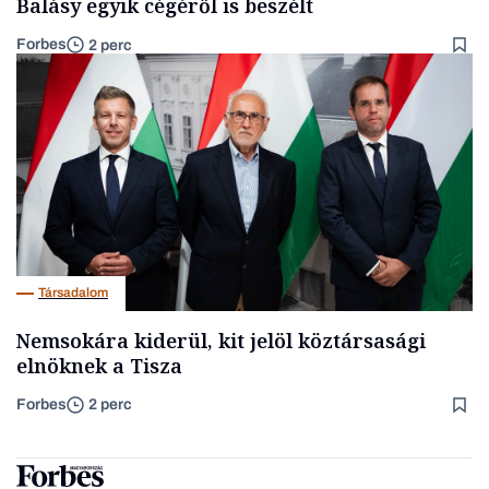
Balásy egyik cégéről is beszélt
Forbes
2 perc
Társadalom
Nemsokára kiderül, kit jelöl köztársasági
elnöknek a Tisza
Forbes
2 perc