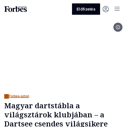
Előfizetés
Fotó
Vagy fedezze fel a következő
témákat
Üzlet
Pénz
Zöld
Legyél jobb!
Forbes-sztori
Magyar dartstábla a
világsztárok klubjában – a
Dartsee csendes világsikere