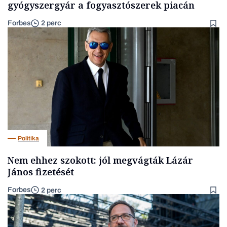
gyógyszergyár a fogyasztószerek piacán
Forbes
2 perc
Politika
Nem ehhez szokott: jól megvágták Lázár
János fizetését
Forbes
2 perc