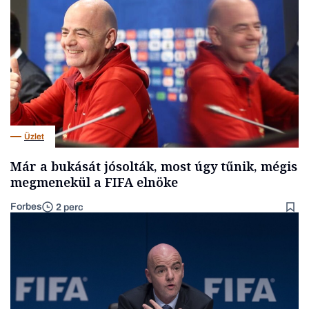
Üzlet
Már a bukását jósolták, most úgy tűnik, mégis
megmenekül a FIFA elnöke
Forbes
2 perc