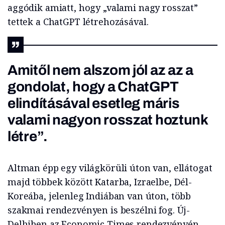
aggódik amiatt, hogy „valami nagy rosszat”
tettek a ChatGPT létrehozásával.
Amitől nem alszom jól az az a
gondolat, hogy a ChatGPT
elindításával esetleg máris
valami nagyon rosszat hoztunk
létre”.
Altman épp egy világkörüli úton van, ellátogat
majd többek között Katarba, Izraelbe, Dél-
Koreába, jelenleg Indiában van úton, több
szakmai rendezvényen is beszélni fog. Új-
Delhiben az Economic Times rendezvényén