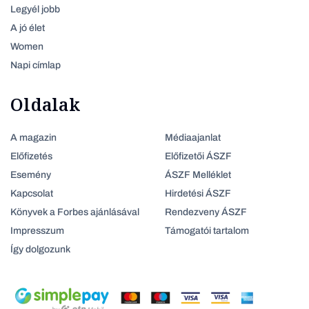
Legyél jobb
A jó élet
Women
Napi címlap
Oldalak
A magazin
Médiaajanlat
Előfizetés
Előfizetői ÁSZF
Esemény
ÁSZF Melléklet
Kapcsolat
Hirdetési ÁSZF
Könyvek a Forbes ajánlásával
Rendezveny ÁSZF
Impresszum
Támogatói tartalom
Így dolgozunk