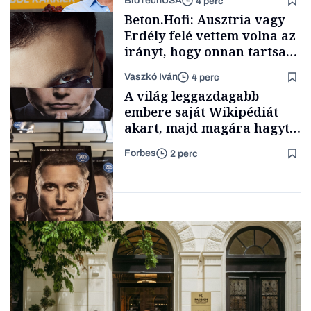
BioTechUSA
4 perc
Energia
Beton.Hofi: Ausztria vagy
Erdély felé vettem volna az
irányt, hogy onnan tartsam
lélegeztetőgépen a magyar
Vaszkó Iván
4 perc
zenét
Content Lab HUB
A világ leggazdagabb
embere saját Wikipédiát
akart, majd magára hagyta.
Most milliók olvasnak
Forbes
2 perc
ellenőrizetlen
Forbes-sztori
információkat
Milliárdosok