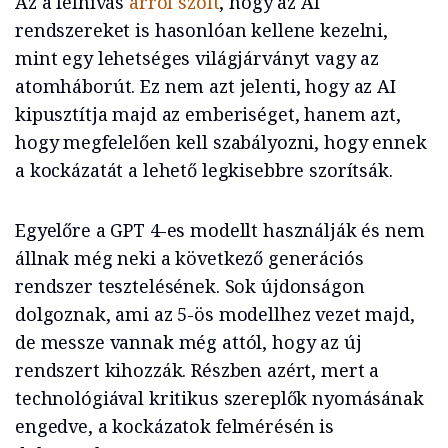
Az a felhívás
arról szólt
, hogy az AI
rendszereket is hasonlóan kellene kezelni,
mint egy lehetséges világjárványt vagy az
atomháborút. Ez nem azt jelenti, hogy az AI
kipusztítja majd az emberiséget, hanem azt,
hogy megfelelően kell szabályozni, hogy ennek
a kockázatát a lehető legkisebbre szorítsák.
Egyelőre a GPT 4-es modellt használják és nem
állnak még neki a következő generációs
rendszer tesztelésének. Sok újdonságon
dolgoznak, ami az 5-ös modellhez vezet majd,
de messze vannak még attól, hogy az új
rendszert kihozzák. Részben azért, mert a
technológiával kritikus szereplők nyomásának
engedve, a kockázatok felmérésén is