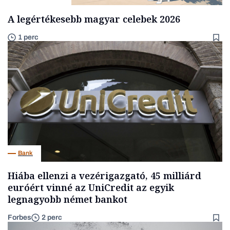
A legértékesebb magyar celebek 2026
1 perc
Bank
Hiába ellenzi a vezérigazgató, 45 milliárd
euróért vinné az UniCredit az egyik
legnagyobb német bankot
Forbes
2 perc