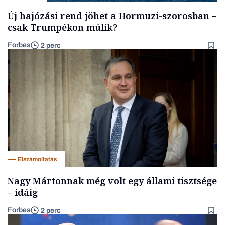
Új hajózási rend jöhet a Hormuzi-szorosban –
csak Trumpékon múlik?
Forbes
2 perc
Elszámoltatás
Nagy Mártonnak még volt egy állami tisztsége
– idáig
Forbes
2 perc