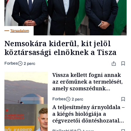
Társadalom
Nemsokára kiderül, kit jelöl
köztársasági elnöknek a Tisza
Forbes
2 perc
Vissza kellett fogni annak
az erőműnek a termelését,
amely szomszédunk
áramellátásának 60
Forbes
2 perc
százalékát biztosítja
A teljesítmény árnyoldala –
a kiégés biológiája a
cégvezetői döntéshozatal
mögött