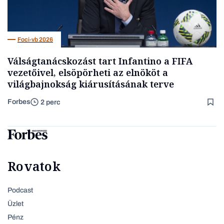
Foci-vb 2026
Válságtanácskozást tart Infantino a FIFA
vezetőivel, elsöpörheti az elnököt a
világbajnokság kiárusításának terve
Forbes
2 perc
Rovatok
Podcast
Üzlet
Pénz