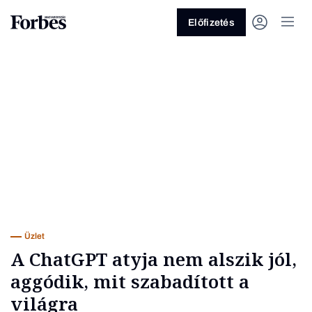
Előfizetés
Vagy fedezze fel a következő
témákat
Üzlet
Pénz
Zöld
Legyél jobb!
Üzlet
A ChatGPT atyja nem alszik jól,
aggódik, mit szabadított a
világra