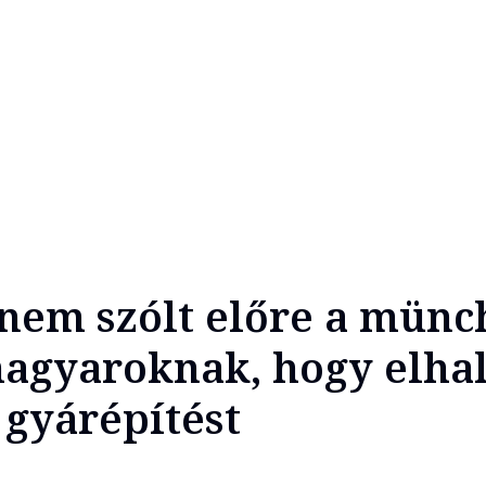
nem szólt előre a münc
agyaroknak, hogy elhal
 gyárépítést