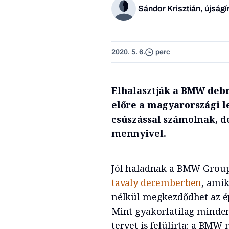
Sándor Krisztián, újságí
2020. 5. 6.
perc
Elhalasztják a BMW debr
előre a magyarországi 
csúszással számolnak, d
mennyivel.
Jól haladnak a BMW Group
tavaly decemberben
, ami
nélkül megkezdődhet az ép
Mint gyakorlatilag minden
tervet is felülírta: a BMW