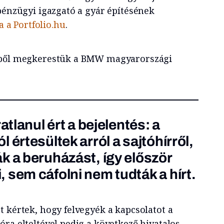
pénzügyi igazgató a gyár építésének
ja a Portfolio.hu
.
yből megkerestük a BMW magyarországi
atlanul ért a bejelentés: a
 értesültek arról a sajtóhírről,
k a beruházást, így először
 sem cáfolni nem tudták a hírt.
t kértek, hogy felvegyék a kapcsolatot a
ra elteltével pedig a következő hivatalos