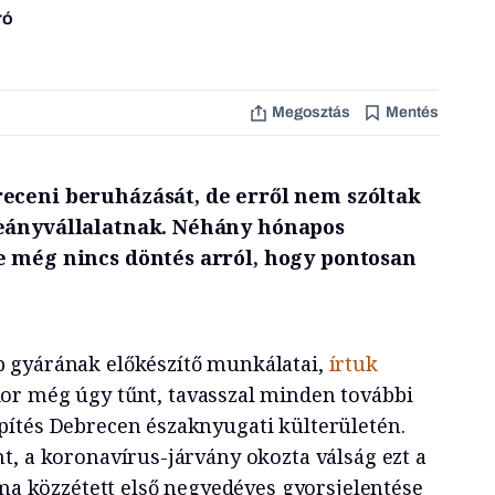
ró
Megosztás
Mentés
eceni beruházását, de erről nem szóltak
leányvállalatnak. Néhány hónapos
e még nincs döntés arról, hogy pontosan
 gyárának előkészítő munkálatai,
írtuk
kor még úgy tűnt, tavasszal minden további
ítés Debrecen északnyugati külterületén.
t, a koronavírus-járvány okozta válság ezt a
 ma közzétett első negyedéves gyorsjelentése