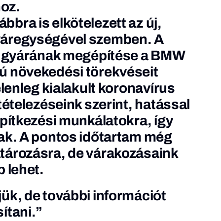
hoz.
bra is elkötelezett az új,
yáregységével szemben. A
ni gyárának megépítése a BMW
ú növekedési törekvéseit
elenleg kialakult koronavírus
tételezéseink szerint, hatással
építkezési munkálatokra, így
ak. A pontos időtartam még
tározásra, de várakozásaink
 lehet.
ük, de további információt
ítani.”