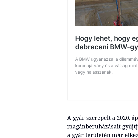
A gyár szerepelt a 2020. áp
magánberuházásait gyűjtjü
a gyár területén már elke