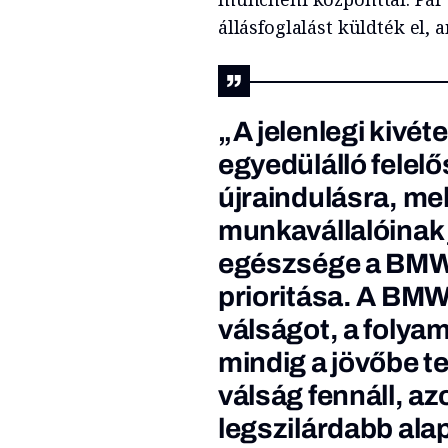
állásfoglalást küldték el,
„A jelenlegi kivé
egyedülálló felelő
újraindulásra, mel
munkavállalóinak 
egészsége a BMW
prioritása. A BMW
válságot, a folya
mindig a jövőbe t
válság fennáll, az
legszilárdabb ala