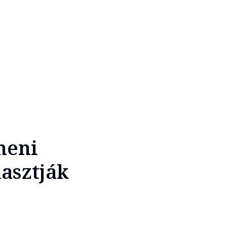
heni
asztják