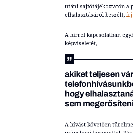
utáni sajtótájékoztatón a 
elhalasztásáról beszélt,
ír
A hírrel kapcsolatban eg
képviseletét,
akiket teljesen vár
telefonhívásunkból
hogy elhalasztaná
sem megerősíteni,
A hívást követően türelme
müncheni központtal. Pár ó