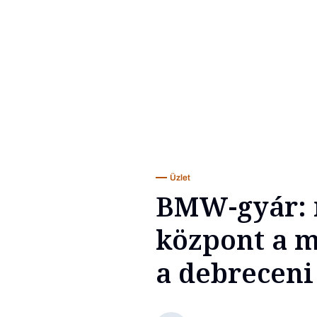
Üzlet
BMW-gyár: 
központ a m
a debreceni