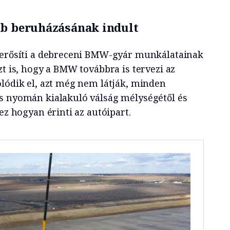
bb beruházásának indult
egerősíti a debreceni BMW-gyár munkálatainak
zt is, hogy a BMW továbbra is tervezi az
olódik el, azt még nem látják, minden
s nyomán kialakuló válság mélységétől és
ez hogyan érinti az autóipart.