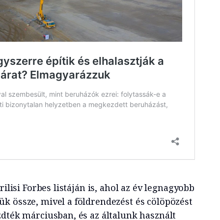
rilisi Forbes listáján is, ahol az év legnagyobb
k össze, mivel a földrendezést és cölöpözést
zdték márciusban, és az általunk használt