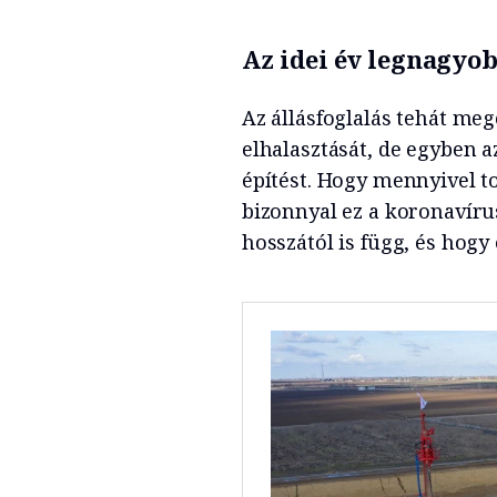
Az idei év legnagyo
Az állásfoglalás tehát m
elhalasztását, de egyben a
építést. Hogy mennyivel t
bizonnyal ez a koronavíru
hosszától is függ, és hogy 