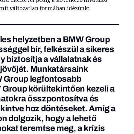
 amit változatlan formában idézünk:
teles helyzetben a BMW Group
sséggel bír, felkészül a sikeres
y biztosítja a vállalatnak és
jövőjét. Munkatársaink
 Group legfontosabb
 Group körültekintően kezeli a
matokra összpontosítva és
ekintve hoz döntéseket. Amíg a
on dolgozik, hogy a lehető
pokat teremtse meg, a krízis