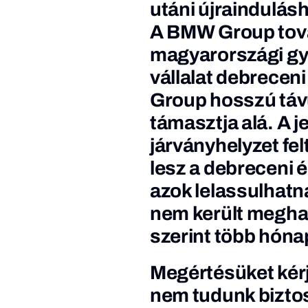
utáni újraindulás
A BMW Group továb
magyarországi g
vállalat debrece
Group hosszú táv
támasztja alá. A j
járványhelyzet fel
lesz a debreceni 
azok lelassulhatn
nem került megha
szerint több hónap
Megértésüket kérj
nem tudunk biztos