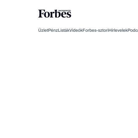
Üzlet
Pénz
Listák
Videók
Forbes-sztori
Hírlevelek
Podc