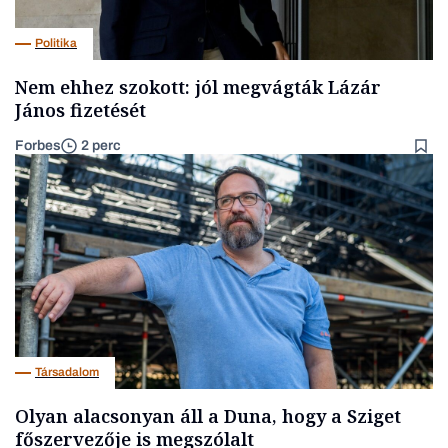
Politika
Nem ehhez szokott: jól megvágták Lázár
János fizetését
Forbes
2 perc
Társadalom
Olyan alacsonyan áll a Duna, hogy a Sziget
főszervezője is megszólalt