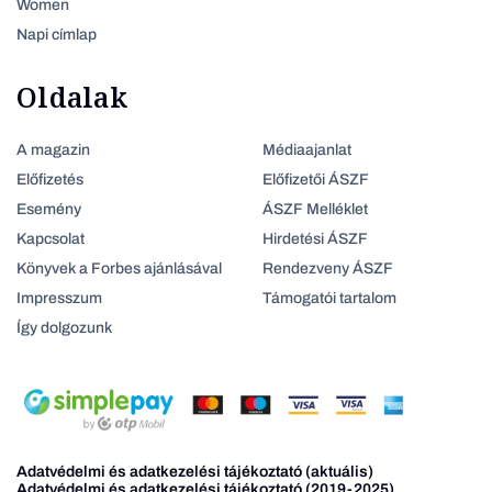
Women
Napi címlap
Oldalak
A magazin
Médiaajanlat
Előfizetés
Előfizetői ÁSZF
Esemény
ÁSZF Melléklet
Kapcsolat
Hirdetési ÁSZF
Könyvek a Forbes ajánlásával
Rendezveny ÁSZF
Impresszum
Támogatói tartalom
Így dolgozunk
Adatvédelmi és adatkezelési tájékoztató (aktuális)
Adatvédelmi és adatkezelési tájékoztató (2019-2025)