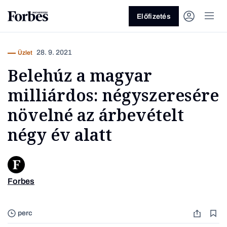
Előfizetés
28. 9. 2021
Üzlet
Belehúz a magyar
milliárdos: négyszeresére
növelné az árbevételt
négy év alatt
Vagy fedezze fel a következő
témákat
Üzlet
Pénz
Zöld
Legyél jobb!
Forbes
Veres Ti
perc