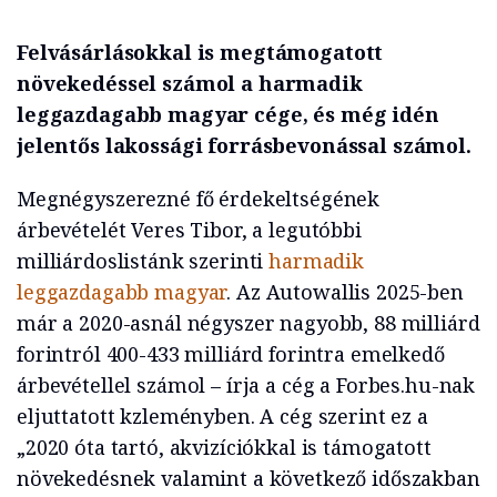
Felvásárlásokkal is megtámogatott
növekedéssel számol a harmadik
leggazdagabb magyar cége, és még idén
jelentős lakossági forrásbevonással számol.
Megnégyszerezné fő érdekeltségének
árbevételét Veres Tibor, a legutóbbi
milliárdoslistánk szerinti
harmadik
leggazdagabb magyar
. Az Autowallis 2025-ben
már a 2020-asnál négyszer nagyobb, 88 milliárd
forintról 400-433 milliárd forintra emelkedő
árbevétellel számol – írja a cég a Forbes.hu-nak
eljuttatott kzleményben. A cég szerint ez a
„2020 óta tartó, akvizíciókkal is támogatott
növekedésnek valamint a következő időszakban