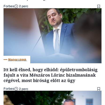
Forbes
2 perc
Magyar cégek
Itt kell élned, hogy elhidd: épületrombolásig
fajult a vita Mészáros Lőrinc bizalmasának
cégével, most bíróság előtt az ügy
Forbes
2 perc