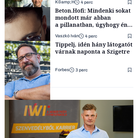
K&amp;H
4 perc
Elszámoltatás
Beton.Hofi: Mindenki sokat
mondott már abban
a pillanatban, úgyhogy én
a legsarkosabb
Vaszkó Iván
4 perc
gondolataimat akartam
TÁMOGATÓI
Tippelj, idén hány látogatót
TARTALOM
kimondani
várnak naponta a Szigetre
Forbes
3 perc
Forbes-sztori
Kultúra