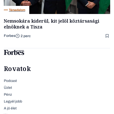
Társadalom
Nemsokára kiderül, kit jelöl köztársasági
elnöknek a Tisza
Forbes
2 perc
Rovatok
Podcast
Üzlet
Pénz
Legyél jobb
A jó élet