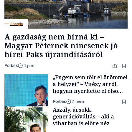
Energia
A gazdaság nem bírná ki –
Magyar Péternek nincsenek jó
hírei Paks újraindításáról
Forbes
1 perc
„Engem sem tölt el örömmel
a helyzet” – Vitézy arról,
hogyan nyerhette el első
tenderét Mészárosék cége a
Forbes
2 perc
Tisza-kormány alatt
Aszály, ársokk,
generációváltás – aki a
viharban is előre néz