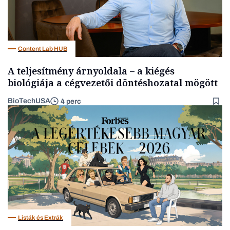
Content Lab HUB
A teljesítmény árnyoldala – a kiégés
biológiája a cégvezetői döntéshozatal mögött
BioTechUSA
4 perc
Listák és Extrák