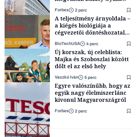
cégétől
Forbes
2 perc
A teljesítmény árnyoldala –
a kiégés biológiája a
cégvezetői döntéshozatal
mögött
BioTechUSA
4 perc
Társadalom
Új korszak, új celeblista:
Majka és Szoboszlai között
dőlt el az első hely
Vaszkó Iván
5 perc
Content Lab HUB
Egyre valószínűbb, hogy az
egyik nagy élelmiszerlánc
kivonul Magyarországról
Forbes
2 perc
Lista