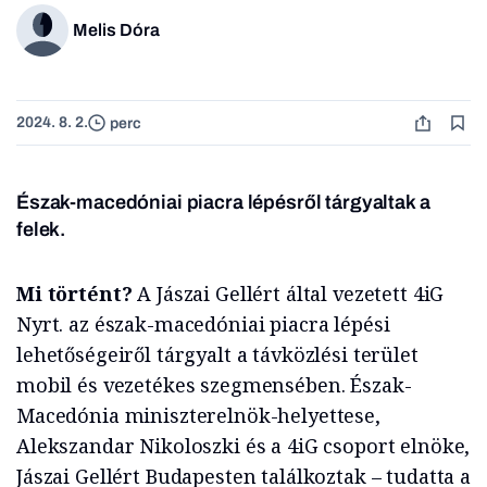
Melis Dóra
2024. 8. 2.
perc
Észak-macedóniai piacra lépésről tárgyaltak a
felek.
Mi történt?
A Jászai Gellért által vezetett 4iG
Nyrt. az észak-macedóniai piacra lépési
lehetőségeiről tárgyalt a távközlési terület
mobil és vezetékes szegmensében. Észak-
Macedónia miniszterelnök-helyettese,
Alekszandar Nikoloszki és a 4iG csoport elnöke,
Jászai Gellért Budapesten találkoztak – tudatta a