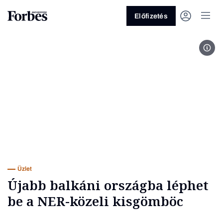
Előfizetés
Fotó
Vagy fedezze fel a következő
témákat
Üzlet
Pénz
Zöld
Legyél jobb!
Üzlet
Újabb balkáni országba léphet
be a NER-közeli kisgömböc