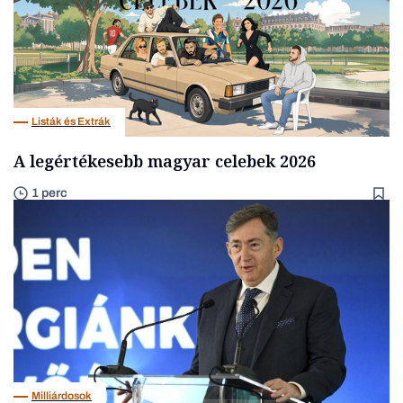
Listák és Extrák
A legértékesebb magyar celebek 2026
1 perc
Milliárdosok