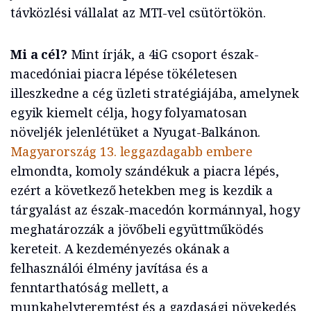
távközlési vállalat az MTI-vel csütörtökön.
Mi a cél?
Mint írják, a 4iG csoport észak-
macedóniai piacra lépése tökéletesen
illeszkedne a cég üzleti stratégiájába, amelynek
egyik kiemelt célja, hogy folyamatosan
növeljék jelenlétüket a Nyugat-Balkánon.
Magyarország 13. leggazdagabb embere
elmondta, komoly szándékuk a piacra lépés,
ezért a következő hetekben meg is kezdik a
tárgyalást az észak-macedón kormánnyal, hogy
meghatározzák a jövőbeli együttműködés
kereteit. A kezdeményezés okának a
felhasználói élmény javítása és a
fenntarthatóság mellett, a
munkahelyteremtést és a gazdasági növekedés