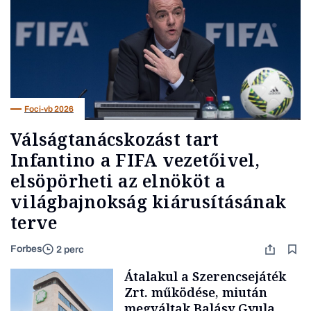
Foci-vb 2026
Válságtanácskozást tart
Infantino a FIFA vezetőivel,
elsöpörheti az elnököt a
világbajnokság kiárusításának
terve
Forbes
2 perc
Átalakul a Szerencsejáték
Zrt. működése, miután
megváltak Balásy Gyula