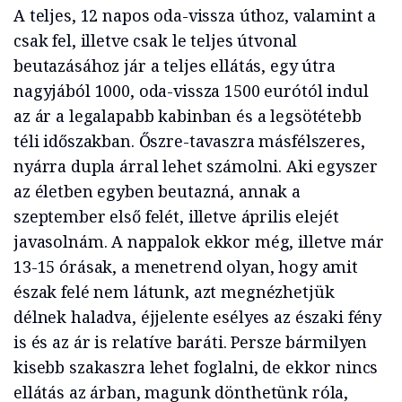
A teljes, 12 napos oda-vissza úthoz, valamint a
csak fel, illetve csak le teljes útvonal
beutazásához jár a teljes ellátás, egy útra
nagyjából 1000, oda-vissza 1500 eurótól indul
az ár a legalapabb kabinban és a legsötétebb
téli időszakban. Őszre-tavaszra másfélszeres,
nyárra dupla árral lehet számolni. Aki egyszer
az életben egyben beutazná, annak a
szeptember első felét, illetve április elejét
javasolnám. A nappalok ekkor még, illetve már
13-15 órásak, a menetrend olyan, hogy amit
észak felé nem látunk, azt megnézhetjük
délnek haladva, éjjelente esélyes az északi fény
is és az ár is relatíve baráti. Persze bármilyen
kisebb szakaszra lehet foglalni, de ekkor nincs
ellátás az árban, magunk dönthetünk róla,