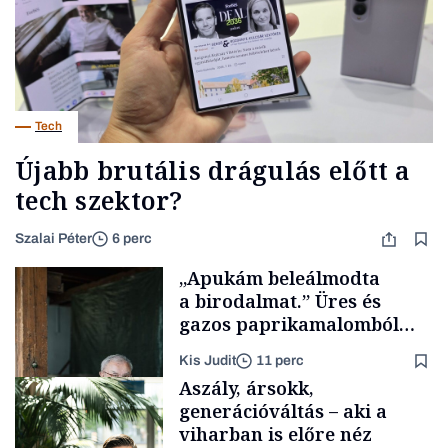
Tech
Újabb brutális drágulás előtt a
tech szektor?
Szalai Péter
6 perc
„Apukám beleálmodta
a birodalmat.” Üres és
gazos paprikamalomból
lett az igazi családi
Kis Judit
11 perc
fűszersztori
Aszály, ársokk,
generációváltás – aki a
viharban is előre néz