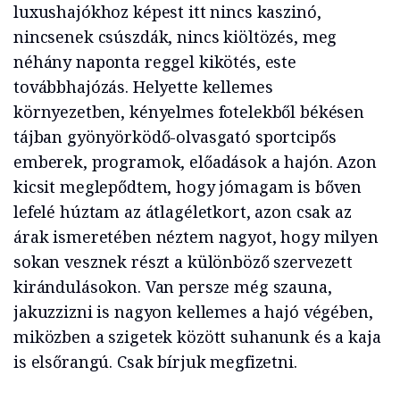
luxushajókhoz képest itt nincs kaszinó,
nincsenek csúszdák, nincs kiöltözés, meg
néhány naponta reggel kikötés, este
továbbhajózás. Helyette kellemes
környezetben, kényelmes fotelekből békésen
tájban gyönyörködő-olvasgató sportcipős
emberek, programok, előadások a hajón. Azon
kicsit meglepődtem, hogy jómagam is bőven
lefelé húztam az átlagéletkort, azon csak az
árak ismeretében néztem nagyot, hogy milyen
sokan vesznek részt a különböző szervezett
kirándulásokon. Van persze még szauna,
jakuzzizni is nagyon kellemes a hajó végében,
miközben a szigetek között suhanunk és a kaja
is elsőrangú. Csak bírjuk megfizetni.