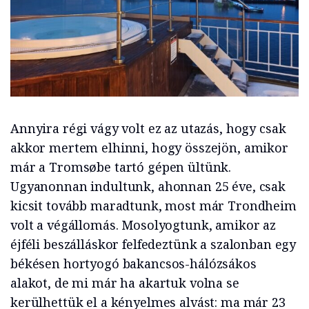
Annyira régi vágy volt ez az utazás, hogy csak
akkor mertem elhinni, hogy összejön, amikor
már a Tromsøbe tartó gépen ültünk.
Ugyanonnan indultunk, ahonnan 25 éve, csak
kicsit tovább maradtunk, most már Trondheim
volt a végállomás. Mosolyogtunk, amikor az
éjféli beszálláskor felfedeztünk a szalonban egy
békésen hortyogó bakancsos-hálózsákos
alakot, de mi már ha akartuk volna se
kerülhettük el a kényelmes alvást: ma már 23