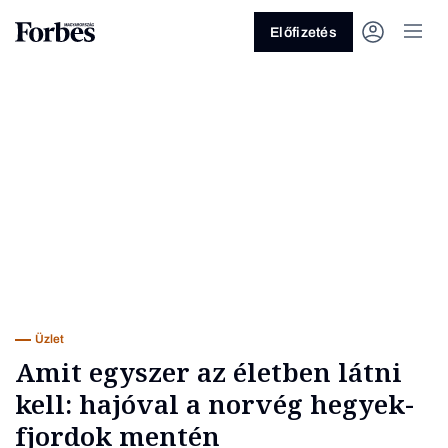
Előfizetés
Vagy fedezze fel a következő
témákat
Üzlet
Pénz
Zöld
Legyél jobb!
Üzlet
Amit egyszer az életben látni
kell: hajóval a norvég hegyek-
fjordok mentén