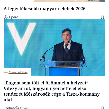
A legértékesebb magyar celebek 2026
1 perc
Elszámoltatás
„Engem sem tölt el örömmel a helyzet” –
Vitézy arról, hogyan nyerhette el első
tenderét Mészárosék cége a Tisza-kormány
alatt
Forbes
2 perc