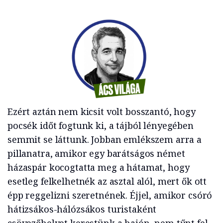
Ezért aztán nem kicsit volt bosszantó, hogy
pocsék időt fogtunk ki, a tájból lényegében
semmit se láttunk. Jobban emlékszem arra a
pillanatra, amikor egy barátságos német
házaspár kocogtatta meg a hátamat, hogy
esetleg felkelhetnék az asztal alól, mert ők ott
épp reggelizni szeretnének. Éjjel, amikor csóró
hátizsákos-hálózsákos turistaként