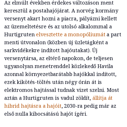
Az elmúlt években érdekes változáson ment
keresztül a postahajójárat. A norvég kormány
versenyt akart hozni a piacra, pályázni kellett
az üzemeltetésre és az utolsó alkalommal a
Hurtigruten
elvesztette a monopóliumát
a part
menti útvonalon (közben új üzletágként a
sarkvidékekre indított hajóutakat). Új
versenytársa, az eltérő napokon, de teljesen
ugyanolyan menetrenddel közlekedő Havila
azonnal környezetbarátabb hajókkal indított,
ezek kikötés-töltés után négy órán át is
elektromos hajtással tudnak vizet szelni. Most
aztán a Hurtigruten is vadul zöldít,
állítja át
hibrid hajtásra a hajóit
, 2030-ra pedig már az
első nulla kibocsátású hajót ígéri.