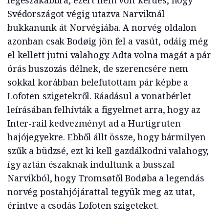
legészakabbra, ezért nem volt kérdés, hogy
Svédországot végig utazva Narviknál
bukkanunk át Norvégiába. A norvég oldalon
azonban csak Bodøig jön fel a vasút, odáig még
el kellett jutni valahogy. Adta volna magát a pár
órás buszozás délnek, de szerencsére nem
sokkal korábban belefutottam pár képbe a
Lofoten szigetekről. Ráadásul a vonatbérlet
leírásában felhívták a figyelmet arra, hogy az
Inter-rail kedvezményt ad a Hurtigruten
hajójegyekre. Ebből állt össze, hogy bármilyen
szűk a büdzsé, ezt ki kell gazdálkodni valahogy,
így aztán északnak indultunk a busszal
Narvikból, hogy Tromsøtől Bodøba a legendás
norvég postahjójárattal tegyük meg az utat,
érintve a csodás Lofoten szigeteket.