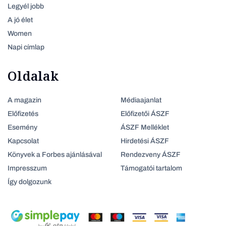
Legyél jobb
A jó élet
Women
Napi címlap
Oldalak
A magazin
Médiaajanlat
Előfizetés
Előfizetői ÁSZF
Esemény
ÁSZF Melléklet
Kapcsolat
Hirdetési ÁSZF
Könyvek a Forbes ajánlásával
Rendezveny ÁSZF
Impresszum
Támogatói tartalom
Így dolgozunk