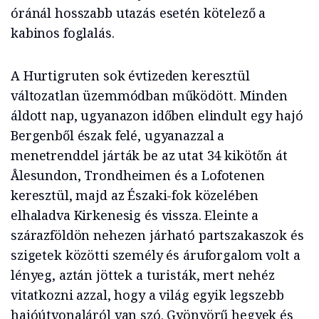
óránál hosszabb utazás esetén kötelező a
kabinos foglalás.
A Hurtigruten sok évtizeden keresztül
változatlan üzemmódban működött. Minden
áldott nap, ugyanazon időben elindult egy hajó
Bergenből észak felé, ugyanazzal a
menetrenddel járták be az utat 34 kikötőn át
Ålesundon, Trondheimen és a Lofotenen
keresztül, majd az Északi-fok közelében
elhaladva Kirkenesig és vissza. Eleinte a
szárazföldön nehezen járható partszakaszok és
szigetek közötti személy és áruforgalom volt a
lényeg, aztán jöttek a turisták, mert nehéz
vitatkozni azzal, hogy a világ egyik legszebb
hajóútvonaláról van szó. Gyönyörű hegyek és