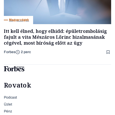
Magyar cégek
Itt kell élned, hogy elhidd: épületrombolásig
fajult a vita Mészáros Lőrinc bizalmasának
cégével, most bíróság előtt az ügy
Forbes
2 perc
Rovatok
Podcast
Üzlet
Pénz