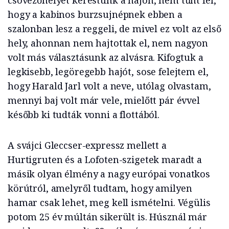
csövezőhelyet kerestünk a hajón, nem tűnt fel,
hogy a kabinos burzsujnépnek ebben a
szalonban lesz a reggeli, de mivel ez volt az első
hely, ahonnan nem hajtottak el, nem nagyon
volt más választásunk az alvásra. Kifogtuk a
legkisebb, legöregebb hajót, sose felejtem el,
hogy Harald Jarl volt a neve, utólag olvastam,
mennyi baj volt már vele, mielőtt pár évvel
később ki tudták vonni a flottából.
A svájci Gleccser-expressz mellett a
Hurtigruten és a Lofoten-szigetek maradt a
másik olyan élmény a nagy európai vonatkos
körútról, amelyről tudtam, hogy amilyen
hamar csak lehet, meg kell ismételni. Végülis
potom 25 év múltán sikerült is. Húsznál már