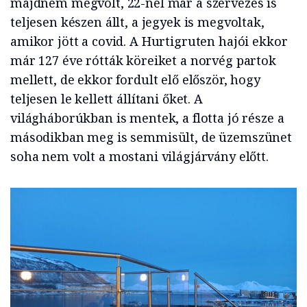
majdnem megvolt, 22-nél már a szervezés is
teljesen készen állt, a jegyek is megvoltak,
amikor jött a covid. A Hurtigruten hajói ekkor
már 127 éve rótták köreiket a norvég partok
mellett, de ekkor fordult elő először, hogy
teljesen le kellett állítani őket. A
világháborúkban is mentek, a flotta jó része a
másodikban meg is semmisült, de üzemszünet
soha nem volt a mostani világjárvány előtt.