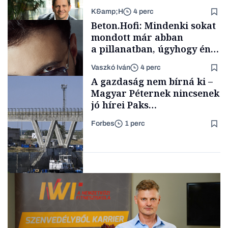
K&amp;H
4 perc
Családi
Beton.Hofi: Mindenki sokat
vállalkozások
mondott már abban
a pillanatban, úgyhogy én
a legsarkosabb
Vaszkó Iván
4 perc
gondolataimat akartam
TÁMOGATÓI
A gazdaság nem bírná ki –
TARTALOM
kimondani
Magyar Péternek nincsenek
jó hírei Paks
újraindításáról
Forbes
1 perc
Forbes-sztori
Energia