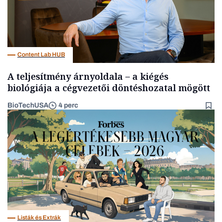
Content Lab HUB
A teljesítmény árnyoldala – a kiégés
biológiája a cégvezetői döntéshozatal mögött
BioTechUSA
4 perc
Listák és Extrák