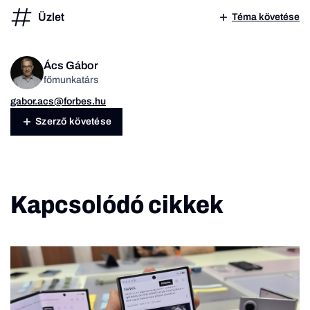
Üzlet
Téma követése
Ács Gábor
főmunkatárs
gabor.acs@forbes.hu
Szerző követése
Kapcsolódó cikkek