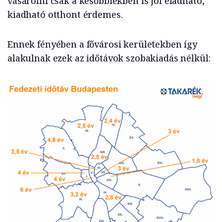
vásárolni csak a későbbiekben is jól eladható,
kiadható otthont érdemes.
Ennek fényében a fővárosi kerületekben így
alakulnak ezek az időtávok szobakiadás nélkül: