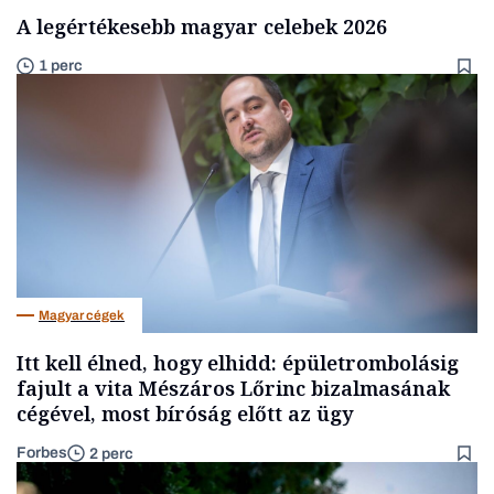
A legértékesebb magyar celebek 2026
1 perc
Magyar cégek
Itt kell élned, hogy elhidd: épületrombolásig
fajult a vita Mészáros Lőrinc bizalmasának
cégével, most bíróság előtt az ügy
Forbes
2 perc