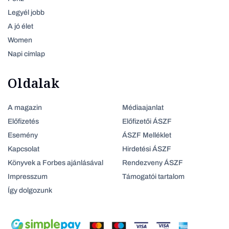
Legyél jobb
A jó élet
Women
Napi címlap
Oldalak
A magazin
Médiaajanlat
Előfizetés
Előfizetői ÁSZF
Esemény
ÁSZF Melléklet
Kapcsolat
Hirdetési ÁSZF
Könyvek a Forbes ajánlásával
Rendezveny ÁSZF
Impresszum
Támogatói tartalom
Így dolgozunk