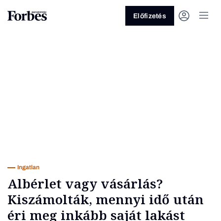
Előfizetés
Vagy fedezze fel a következő
témákat
Üzlet
Pénz
Zöld
Legyél jobb!
Ingatlan
Albérlet vagy vásárlás?
Kiszámolták, mennyi idő után
éri meg inkább saját lakást