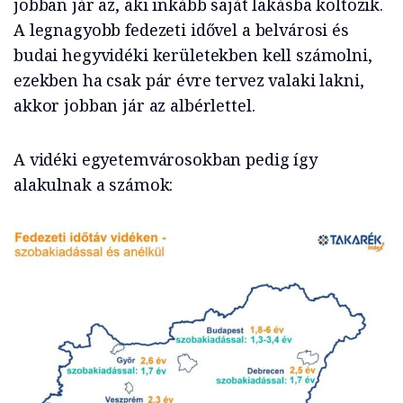
jobban jár az, aki inkább saját lakásba költözik.
A legnagyobb fedezeti idővel a belvárosi és
budai hegyvidéki kerületekben kell számolni,
ezekben ha csak pár évre tervez valaki lakni,
akkor jobban jár az albérlettel.
A vidéki egyetemvárosokban pedig így
alakulnak a számok: