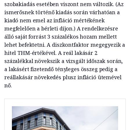
szobakiadás esetében viszont nem változik. (Az
ismerősnek történő kiadás során várhatóan a
kiadó nem emel az infláció mértékének
megfelelően a bérleti díjon.) A rendelkezésre
álló saját forrást 3 százalékos hozam mellett
lehet befektetni. A diszkontfaktor megegyezik a
hitel THM-értékével. A reál lakásár 2
százalékkal növekszik a vizsgált időszak során,
a lakásért fizetendő tényleges összeg pedig a
reállakásár növekedés plusz infláció ütemével
nő.