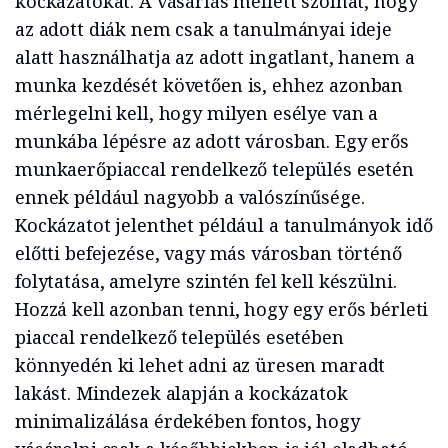
kockázatokat. A vásárlás mellett szólhat, hogy
az adott diák nem csak a tanulmányai ideje
alatt használhatja az adott ingatlant, hanem a
munka kezdését követően is, ehhez azonban
mérlegelni kell, hogy milyen esélye van a
munkába lépésre az adott városban. Egy erős
munkaerőpiaccal rendelkező település esetén
ennek például nagyobb a valószínűsége.
Kockázatot jelenthet például a tanulmányok idő
előtti befejezése, vagy más városban történő
folytatása, amelyre szintén fel kell készülni.
Hozzá kell azonban tenni, hogy egy erős bérleti
piaccal rendelkező település esetében
könnyedén ki lehet adni az üresen maradt
lakást. Mindezek alapján a kockázatok
minimalizálása érdekében fontos, hogy