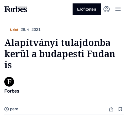
Előfizetés
28. 4. 2021
Üzlet
Alapítványi tulajdonba
kerül a budapesti Fudan
is
Vagy fedezze fel a következő
témákat
Forbes
Fotó: p
Üzlet
Pénz
Zöld
Legyél jobb!
perc