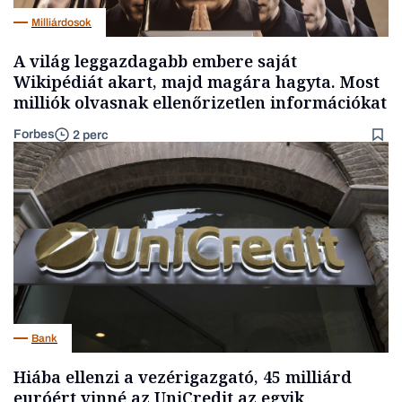
Milliárdosok
A világ leggazdagabb embere saját
Wikipédiát akart, majd magára hagyta. Most
milliók olvasnak ellenőrizetlen információkat
Forbes
2 perc
Bank
Hiába ellenzi a vezérigazgató, 45 milliárd
euróért vinné az UniCredit az egyik