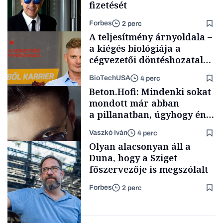
fizetését
Forbes
2 perc
A teljesítmény árnyoldala –
a kiégés biológiája a
cégvezetői döntéshozatal
mögött
BioTechUSA
4 perc
Politika
Beton.Hofi: Mindenki sokat
mondott már abban
a pillanatban, úgyhogy én
a legsarkosabb
Vaszkó Iván
4 perc
gondolataimat akartam
Content Lab HUB
Olyan alacsonyan áll a
kimondani
Duna, hogy a Sziget
főszervezője is megszólalt
Forbes
2 perc
Forbes-sztori