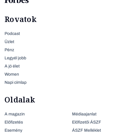
Rovatok
Podcast
Üzlet
Pénz
Legyél jobb
A jó élet
Women
Napi címlap
Oldalak
A magazin
Médiaajanlat
Előfizetés
Előfizetői ÁSZF
Esemény
ÁSZF Melléklet