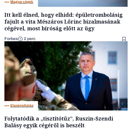
Magyar cégek
Itt kell élned, hogy elhidd: épületrombolásig
fajult a vita Mészáros Lőrinc bizalmasának
cégével, most bíróság előtt az ügy
Forbes
2 perc
Elszámoltatás
Folytatódik a „tisztítótűz”, Ruszin-Szendi
Balásy egyik cégéről is beszélt