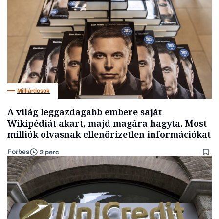
Milliárdosok
A világ leggazdagabb embere saját
Wikipédiát akart, majd magára hagyta. Most
milliók olvasnak ellenőrizetlen információkat
Forbes
2 perc