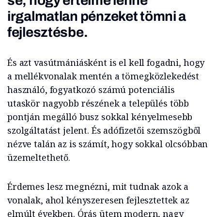
se, hogy értelme lenne
irgalmatlan pénzeket tömni a
fejlesztésbe.
És azt vasútmániásként is el kell fogadni, hogy
a mellékvonalak mentén a tömegközlekedést
használó, fogyatkozó számú potenciális
utaskör nagyobb részének a település több
pontján megálló busz sokkal kényelmesebb
szolgáltatást jelent. És adófizetői szemszögből
nézve talán az is számít, hogy sokkal olcsóbban
üzemeltethető.
Érdemes lesz megnézni, mit tudnak azok a
vonalak, ahol kényszeresen fejlesztettek az
elmúlt években. Órás ütem modern, nagy