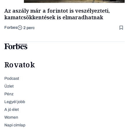
Az aszály már a forintot is veszélyezteti,
kamatcsökkentések is elmaradhatnak
Forbes
2 perc
Rovatok
Podcast
Üzlet
Pénz
Legyél jobb
A jó élet
Women
Napi címlap