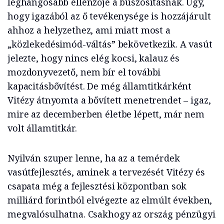
leghangosabb ellenzője a buszosításnak. Úgy,
hogy igazából az ő tevékenysége is hozzájárult
ahhoz a helyzethez, ami miatt most a
„közlekedésimód-váltás” bekövetkezik. A vasút
jelezte, hogy nincs elég kocsi, kalauz és
mozdonyvezető, nem bír el további
kapacitásbővítést. De még államtitkárként
Vitézy átnyomta a bővített menetrendet – igaz,
mire az decemberben életbe lépett, már nem
volt államtitkár.
Nyilván szuper lenne, ha az a temérdek
vasútfejlesztés, aminek a tervezését Vitézy és
csapata még a fejlesztési központban sok
milliárd forintból elvégezte az elmúlt években,
megvalósulhatna. Csakhogy az ország pénzügyi