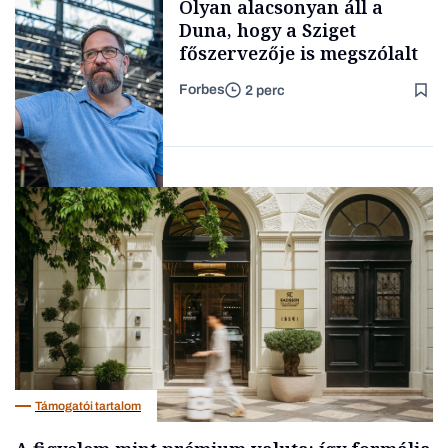
Olyan alacsonyan áll a
kimondani
Duna, hogy a Sziget
főszervezője is megszólalt
Forbes
2 perc
Forbes-sztori
Társadalom
Támogatói tartalom