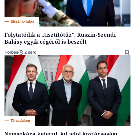
Elszámoltatás
Folytatódik a „tisztítótűz”, Ruszin-Szendi
Balásy egyik cégéről is beszélt
Forbes
2 perc
Társadalom
Nemsokára kiderül, kit jelöl köztársasági