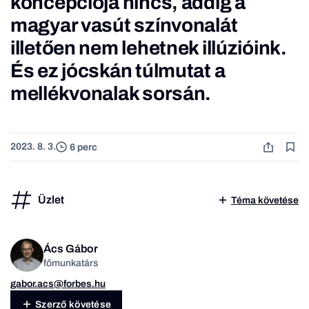
koncepciója nincs, addig a
magyar vasút színvonalát
illetően nem lehetnek illúzióink.
És ez jócskán túlmutat a
mellékvonalak sorsán.
2023. 8. 3.
6 perc
Üzlet
Téma követése
Ács Gábor
főmunkatárs
gabor.acs@forbes.hu
Szerző követése