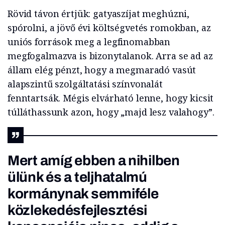
Rövid távon értjük: gatyaszíjat meghúzni,
spórolni, a jövő évi költségvetés romokban, az
uniós források meg a legfinomabban
megfogalmazva is bizonytalanok. Arra se ad az
állam elég pénzt, hogy a megmaradó vasút
alapszintű szolgáltatási színvonalát
fenntartsák. Mégis elvárható lenne, hogy kicsit
túlláthassunk azon, hogy „majd lesz valahogy”.
Mert amíg ebben a nihilben
ülünk és a teljhatalmú
kormánynak semmiféle
közlekedésfejlesztési