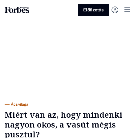
Előfizetés
Vagy fedezze fel a következő
témákat
Üzlet
Pénz
Zöld
Legyél jobb!
Ács világa
Miért van az, hogy mindenki
nagyon okos, a vasút mégis
pusztul?