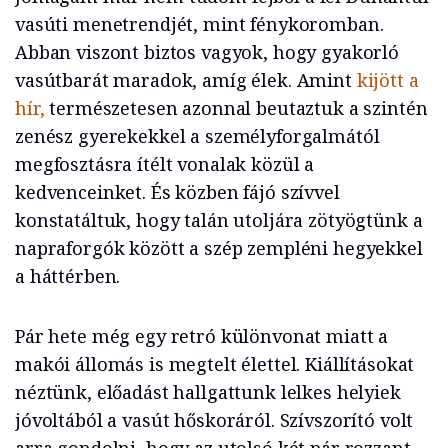
vasúti menetrendjét, mint fénykoromban.
Abban viszont biztos vagyok, hogy gyakorló
vasútbarát maradok, amíg élek. Amint
kijött a
hír,
természetesen azonnal beutaztuk a szintén
zenész gyerekekkel a személyforgalmától
megfosztásra ítélt vonalak közül a
kedvenceinket. És közben fájó szívvel
konstatáltuk, hogy talán utoljára zötyögtünk a
napraforgók között a szép zempléni hegyekkel
a háttérben.
Pár hete még egy retró különvonat miatt a
makói állomás is megtelt élettel. Kiállításokat
néztünk, előadást hallgattunk lelkes helyiek
jóvoltából a vasút hőskoráról. Szívszorító volt