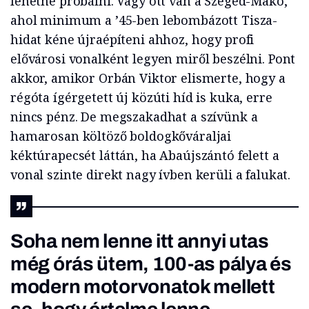
lehetne próbálni. Vagy ott van a Szeged-Makó,
ahol minimum a ’45-ben lebombázott Tisza-
hidat kéne újraépíteni ahhoz, hogy profi
elővárosi vonalként legyen miről beszélni. Pont
akkor, amikor Orbán Viktor elismerte, hogy a
régóta ígérgetett új közúti híd is kuka, erre
nincs pénz. De megszakadhat a szívünk a
hamarosan költöző boldogkőváraljai
kéktúrapecsét láttán, ha Abaújszántó felett a
vonal szinte direkt nagy ívben kerüli a falukat.
Soha nem lenne itt annyi utas
még órás ütem, 100-as pálya és
modern motorvonatok mellett