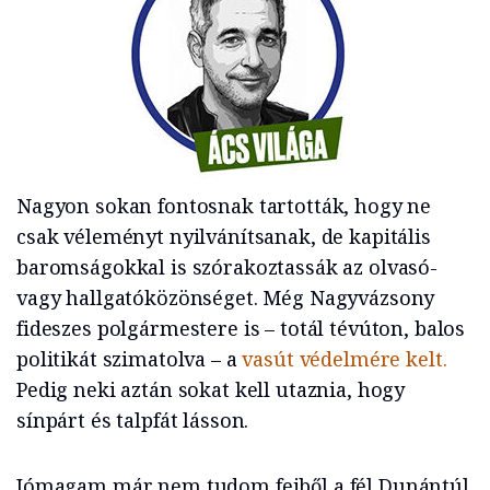
Nagyon sokan fontosnak tartották, hogy ne
csak véleményt nyilvánítsanak, de kapitális
baromságokkal is szórakoztassák az olvasó-
vagy hallgatóközönséget. Még Nagyvázsony
fideszes polgármestere is – totál tévúton, balos
politikát szimatolva – a
vasút védelmére kelt.
Pedig neki aztán sokat kell utaznia, hogy
sínpárt és talpfát lásson.
Jómagam már nem tudom fejből a fél Dunántúl