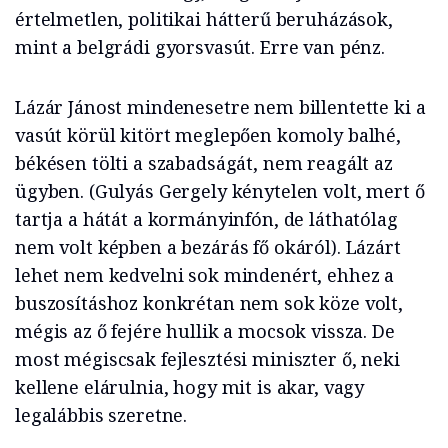
értelmetlen, politikai hátterű beruházások,
mint a belgrádi gyorsvasút. Erre van pénz.
Lázár Jánost mindenesetre nem billentette ki a
vasút körül kitört meglepően komoly balhé,
békésen tölti a szabadságát, nem reagált az
ügyben. (Gulyás Gergely kénytelen volt, mert ő
tartja a hátát a kormányinfón, de láthatólag
nem volt képben a bezárás fő okáról). Lázárt
lehet nem kedvelni sok mindenért, ehhez a
buszosításhoz konkrétan nem sok köze volt,
mégis az ő fejére hullik a mocsok vissza. De
most mégiscsak fejlesztési miniszter ő, neki
kellene elárulnia, hogy mit is akar, vagy
legalábbis szeretne.