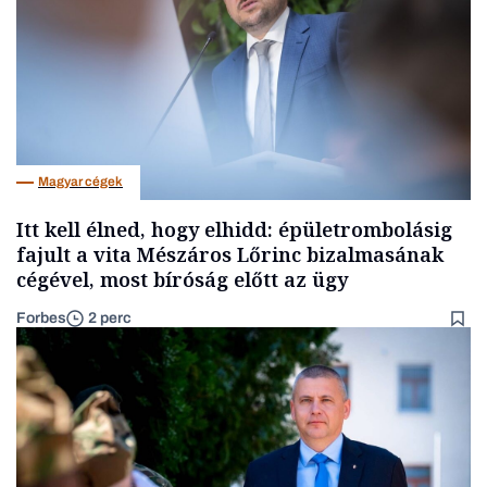
Magyar cégek
Itt kell élned, hogy elhidd: épületrombolásig
fajult a vita Mészáros Lőrinc bizalmasának
cégével, most bíróság előtt az ügy
Forbes
2 perc