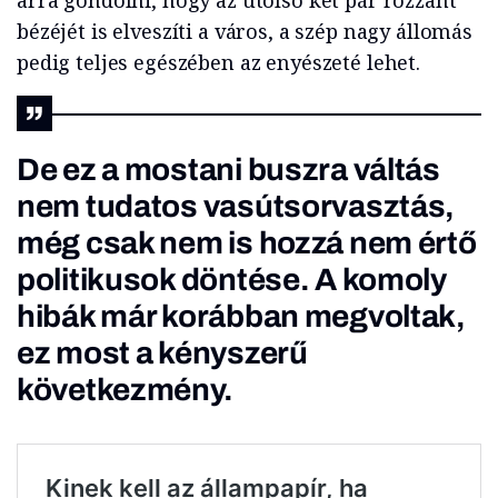
arra gondolni, hogy az utolsó két pár rozzant
bézéjét is elveszíti a város, a szép nagy állomás
pedig teljes egészében az enyészeté lehet.
De ez a mostani buszra váltás
nem tudatos vasútsorvasztás,
még csak nem is hozzá nem értő
politikusok döntése. A komoly
hibák már korábban megvoltak,
ez most a kényszerű
következmény.