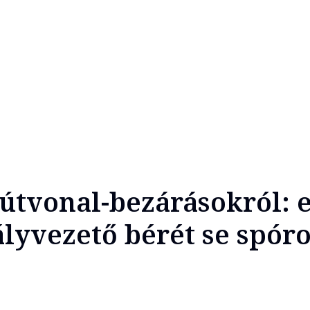
sútvonal-bezárásokról: 
lyvezető bérét se spóro