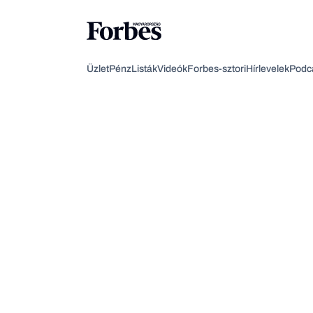
Üzlet
Pénz
Listák
Videók
Forbes-sztori
Hírlevelek
Podc