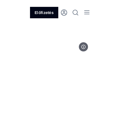
Előfizetés
MTI/EPA/Martin Divisek