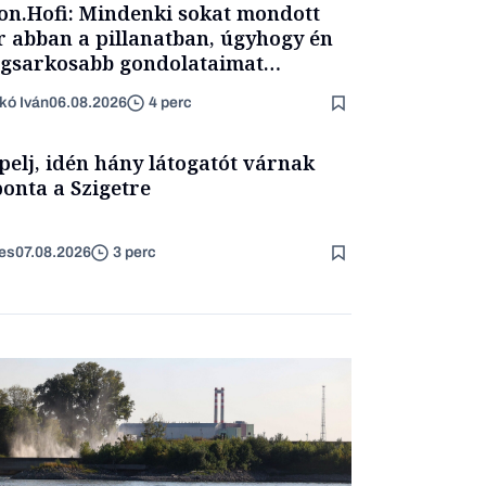
on.Hofi: Mindenki sokat mondott
 abban a pillanatban, úgyhogy én
egsarkosabb gondolataimat
rtam kimondani
kó Iván
06.08.2026
4 perc
pelj, idén hány látogatót várnak
onta a Szigetre
es
07.08.2026
3 perc