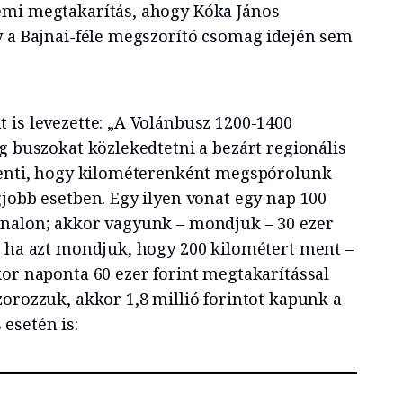
emi megtakarítás, ahogy Kóka János
y a Bajnai-féle megszorító csomag idején sem
 is levezette: „A Volánbusz 1200-1400
g buszokat közlekedtetni a bezárt regionális
elenti, hogy kilométerenként megspórolunk
gjobb esetben. Egy ilyen vonat egy nap 100
onalon; akkor vagyunk – mondjuk – 30 ezer
e ha azt mondjuk, hogy 200 kilométert ment –
kor naponta 60 ezer forint megtakarítással
orozzuk, akkor 1,8 millió forintot kapunk a
esetén is: