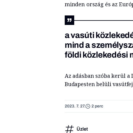
minden ország és az Európ
a vasúti közleked
mind a személysz
földi közlekedési
Az adásban szóba kerül a D
Budapesten belüli vasútfej
2023. 7. 27.
2 perc
Üzlet