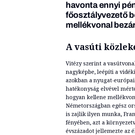
havonta ennyi pén
főosztályvezető b
mellékvonal bezá
A vasúti közle
Vitézy szerint a vasútvonal
nagyképbe, leépíti a vidék
azokban a nyugat-európai 
hatékonyság elvével mérté
hogyan kellene mellékvon
Németországban egész ors
is zajlik ilyen munka, Fra
fényében, azt a környezetv
évszázadot jellemezte az é