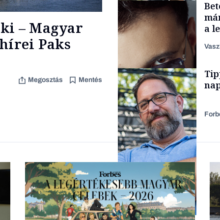
Bet
Elszámoltatás
már
ki – Magyar
a l
aka
hírei Paks
Vasz
TÁMOGATÓI
Tip
TARTALOM
Megosztás
Mentés
nap
Forb
Forbes-sztori
Kultúra