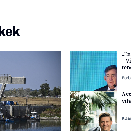
kek
„En
– V
ten
kor
Forb
Asz
vih
K&a