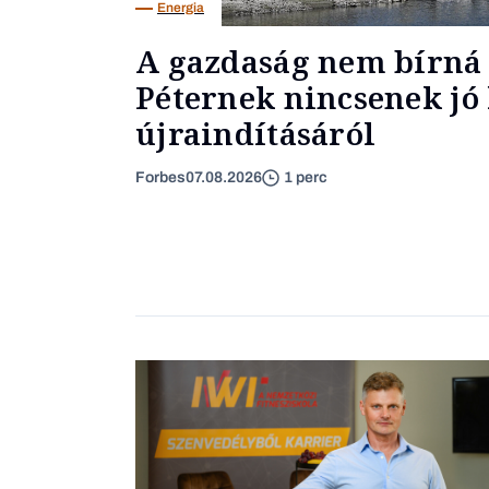
Energia
A gazdaság nem bírná 
Péternek nincsenek jó 
újraindításáról
Forbes
07.08.2026
1 perc