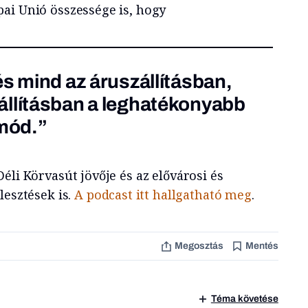
ai Unió összessége is, hogy
és mind az áruszállításban,
állításban a leghatékonyabb
 mód.”
éli Körvasút jövője és az elővárosi és
lesztések is.
A podcast itt hallgatható meg
.
Megosztás
Mentés
Téma követése