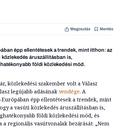
Megosztás
Mentés
ában épp ellentétesek a trendek, mint itthon: az
 közlekedés áruszállításban is,
ghatékonyabb földi közlekedési mód.
kár, közlekedési szakember volt a Válasz
Válasz legújabb adásának
vendége
. A
-Európában épp ellentétesek a trendek, mint
hogy a vasúti közlekedés áruszállításban is,
leghatékonyabb földi közlekedési mód, és
ja a regionális vasútvonalak bezárását. „Nem