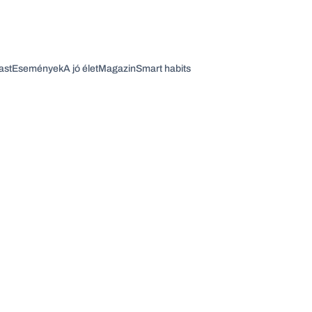
ast
Események
A jó élet
Magazin
Smart habits
Vagy fedezze fel a következő témákat
Üzlet
Pénz
Zöld
Legyél jobb!