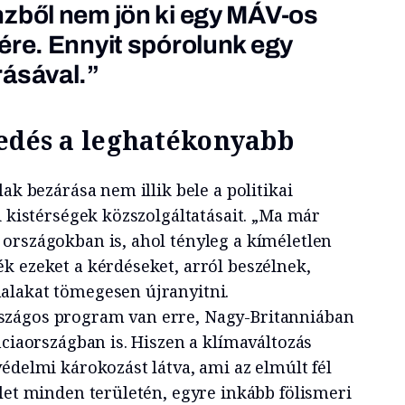
zből nem jön ki egy MÁV-os
ére. Ennyit spórolunk egy
rásával.”
kedés a leghatékonyabb
ak bezárása nem illik bele a politikai
i kistérségek közszolgáltatásait. „Ma már
országokban is, ahol tényleg a kíméletlen
k ezeket a kérdéseket, arról beszélnek,
alakat tömegesen újranyitni.
zágos program van erre, Nagy-Britanniában
nciaországban is. Hiszen a klímaváltozás
édelmi károkozást látva, ami az elmúlt fél
let minden területén, egyre inkább fölismeri