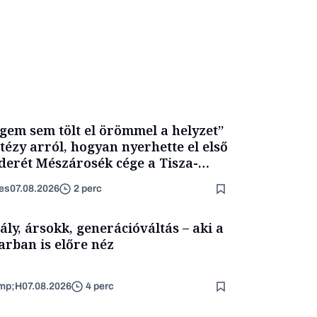
gem sem tölt el örömmel a helyzet”
itézy arról, hogyan nyerhette el első
derét Mészárosék cége a Tisza-
mány alatt
es
07.08.2026
2 perc
ály, ársokk, generációváltás – aki a
arban is előre néz
mp;H
07.08.2026
4 perc