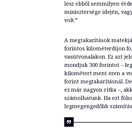
lesz ebből semmilyen érd
minisztersége idején, vag
volt.”
A megtakarítások matekját
forintos kilométerdíjon fo
vasútvonalakon. Ez azt j
mondjuk 300 forintot – le
kilométert ment ezen a v
forint megtakarításnál. D
ez már nagyon ritka –, ak
számolhatunk. Ha ezt fölsz
legmegengedőbb számítás 