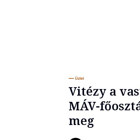
Üzlet
Vitézy a va
MÁV-főosztá
meg