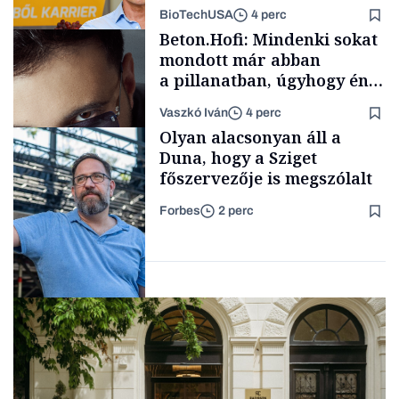
mögött
BioTechUSA
4 perc
Politika
Beton.Hofi: Mindenki sokat
mondott már abban
a pillanatban, úgyhogy én
a legsarkosabb
Vaszkó Iván
4 perc
gondolataimat akartam
Content Lab HUB
Olyan alacsonyan áll a
kimondani
Duna, hogy a Sziget
főszervezője is megszólalt
Forbes
2 perc
Forbes-sztori
Társadalom