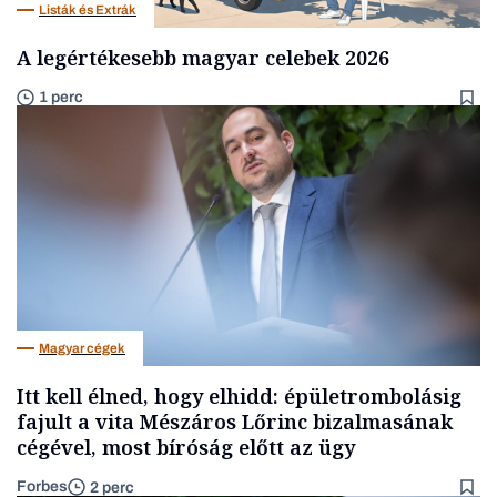
Listák és Extrák
A legértékesebb magyar celebek 2026
1 perc
Magyar cégek
Itt kell élned, hogy elhidd: épületrombolásig
fajult a vita Mészáros Lőrinc bizalmasának
cégével, most bíróság előtt az ügy
Forbes
2 perc