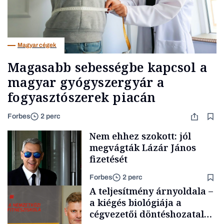
Magyar cégek
Magasabb sebességbe kapcsol a
magyar gyógyszergyár a
fogyasztószerek piacán
Forbes
2 perc
Nem ehhez szokott: jól
megvágták Lázár János
fizetését
Forbes
2 perc
A teljesítmény árnyoldala –
a kiégés biológiája a
cégvezetői döntéshozatal