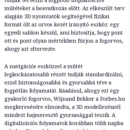
tudják tervezni a fogpótló implantációs
műtéteket a beavatkozás előtt. Az elkészült terv
alapján 3D nyomtatók segítségével fizikai
formát ölt az orvos kezét irányító eszköz: egy
egyedi sablon készül, ami biztosítja, hogy pont
ott és pont olyan mértékben fúrjon a fogorvos,
ahogy azt eltervezte.
A navigációs eszközzel a műtét
legkockázatosabb részét tudják standardizálni,
ezzel biztonságosabbá és gyorsabbá téve a
fogpótlás folyamatát. Ráadásul, ahogy ezt egy
gyakorló fogorvos, Wijnand Bekker a Forbes.hu
megkeresésére elmondta, a 3D modellezésnél
mindezt hajmeresztő gyorsasággal teszik. A
digitalizációs folyamatok korábban több napba