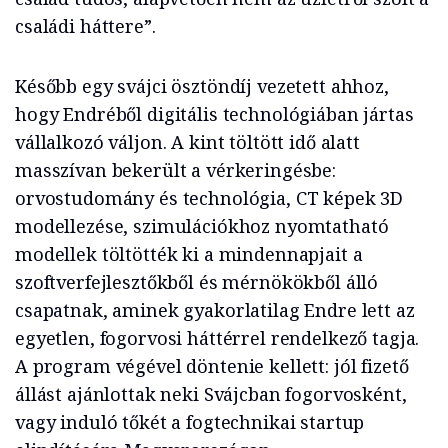
családi háttere”.
Később egy svájci ösztöndíj vezetett ahhoz,
hogy Endréből digitális technológiában jártas
vállalkozó váljon. A kint töltött idő alatt
masszívan bekerült a vérkeringésbe:
orvostudomány és technológia, CT képek 3D
modellezése, szimulációkhoz nyomtatható
modellek töltötték ki a mindennapjait a
szoftverfejlesztőkből és mérnökökből álló
csapatnak, aminek gyakorlatilag Endre lett az
egyetlen, fogorvosi háttérrel rendelkező tagja.
A program végével döntenie kellett: jól fizető
állást ajánlottak neki Svájcban fogorvosként,
vagy induló tőkét a fogtechnikai startup