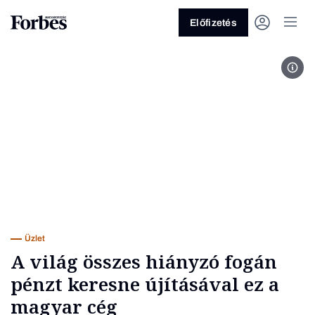
Előfizetés
Varg
Vagy fedezze fel a következő
témákat
Üzlet
Pénz
Zöld
Legyél jobb!
Üzlet
A világ összes hiányzó fogán
pénzt keresne újításával ez a
magyar cég