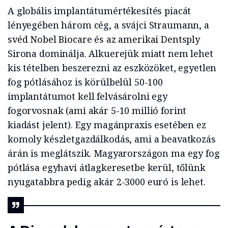
A globális implantátumértékesítés piacát
lényegében három cég, a svájci Straumann, a
svéd Nobel Biocare és az amerikai Dentsply
Sirona dominálja. Alkuerejük miatt nem lehet
kis tételben beszerezni az eszközöket, egyetlen
fog pótlásához is körülbelül 50-100
implantátumot kell felvásárolni egy
fogorvosnak (ami akár 5-10 millió forint
kiadást jelent). Egy magánpraxis esetében ez
komoly készletgazdálkodás, ami a beavatkozás
árán is meglátszik. Magyarországon ma egy fog
pótlása egyhavi átlagkeresetbe kerül, tőlünk
nyugatabbra pedig akár 2-3000 euró is lehet.