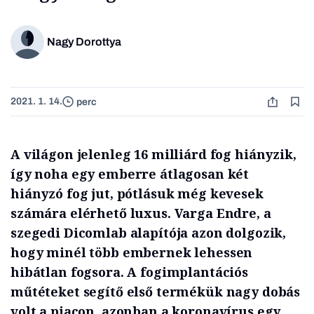
Nagy Dorottya
2021. 1. 14.
perc
A világon jelenleg 16 milliárd fog hiányzik,
így noha egy emberre átlagosan két
hiányzó fog jut, pótlásuk még kevesek
számára elérhető luxus. Varga Endre, a
szegedi Dicomlab alapítója azon dolgozik,
hogy minél több embernek lehessen
hibátlan fogsora. A fogimplantációs
műtéteket segítő első termékük nagy dobás
volt a piacon, azonban a koronavírus egy