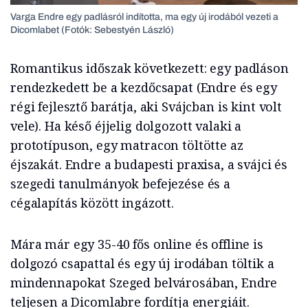
Varga Endre egy padlásról indította, ma egy új irodából vezeti a
Dicomlabet (Fotók: Sebestyén László)
Romantikus időszak következett: egy padláson
rendezkedett be a kezdőcsapat (Endre és egy
régi fejlesztő barátja, aki Svájcban is kint volt
vele). Ha késő éjjelig dolgozott valaki a
prototípuson, egy matracon töltötte az
éjszakát. Endre a budapesti praxisa, a svájci és
szegedi tanulmányok befejezése és a
cégalapítás között ingázott.
Mára már egy 35-40 fős online és offline is
dolgozó csapattal és egy új irodában töltik a
mindennapokat Szeged belvárosában, Endre
teljesen a Dicomlabre fordítja energiáit.