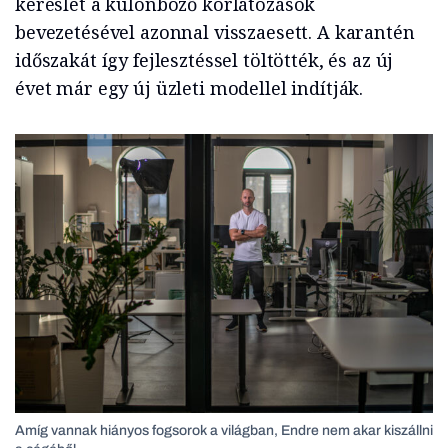
kereslet a különböző korlátozások
bevezetésével azonnal visszaesett. A karantén
időszakát így fejlesztéssel töltötték, és az új
évet már egy új üzleti modellel indítják.
Amíg vannak hiányos fogsorok a világban, Endre nem akar kiszállni