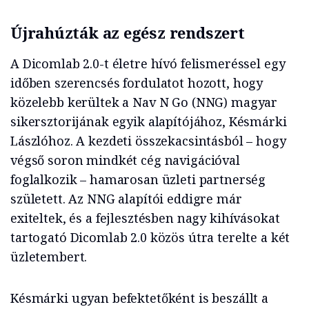
Újrahúzták az egész rendszert
A Dicomlab 2.0-t életre hívó felismeréssel egy
időben szerencsés fordulatot hozott, hogy
közelebb kerültek a Nav N Go (NNG) magyar
sikersztorijának egyik alapítójához, Késmárki
Lászlóhoz. A kezdeti összekacsintásból – hogy
végső soron mindkét cég navigációval
foglalkozik – hamarosan üzleti partnerség
született. Az NNG alapítói eddigre már
exiteltek, és a fejlesztésben nagy kihívásokat
tartogató Dicomlab 2.0 közös útra terelte a két
üzletembert.
Késmárki ugyan befektetőként is beszállt a