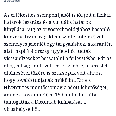
a cégéből
Az értékesítés szempontjából is jól jött a fizikai
határok lezárása és a virtuális határok
kinyílása. Míg az orvostechnológiához hasonló
konzervatív iparágakban szinte kötelező volt a
személyes jelenlét egy tárgyaláshoz, a karantén
alatt napi 3-4 ország ügyfeleitől tudtak
visszajelzéseket becsatolni a fejlesztésbe. Bár az
elfoglaltság adott volt erre az időre, a kereslet
eltűnésével tőkére is szükségük volt ahhoz,
hogy tovább tudjanak működni. Erre a
Hiventures mentőcsomagja adott lehetőséget,
aminek köszönhetően 150 millió forinttal
támogatták a Dicomlab kilábalását a
vírushelyzetből.