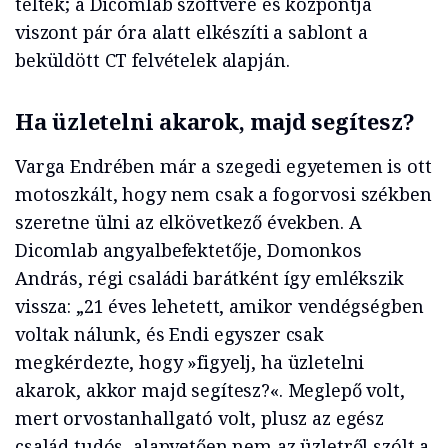
teltek; a Dicomlab szoftvere és központja
viszont pár óra alatt elkészíti a sablont a
beküldött CT felvételek alapján.
Ha üzletelni akarok, majd segítesz?
Varga Endrében már a szegedi egyetemen is ott
motoszkált, hogy nem csak a fogorvosi székben
szeretne ülni az elkövetkező években. A
Dicomlab angyalbefektetője, Domonkos
András, régi családi barátként így emlékszik
vissza: „21 éves lehetett, amikor vendégségben
voltak nálunk, és Endi egyszer csak
megkérdezte, hogy »figyelj, ha üzletelni
akarok, akkor majd segítesz?«. Meglepő volt,
mert orvostanhallgató volt, plusz az egész
család tudós, alapvetően nem az üzletről szólt a