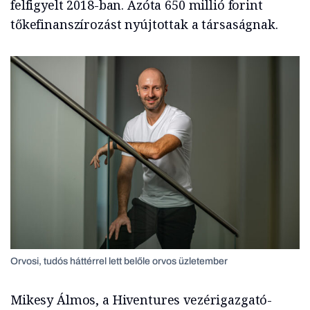
felfigyelt 2018-ban. Azóta 650 millió forint
tőkefinanszírozást nyújtottak a társaságnak.
Orvosi, tudós háttérrel lett belőle orvos üzletember
Mikesy Álmos, a Hiventures vezérigazgató-