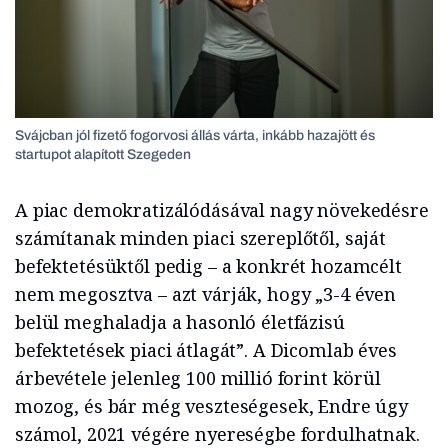
Svájcban jól fizető fogorvosi állás várta, inkább hazajött és
startupot alapított Szegeden
A piac demokratizálódásával nagy növekedésre
számítanak minden piaci szereplőtől, saját
befektetésüktől pedig – a konkrét hozamcélt
nem megosztva – azt várják, hogy „3-4 éven
belül meghaladja a hasonló életfázisú
befektetések piaci átlagát”. A Dicomlab éves
árbevétele jelenleg 100 millió forint körül
mozog, és bár még veszteségesek, Endre úgy
számol, 2021 végére nyereségbe fordulhatnak.