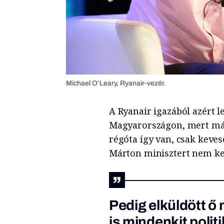
Michael O’Leary, Ryanair-vezér.
A Ryanair igazából azért l
Magyarországon, mert más
régóta így van, csak keve
Márton minisztert nem kez
Pedig elküldött ő
is mindenkit poli