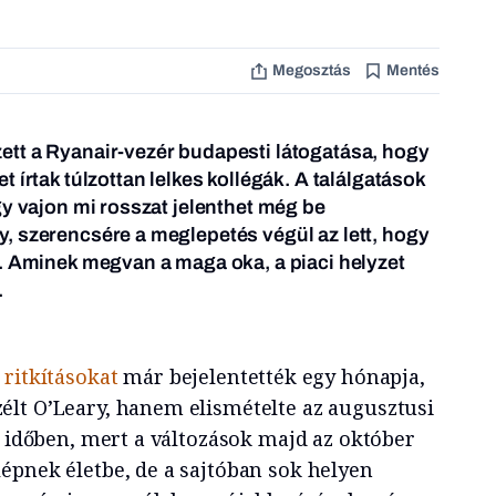
Megosztás
Mentés
tt a Ryanair-vezér budapesti látogatása, hogy
 írtak túlzottan lelkes kollégák. A találgatások
gy vajon mi rosszat jelenthet még be
, szerencsére a meglepetés végül az lett, hogy
. Aminek megvan a maga oka, a piaci helyzet
.
 ritkításokat
már bejelentették egy hónapja,
lt O’Leary, hanem elismételte az augusztusi
ő időben, mert a változások majd az október
épnek életbe, de a sajtóban sok helyen