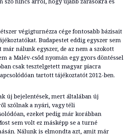
n szó nincs arról, hogy újabb zárásokra és
kétszer végigturnézza cége fontosabb bázisait
tájékoztatókat. Budapestet eddig egyszer sem
árt már nálunk egyszer, de az nem a szokott
nem a Malév-csőd nyomán egy gyors döntéssel
bban csak tesztelgetett magyar piacra
apcsolódóan tartott tájékoztatót 2012-ben.
k új bejelentések, mert általában új
ől szólnak a nyári, vagy téli
olódóan, ezeket pedig már korábban
ost sem volt ez másképp se a turné
omásán. Nálunk is elmondta azt, amit már