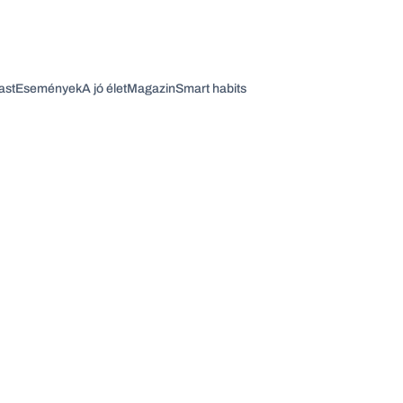
ast
Események
A jó élet
Magazin
Smart habits
Vagy fedezze fel a következő témákat
Üzlet
Pénz
Zöld
Legyél jobb!