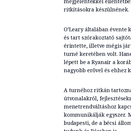
megjelentekkel ellentétbe
ritkításokra készülnének.
O’Leary általában évente 
és tart szórakoztató sajtó
érintette, illetve mégis j
turné keretében volt. Ha
lépett be a Ryanair a korá
nagyobb erővel és ehhez k
A turnéhoz ritkán tartozna
útvonalakról, fejlesztésekr
menetrendváltáshoz kapcs
kommunikálják egyszer. M
budapesti, de a bécsi áll
tudunk és Bécsben is.