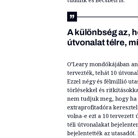
A különbség az, h
útvonalat télre, 
O’Leary mondókájában ann
tervezték, tehát 10 útvonal
Ezzel négy és félmillió uta
törlésekkel és ritkításokk
nem tudjuk meg, hogy ha 
extraprofitadóra kereszte
volna-e ezt a 10 tervezett 
téli útvonalakat bejelent
bejelentették az utasadót.