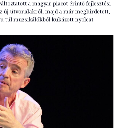
áltoztatott a magyar piacot érintő fejlesztési
 az új útvonalakról, majd a már meghirdetett,
em túl muzsikálókból kukázott nyolcat.