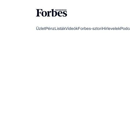
Üzlet
Pénz
Listák
Videók
Forbes-sztori
Hírlevelek
Podc