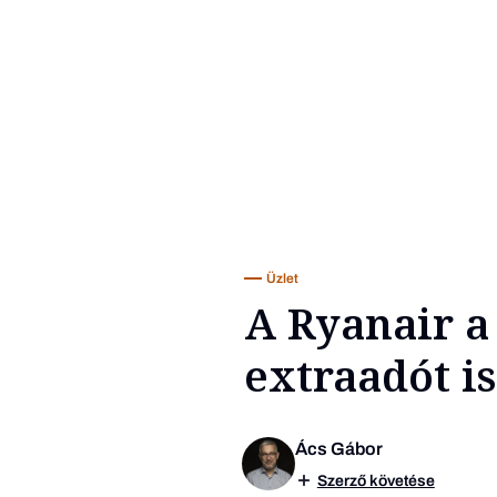
Üzlet
A Ryanair 
extraadót i
Ács Gábor
Szerző követése