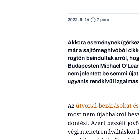
2022. 9. 14.
7 perc
Akkora eseménynek ígérkeze
már a sajtómeghívóból cikket
rögtön beindultak arról, ho
Budapesten Michael O’Leary
nem jelentett be semmi újat
ugyanis rendkívül izgalmas
Az
útvonal-bezárásokat és
most nem újabbakról beszé
döntést. Azért beszélt jöv
végi menetrendváltáskor l