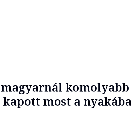
a magyarnál komolyabb
s kapott most a nyakáb