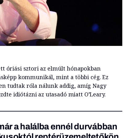
ett óriási sztori az elmúlt hónapokban
képp kommunikál, mint a többi cég. Ez
sen tudtak róla nálunk addig, amíg Nagy
dte idiótázni az utasadó miatt O’Leary.
 már a halálba ennél durvábban
tikusoktól reptérüzemeltetőkön