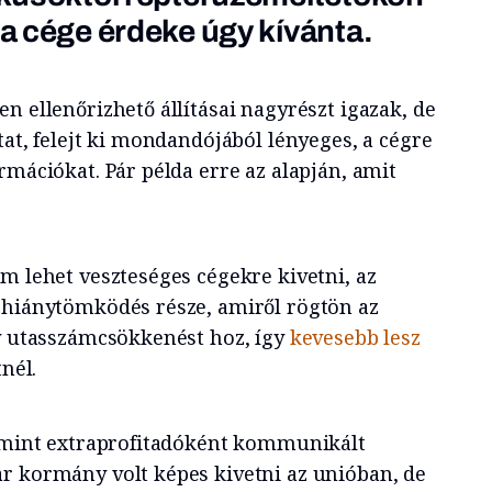
a a cége érdeke úgy kívánta.
n ellenőrizhető állításai nagyrészt igazak, de
tat, felejt ki mondandójából lényeges, a cégre
rmációkat. Pár példa erre az alapján, amit
m lehet veszteséges cégekre kivetni, az
 hiánytömködés része, amiről rögtön az
gy utasszámcsökkenést hoz, így
kevesebb lesz
nél.
ármint extraprofitadóként kommunikált
r kormány volt képes kivetni az unióban, de