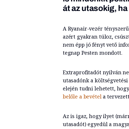
át az utasokig, h
A Ryanair-vezér tényszerűe
azért gyakran túloz, csúsz
nem épp jó fényt vető info
tegnap Pesten mondott.
Extraprofitadót nyilván ne
utasadónk a költségvetési
elején tudni lehetett, ho
belőle a bevétel
a tervezett
Az is igaz, hogy ilyet (m
utasadót) egyedül a magya