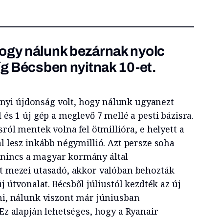
ogy nálunk bezárnak nyolc
míg Bécsben nyitnak 10-et.
yi újdonság volt, hogy nálunk ugyanezt
 és 1 új gép a meglevő 7 mellé a pesti bázisra.
sról mentek volna fel ötmillióra, e helyett a
al lesz inkább négymillió. Azt persze soha
nincs a magyar kormány által
lt mezei utasadó, akkor valóban behozták
új útvonalat. Bécsből júliustól kezdték az új
eni, nálunk viszont már júniusban
 Ez alapján lehetséges, hogy a Ryanair