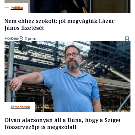
Politika
Nem ehhez szokott: jól megvágták Lázár
János fizetését
Forbes
2 perc
Társadalom
Olyan alacsonyan áll a Duna, hogy a Sziget
főszervezője is megszólalt