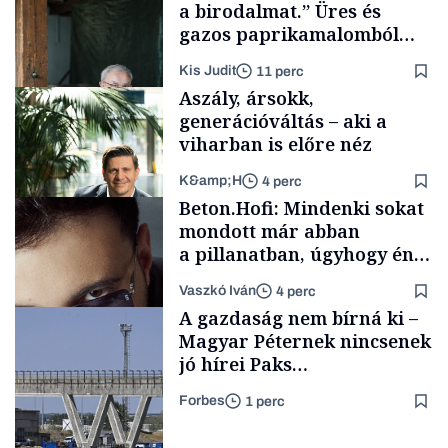
a birodalmat.” Üres és
gazos paprikamalomból
lett az igazi családi
Kis Judit
11 perc
fűszersztori
Aszály, ársokk,
generációváltás – aki a
viharban is előre néz
K&amp;H
4 perc
Családi
Beton.Hofi: Mindenki sokat
vállalkozások
mondott már abban
a pillanatban, úgyhogy én
a legsarkosabb
Vaszkó Iván
4 perc
gondolataimat akartam
TÁMOGATÓI
A gazdaság nem bírná ki –
TARTALOM
kimondani
Magyar Péternek nincsenek
jó hírei Paks
újraindításáról
Forbes
1 perc
Forbes-sztori