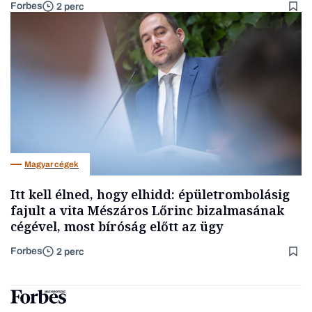
Forbes
2 perc
Magyar cégek
Itt kell élned, hogy elhidd: épületrombolásig
fajult a vita Mészáros Lőrinc bizalmasának
cégével, most bíróság előtt az ügy
Forbes
2 perc