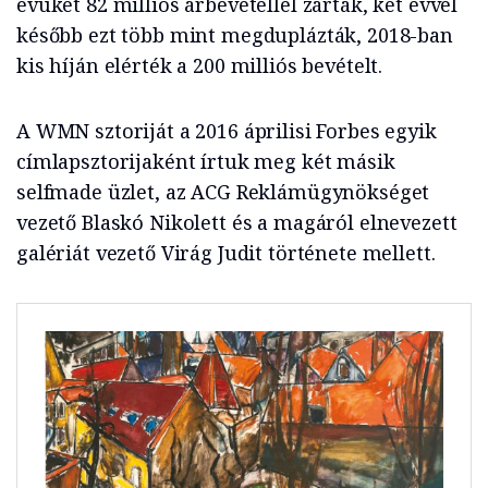
évüket 82 milliós árbevétellel zárták, két évvel
később ezt több mint megduplázták, 2018-ban
kis híján elérték a 200 milliós bevételt.
A WMN sztoriját a 2016 áprilisi Forbes egyik
címlapsztorijaként írtuk meg két másik
selfmade üzlet, az ACG Reklámügynökséget
vezető Blaskó Nikolett és a magáról elnevezett
galériát vezető Virág Judit története mellett.