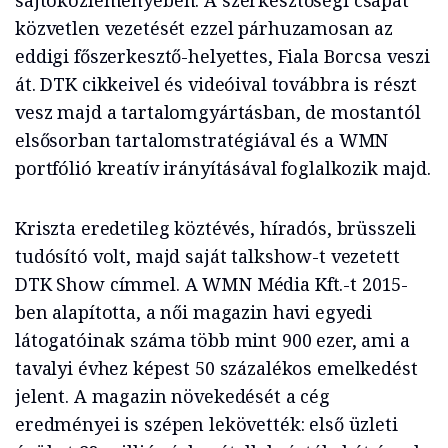
sajtóközleményében. A szerkesztőségi csapat
közvetlen vezetését ezzel párhuzamosan az
eddigi főszerkesztő-helyettes, Fiala Borcsa veszi
át. DTK cikkeivel és videóival továbbra is részt
vesz majd a tartalomgyártásban, de mostantól
elsősorban tartalomstratégiával és a WMN
portfólió kreatív irányításával foglalkozik majd.
Kriszta eredetileg köztévés, híradós, brüsszeli
tudósító volt, majd saját talkshow-t vezetett
DTK Show címmel. A WMN Média Kft.-t 2015-
ben alapította, a női magazin havi egyedi
látogatóinak száma több mint 900 ezer, ami a
tavalyi évhez képest 50 százalékos emelkedést
jelent. A magazin növekedését a cég
eredményei is szépen lekövették: első üzleti