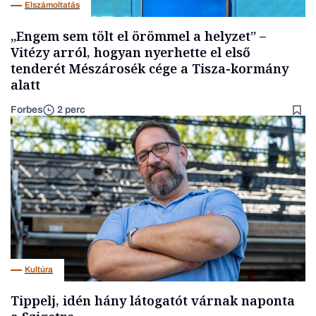
Elszámoltatás
„Engem sem tölt el örömmel a helyzet” –
Vitézy arról, hogyan nyerhette el első
tenderét Mészárosék cége a Tisza-kormány
alatt
Forbes
2 perc
Kultúra
Tippelj, idén hány látogatót várnak naponta