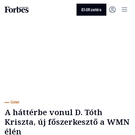
Előfizetés
Vagy fedezze fel a következő
témákat
Üzlet
Pénz
Zöld
Legyél jobb!
Üzlet
A háttérbe vonul D. Tóth
Kriszta, új főszerkesztő a WMN
élén