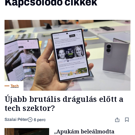
Kapcsolódó cikkek
Tech
Újabb brutális drágulás előtt a
tech szektor?
Szalai Péter
6 perc
„Apukám beleálmodta