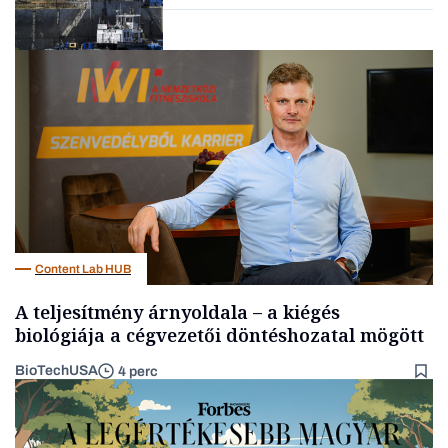
Energia
Content Lab HUB
A teljesítmény árnyoldala – a kiégés
biológiája a cégvezetői döntéshozatal mögött
BioTechUSA
4 perc