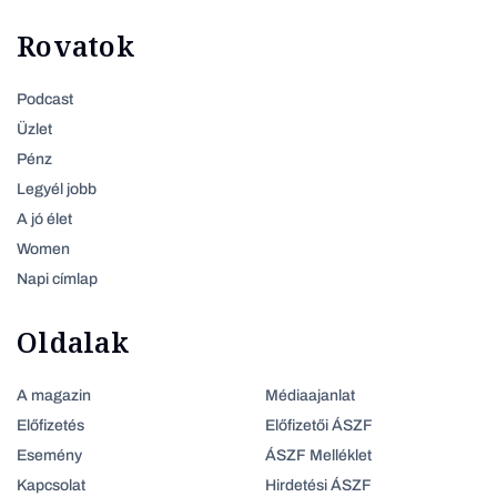
Rovatok
Podcast
Üzlet
Pénz
Legyél jobb
A jó élet
Women
Napi címlap
Oldalak
A magazin
Médiaajanlat
Előfizetés
Előfizetői ÁSZF
Esemény
ÁSZF Melléklet
Kapcsolat
Hirdetési ÁSZF