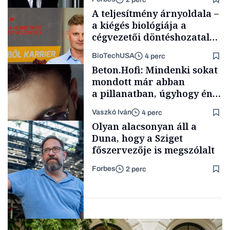
A teljesítmény árnyoldala –
a kiégés biológiája a
cégvezetői döntéshozatal
mögött
BioTechUSA
4 perc
Politika
Beton.Hofi: Mindenki sokat
mondott már abban
a pillanatban, úgyhogy én
a legsarkosabb
Vaszkó Iván
4 perc
gondolataimat akartam
Content Lab HUB
Olyan alacsonyan áll a
kimondani
Duna, hogy a Sziget
főszervezője is megszólalt
Forbes
2 perc
Forbes-sztori