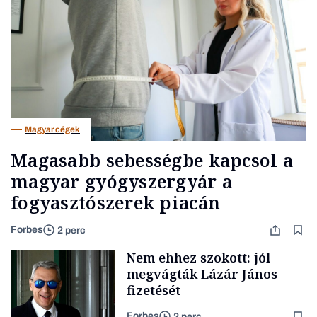
Magyar cégek
Magasabb sebességbe kapcsol a
magyar gyógyszergyár a
fogyasztószerek piacán
Forbes
2 perc
Nem ehhez szokott: jól
megvágták Lázár János
fizetését
Forbes
2 perc