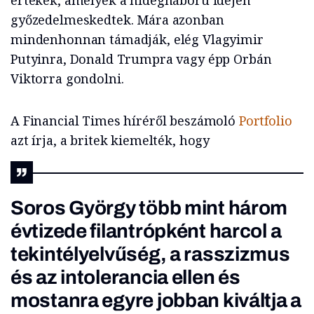
értékek, amelyek a hidegháború idején
győzedelmeskedtek. Mára azonban
mindenhonnan támadják, elég Vlagyimir
Putyinra, Donald Trumpra vagy épp Orbán
Viktorra gondolni.
A Financial Times híréről beszámoló
Portfolio
azt írja, a britek kiemelték, hogy
Soros György több mint három
évtizede filantrópként harcol a
tekintélyelvűség, a rasszizmus
és az intolerancia ellen és
mostanra egyre jobban kiváltja a