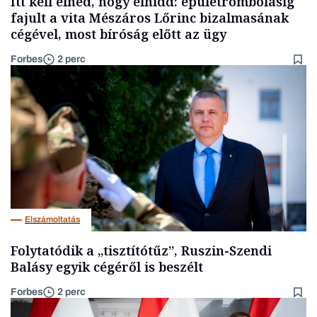
Itt kell élned, hogy elhidd: épületrombolásig
fajult a vita Mészáros Lőrinc bizalmasának
cégével, most bíróság előtt az ügy
Forbes
2 perc
Elszámoltatás
Folytatódik a „tisztítótűz”, Ruszin-Szendi
Balásy egyik cégéről is beszélt
Forbes
2 perc