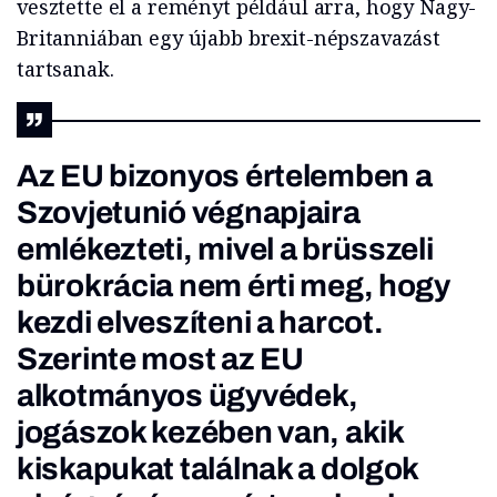
vesztette el a reményt például arra, hogy Nagy-
Britanniában egy újabb brexit-népszavazást
tartsanak.
Az EU bizonyos értelemben a
Szovjetunió végnapjaira
emlékezteti, mivel a brüsszeli
bürokrácia nem érti meg, hogy
kezdi elveszíteni a harcot.
Szerinte most az EU
alkotmányos ügyvédek,
jogászok kezében van, akik
kiskapukat találnak a dolgok