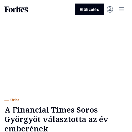
Előfizetés
Vagy fedezze fel a következő
témákat
Üzlet
Pénz
Zöld
Legyél jobb!
Üzlet
A Financial Times Soros
Györgyöt választotta az év
emberének