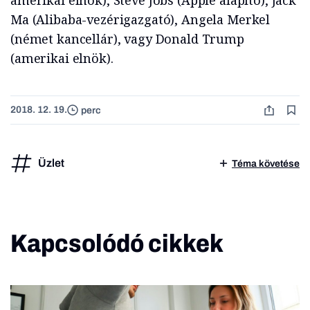
amerikai elnök), Steve Jobs (Apple alapító), Jack
Ma (Alibaba-vezérigazgató), Angela Merkel
(német kancellár), vagy Donald Trump
(amerikai elnök).
2018. 12. 19.
perc
Üzlet
Téma követése
Kapcsolódó cikkek