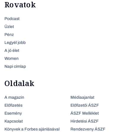
Rovatok
Podcast
Üzlet
Pénz
Legyél jobb
A jó élet
Women
Napi címlap
Oldalak
A magazin
Médiaajanlat
Előfizetés
Előfizetői ÁSZF
Esemény
ÁSZF Melléklet
Kapcsolat
Hirdetési ÁSZF
Könyvek a Forbes ajánlásával
Rendezveny ÁSZF