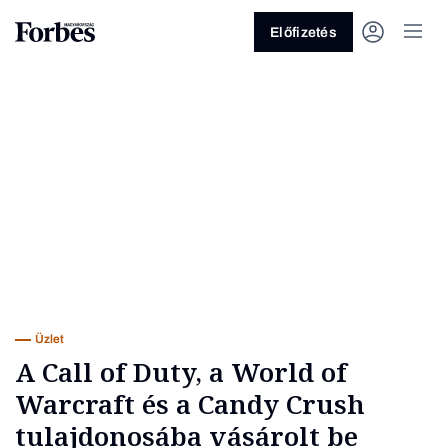
Előfizetés
Vagy fedezze fel a következő
témákat
Üzlet
Pénz
Zöld
Legyél jobb!
Üzlet
A Call of Duty, a World of
Warcraft és a Candy Crush
tulajdonosába vásárolt be