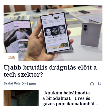
Tech
Újabb brutális drágulás előtt a
tech szektor?
Szalai Péter
6 perc
„Apukám beleálmodta
a birodalmat.” Üres és
gazos paprikamalomból