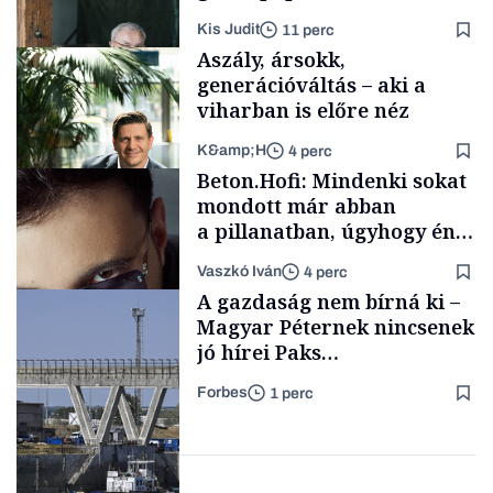
lett az igazi családi
Kis Judit
11 perc
fűszersztori
Aszály, ársokk,
generációváltás – aki a
viharban is előre néz
K&amp;H
4 perc
Családi
Beton.Hofi: Mindenki sokat
vállalkozások
mondott már abban
a pillanatban, úgyhogy én
a legsarkosabb
Vaszkó Iván
4 perc
gondolataimat akartam
TÁMOGATÓI
A gazdaság nem bírná ki –
TARTALOM
kimondani
Magyar Péternek nincsenek
jó hírei Paks
újraindításáról
Forbes
1 perc
Forbes-sztori