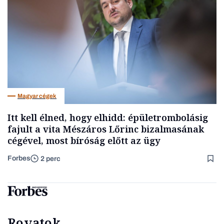
Magyar cégek
Itt kell élned, hogy elhidd: épületrombolásig
fajult a vita Mészáros Lőrinc bizalmasának
cégével, most bíróság előtt az ügy
Forbes
2 perc
Rovatok