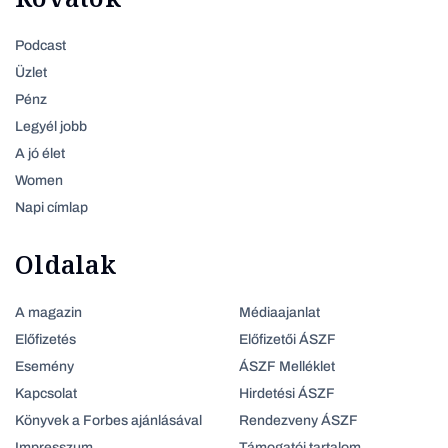
Podcast
Üzlet
Pénz
Legyél jobb
A jó élet
Women
Napi címlap
Oldalak
A magazin
Médiaajanlat
Előfizetés
Előfizetői ÁSZF
Esemény
ÁSZF Melléklet
Kapcsolat
Hirdetési ÁSZF
Könyvek a Forbes ajánlásával
Rendezveny ÁSZF
Impresszum
Támogatói tartalom