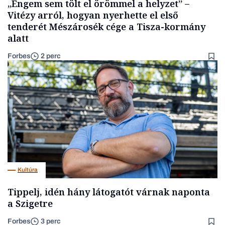
„Engem sem tölt el örömmel a helyzet” –
Vitézy arról, hogyan nyerhette el első
tenderét Mészárosék cége a Tisza-kormány
alatt
Forbes
2 perc
Kultúra
Tippelj, idén hány látogatót várnak naponta
a Szigetre
Forbes
3 perc