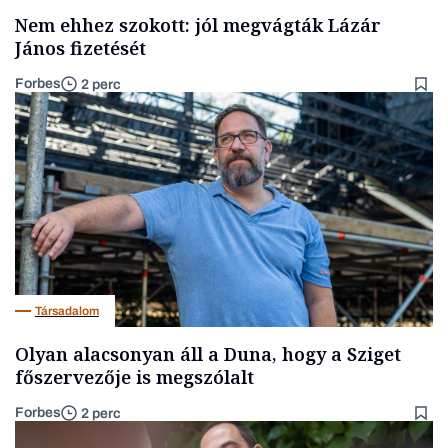
Nem ehhez szokott: jól megvágták Lázár
János fizetését
Forbes
2 perc
Társadalom
Olyan alacsonyan áll a Duna, hogy a Sziget
főszervezője is megszólalt
Forbes
2 perc