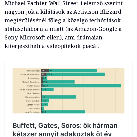
Michael Pachter Wall Street-i elemző szerint
nagyon jók a kilátások az Activison Blizzard
megtérülésénél főleg a közelgő techóriások
státuszháborúja miatt (az Amazon-Google a
Sony-Microsoft ellen), ami drámaian
kiterjesztheti a videojátékok piacát.