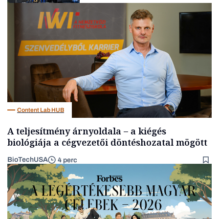
Energia
Content Lab HUB
A teljesítmény árnyoldala – a kiégés
biológiája a cégvezetői döntéshozatal mögött
BioTechUSA
4 perc