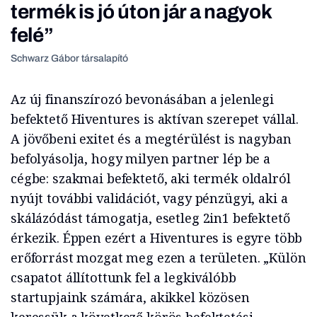
termék is jó úton jár a nagyok
felé”
Schwarz Gábor társalapító
Az új finanszírozó bevonásában a jelenlegi
befektető Hiventures is aktívan szerepet vállal.
A jövőbeni exitet és a megtérülést is nagyban
befolyásolja, hogy milyen partner lép be a
cégbe: szakmai befektető, aki termék oldalról
nyújt további validációt, vagy pénzügyi, aki a
skálázódást támogatja, esetleg 2in1 befektető
érkezik. Éppen ezért a Hiventures is egyre több
erőforrást mozgat meg ezen a területen. „Külön
csapatot állítottunk fel a legkiválóbb
startupjaink számára, akikkel közösen