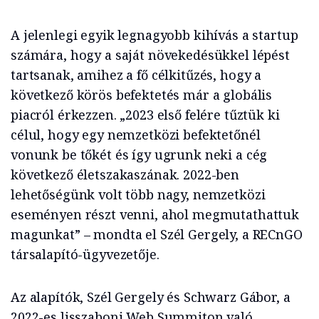
A jelenlegi egyik legnagyobb kihívás a startup
számára, hogy a saját növekedésükkel lépést
tartsanak, amihez a fő célkitűzés, hogy a
következő körös befektetés már a globális
piacról érkezzen. „2023 első felére tűztük ki
célul, hogy egy nemzetközi befektetőnél
vonunk be tőkét és így ugrunk neki a cég
következő életszakaszának. 2022-ben
lehetőségünk volt több nagy, nemzetközi
eseményen részt venni, ahol megmutathattuk
magunkat” – mondta el Szél Gergely, a RECnGO
társalapító-ügyvezetője.
Az alapítók, Szél Gergely és Schwarz Gábor, a
2022-es lisszaboni Web Summiton való