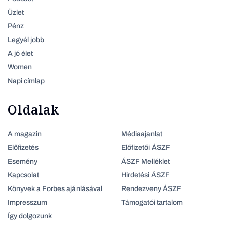
Üzlet
Pénz
Legyél jobb
A jó élet
Women
Napi címlap
Oldalak
A magazin
Médiaajanlat
Előfizetés
Előfizetői ÁSZF
Esemény
ÁSZF Melléklet
Kapcsolat
Hirdetési ÁSZF
Könyvek a Forbes ajánlásával
Rendezveny ÁSZF
Impresszum
Támogatói tartalom
Így dolgozunk