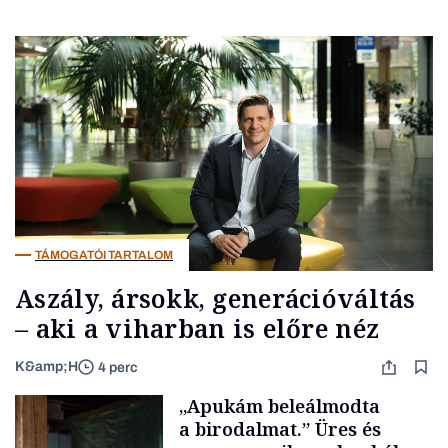
TÁMOGATÓI TARTALOM
Aszály, ársokk, generációváltás
– aki a viharban is előre néz
K&amp;H
4 perc
„Apukám beleálmodta
a birodalmat.” Üres és