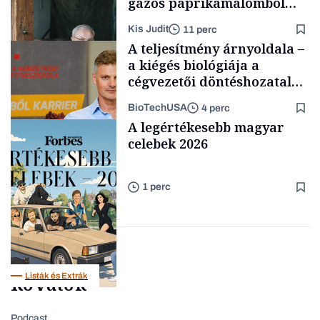
gazos paprikamalomból
lett az igazi családi
Kis Judit
11 perc
fűszersztori
A teljesítmény árnyoldala –
a kiégés biológiája a
cégvezetői döntéshozatal
mögött
BioTechUSA
4 perc
Családi
A legértékesebb magyar
vállalkozások
celebek 2026
1 perc
Content Lab HUB
Listák és Extrák
Rovatok
Podcast