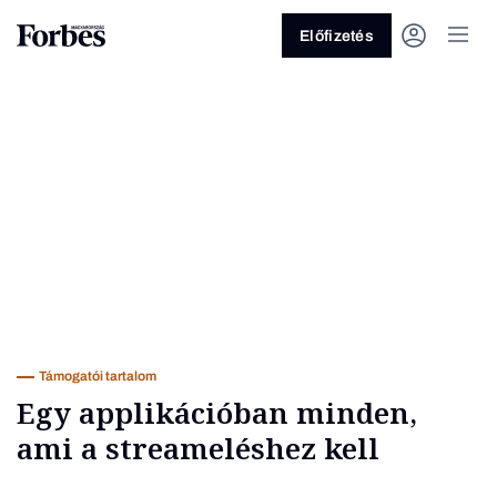
Előfizetés
Vagy fedezze fel a következő
témákat
Üzlet
Pénz
Zöld
Legyél jobb!
Támogatói tartalom
Egy applikációban minden,
ami a streameléshez kell