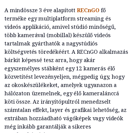
A mindössze 3 éve alapított
RECnGO
fő
terméke egy multiplatform streaming és
videós applikáció, amivel stúdió minőségű,
több kamerával (mobillal) készülő videós
tartalmak gyárthatók a nagystúdiós
költségvetés töredékéért. A RECnGO alkalmazás
bárkit képessé tesz arra, hogy akár
egyszemélyes stábként egy 12 kamerás élő
közvetítést levezényeljen, mégpedig úgy, hogy
az okoskészülékeket, amelyek ugyanazon a
hálózaton üzemelnek, egy élő kameralánccá
köti össze. Az irányítópultról menedzselt
számtalan effekt, layer és grafikai lehetőség, az
extrában hozzáadható vágóképek vagy videók
még inkább garantálják a sikeres