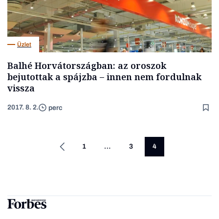
Üzlet
Balhé Horvátországban: az oroszok
bejutottak a spájzba – innen nem fordulnak
vissza
2017. 8. 2.
perc
1
…
3
4