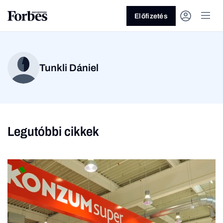
Előfizetés
Tunkli Dániel
Legutóbbi cikkek
Vagy fedezze fel a
Üzlet
Pénz