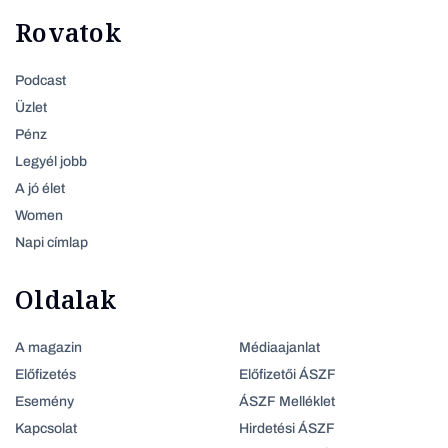
Rovatok
Podcast
Üzlet
Pénz
Legyél jobb
A jó élet
Women
Napi címlap
Oldalak
A magazin
Médiaajanlat
Előfizetés
Előfizetői ÁSZF
Esemény
ÁSZF Melléklet
Kapcsolat
Hirdetési ÁSZF