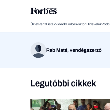
Üzlet
Pénz
Listák
Videók
Forbes-sztori
Hírlevelek
Podc
Rab Máté, vendégszerző
Legutóbbi cikkek