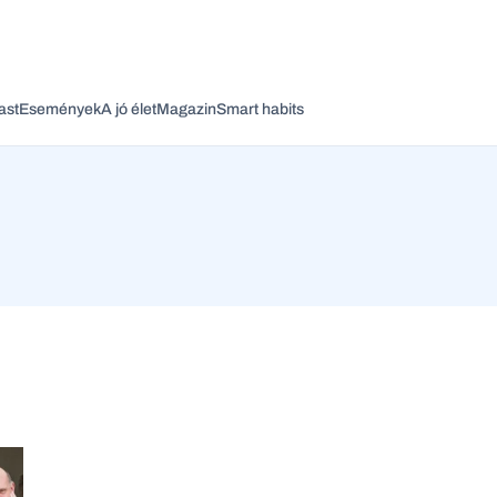
ast
Események
A jó élet
Magazin
Smart habits
Vagy fedezze fel a következő témákat
Üzlet
Pénz
Zöld
Legyél jobb!