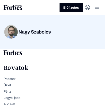
Előfizetés
Nagy Szabolcs
Vagy fedezze fel a
Rovatok
Üzlet
Pénz
Podcast
Üzlet
Pénz
Legyél jobb
A jó élet