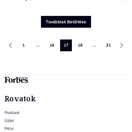
Továbbiak Betöltése
1
…
16
17
18
…
21
Rovatok
Podcast
Üzlet
Pénz