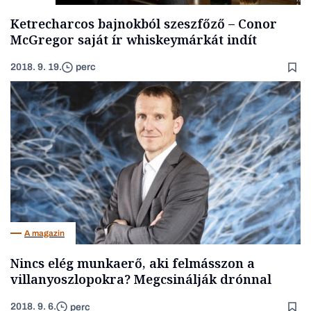
Ketrecharcos bajnokból szeszfőző – Conor
McGregor saját ír whiskeymárkát indít
2018. 9. 19.
perc
A magazin
Nincs elég munkaerő, aki felmásszon a
villanyoszlopokra? Megcsinálják drónnal
2018. 9. 6.
perc