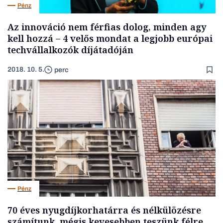
Pénz
Az innováció nem férfias dolog, minden agy
kell hozzá – 4 velős mondat a legjobb európai
techvállalkozók díjátadóján
2018. 10. 5.
perc
Pénz
70 éves nyugdíjkorhatárra és nélkülözésre
számítunk, mégis kevesebben teszünk félre