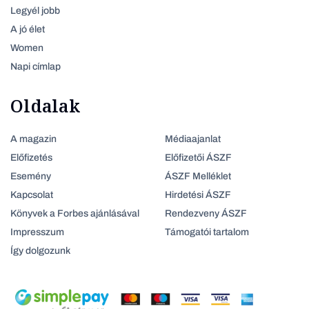
Legyél jobb
A jó élet
Women
Napi címlap
Oldalak
A magazin
Médiaajanlat
Előfizetés
Előfizetői ÁSZF
Esemény
ÁSZF Melléklet
Kapcsolat
Hirdetési ÁSZF
Könyvek a Forbes ajánlásával
Rendezveny ÁSZF
Impresszum
Támogatói tartalom
Így dolgozunk