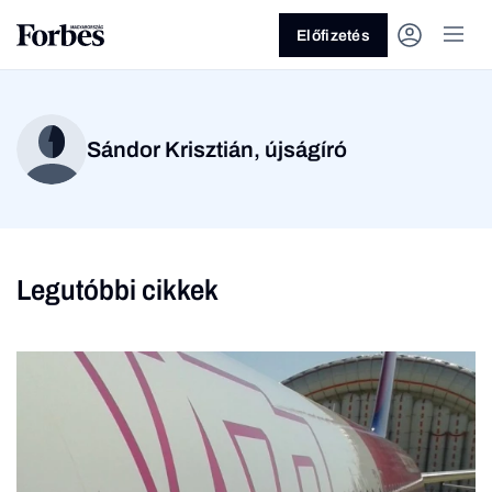
Előfizetés
Sándor Krisztián, újságíró
Legutóbbi cikkek
Vagy fedezze fel a
Üzlet
Pénz