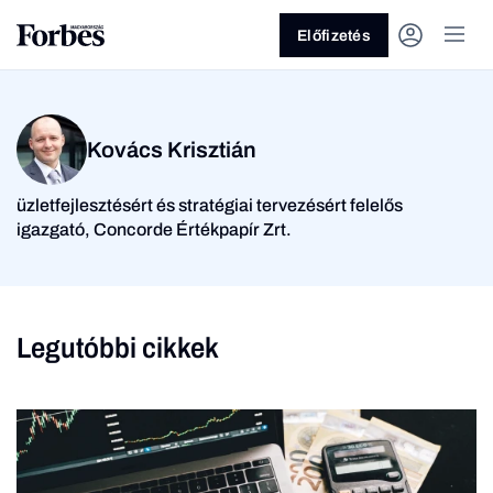
Előfizetés
Kovács Krisztián
üzletfejlesztésért és stratégiai tervezésért felelős
igazgató, Concorde Értékpapír Zrt.
Vagy fedezze fel a
Üzlet
Pénz
Legutóbbi cikkek