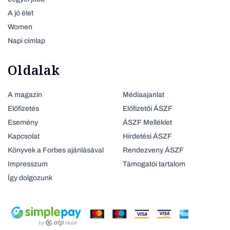
A jó élet
Women
Napi címlap
Oldalak
A magazin
Médiaajanlat
Előfizetés
Előfizetői ÁSZF
Esemény
ÁSZF Melléklet
Kapcsolat
Hirdetési ÁSZF
Könyvek a Forbes ajánlásával
Rendezveny ÁSZF
Impresszum
Támogatói tartalom
Így dolgozunk