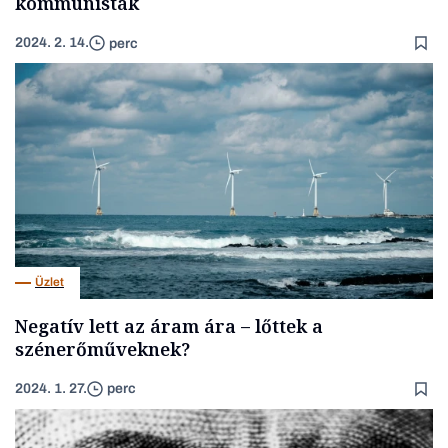
kommunisták
2024. 2. 14.
perc
Üzlet
Negatív lett az áram ára – lőttek a
szénerőműveknek?
2024. 1. 27.
perc