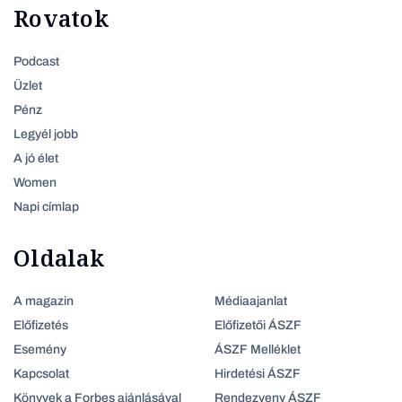
Rovatok
Podcast
Üzlet
Pénz
Legyél jobb
A jó élet
Women
Napi címlap
Oldalak
A magazin
Médiaajanlat
Előfizetés
Előfizetői ÁSZF
Esemény
ÁSZF Melléklet
Kapcsolat
Hirdetési ÁSZF
Könyvek a Forbes ajánlásával
Rendezveny ÁSZF