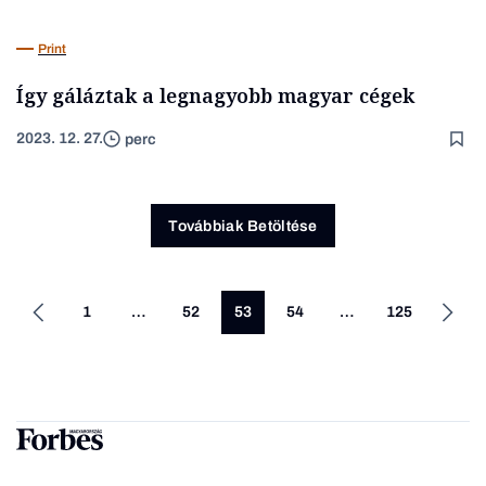
Print
Így gáláztak a legnagyobb magyar cégek
2023. 12. 27.
perc
Továbbiak Betöltése
1
…
52
53
54
…
125