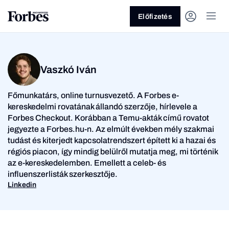
Előfizetés
Vaszkó Iván
Főmunkatárs, online turnusvezető. A Forbes e-
kereskedelmi rovatának állandó szerzője, hírlevele a
Forbes Checkout. Korábban a Temu-akták című rovatot
jegyezte a Forbes.hu-n. Az elmúlt években mély szakmai
Vagy fedezze fel a
tudást és kiterjedt kapcsolatrendszert épített ki a hazai és
régiós piacon, így mindig belülről mutatja meg, mi történik
Üzlet
Pénz
az e-kereskedelemben. Emellett a celeb- és
influenszerlisták szerkesztője.
Linkedin