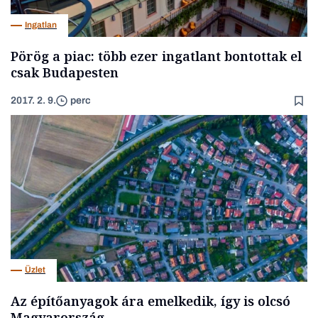
Ingatlan
Pörög a piac: több ezer ingatlant bontottak el
csak Budapesten
2017. 2. 9.
perc
Üzlet
Az építőanyagok ára emelkedik, így is olcsó
Magyarország