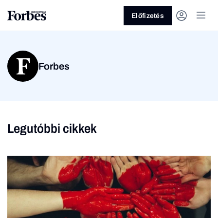
Előfizetés
Forbes
Legutóbbi cikkek
Vagy fedezze fel a
Üzlet
Pénz