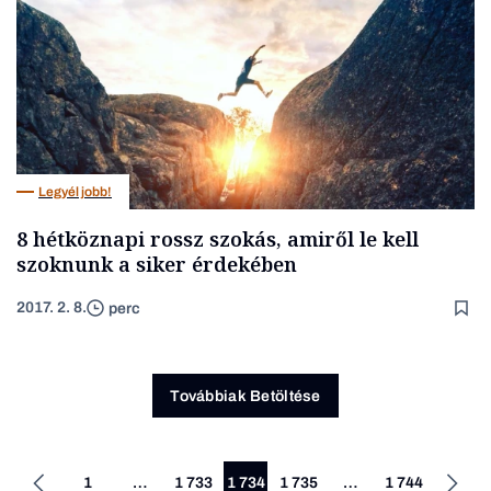
Legyél jobb!
8 hétköznapi rossz szokás, amiről le kell
szoknunk a siker érdekében
2017. 2. 8.
perc
Továbbiak Betöltése
1
…
1 733
1 734
1 735
…
1 744