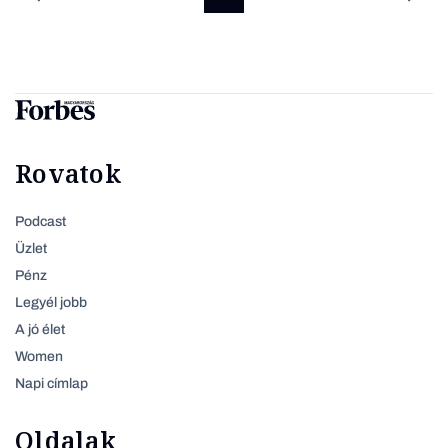
Rovatok
Podcast
Üzlet
Pénz
Legyél jobb
A jó élet
Women
Napi címlap
Oldalak