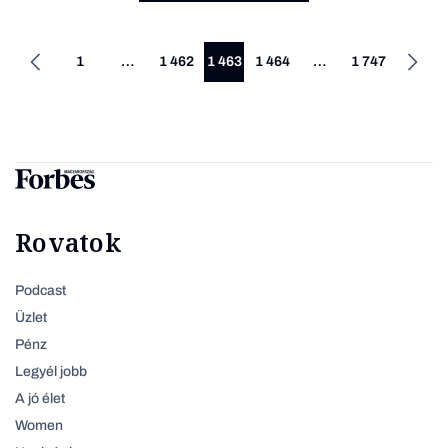
1
…
1 462
1 463
1 464
…
1 747
Rovatok
Podcast
Üzlet
Pénz
Legyél jobb
A jó élet
Women