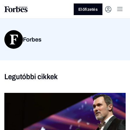
Előfizetés
Forbes
Legutóbbi cikkek
Vagy fedezze fel a
Üzlet
Pénz