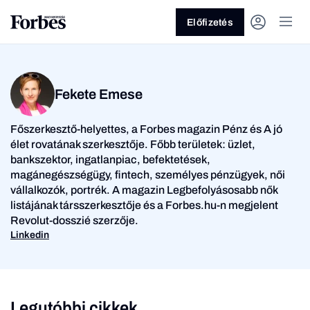
Előfizetés
Fekete Emese
Főszerkesztő-helyettes, a Forbes magazin Pénz és A jó
élet rovatának szerkesztője. Főbb területek: üzlet,
bankszektor, ingatlanpiac, befektetések,
magánegészségügy, fintech, személyes pénzügyek, női
Vagy fedezze fel a
vállalkozók, portrék. A magazin Legbefolyásosabb nők
listájának társszerkesztője és a Forbes.hu-n megjelent
Üzlet
Pénz
Revolut-dosszié szerzője.
Linkedin
Legutóbbi cikkek