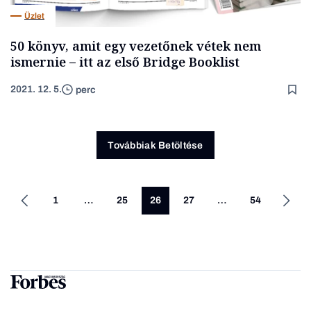
Üzlet
50 könyv, amit egy vezetőnek vétek nem
ismernie – itt az első Bridge Booklist
2021. 12. 5.
perc
Továbbiak Betöltése
1
…
25
26
27
…
54