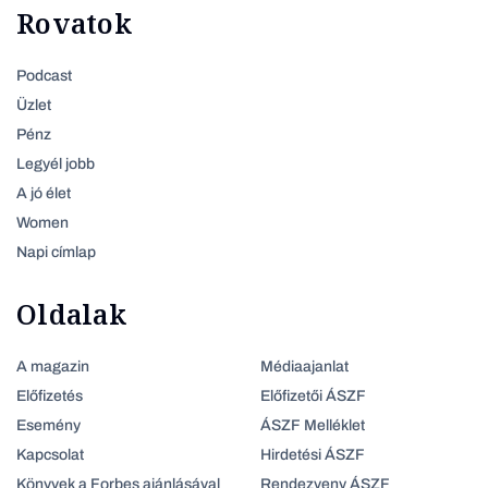
Rovatok
Podcast
Üzlet
Pénz
Legyél jobb
A jó élet
Women
Napi címlap
Oldalak
A magazin
Médiaajanlat
Előfizetés
Előfizetői ÁSZF
Esemény
ÁSZF Melléklet
Kapcsolat
Hirdetési ÁSZF
Könyvek a Forbes ajánlásával
Rendezveny ÁSZF