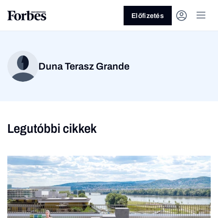
Előfizetés
Duna Terasz Grande
Legutóbbi cikkek
Vagy fedezze fel a
Üzlet
Pénz