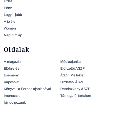
Üzlet
Pénz
Legyél jobb
A jó élet
Women
Napi címlap
Oldalak
A magazin
Médiaajanlat
Előfizetés
Előfizetői ÁSZF
Esemény
ÁSZF Melléklet
Kapcsolat
Hirdetési ÁSZF
Könyvek a Forbes ajánlásával
Rendezveny ÁSZF
Impresszum
Támogatói tartalom
Így dolgozunk