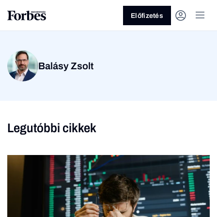
Előfizetés
Balásy Zsolt
Legutóbbi cikkek
Vagy fedezze fel a
Üzlet
Pénz