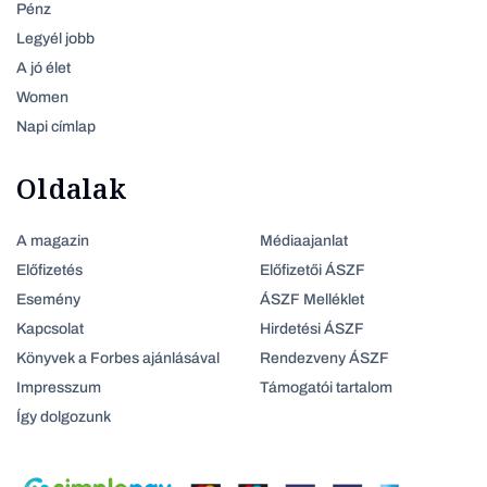
Pénz
Legyél jobb
A jó élet
Women
Napi címlap
Oldalak
A magazin
Médiaajanlat
Előfizetés
Előfizetői ÁSZF
Esemény
ÁSZF Melléklet
Kapcsolat
Hirdetési ÁSZF
Könyvek a Forbes ajánlásával
Rendezveny ÁSZF
Impresszum
Támogatói tartalom
Így dolgozunk