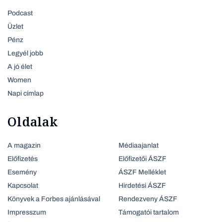
Podcast
Üzlet
Pénz
Legyél jobb
A jó élet
Women
Napi címlap
Oldalak
A magazin
Médiaajanlat
Előfizetés
Előfizetői ÁSZF
Esemény
ÁSZF Melléklet
Kapcsolat
Hirdetési ÁSZF
Könyvek a Forbes ajánlásával
Rendezveny ÁSZF
Impresszum
Támogatói tartalom