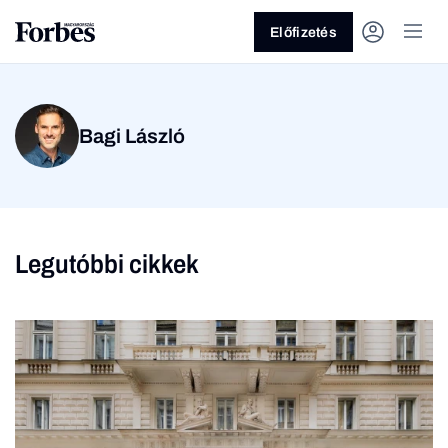
Előfizetés
Bagi László
Legutóbbi cikkek
Vagy fedezze fel a
Üzlet
Pénz