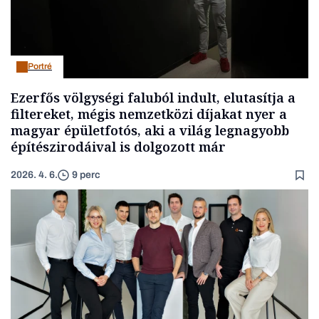
Portré
Ezerfős völgységi faluból indult, elutasítja a
filtereket, mégis nemzetközi díjakat nyer a
magyar épületfotós, aki a világ legnagyobb
építészirodáival is dolgozott már
2026. 4. 6.
9 perc