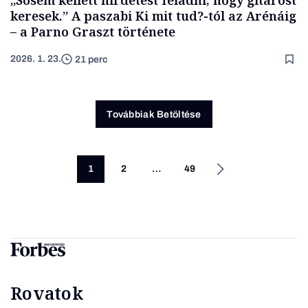
„Sosem kellett hirdetést feladni, hogy gitárost
keresek.” A paszabi Ki mit tud?-tól az Arénáig
– a Parno Graszt története
2026. 1. 23.
21 perc
Továbbiak Betöltése
1
2
…
49
Rovatok