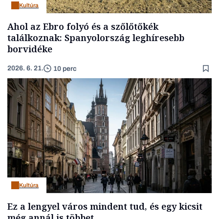
Kultúra
Ahol az Ebro folyó és a szőlőtőkék
találkoznak: Spanyolország leghíresebb
borvidéke
2026. 6. 21.
10 perc
Kultúra
Ez a lengyel város mindent tud, és egy kicsit
még annál is többet