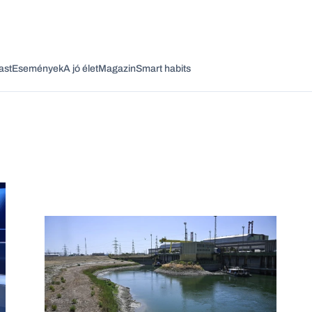
ast
Események
A jó élet
Magazin
Smart habits
Vagy fedezze fel a következő témákat
Üzlet
Pénz
Zöld
Legyél jobb!