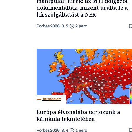
manipulált hírek: az MTI dolgozói
dokumentálták, miként uralta le a
hírszolgáltatást a NER
Forbes
2026. 8. 5.
2 perc
Társadalom
Európa élvonalába tartozunk a
kánikula tekintetében
Forbes
2026. 8. 4.
1 perc