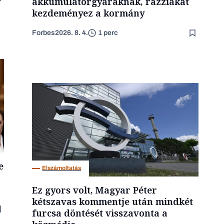
akkumulátorgyáraknak, razziákat
kezdeményez a kormány
Forbes
2026. 8. 4.
1 perc
e
Elszámoltatás
Ez gyors volt, Magyar Péter
kétszavas kommentje után mindkét
furcsa döntését visszavonta a