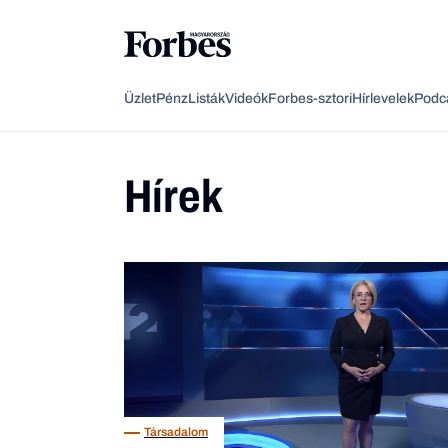
Üzlet
Pénz
Listák
Videók
Forbes-sztori
Hírlevelek
Podc
Hírek
Társadalom