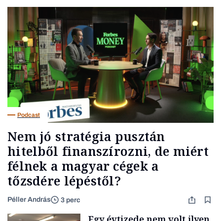
Podcast
Nem jó stratégia pusztán
hitelből finanszírozni, de miért
félnek a magyar cégek a
tőzsdére lépéstől?
Péller András
3 perc
Egy évtizede nem volt ilyen