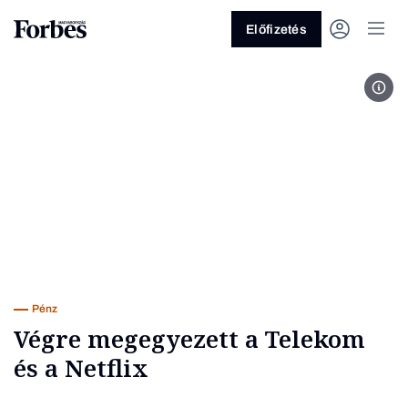
Előfizetés
Buda
Vagy fedezze fel a következő
témákat
Üzlet
Pénz
Zöld
Legyél jobb!
Pénz
Végre megegyezett a Telekom
és a Netflix