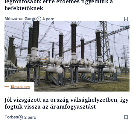
legfontosabb: erre érdemes figyelniük a
befektetőknek
Mészáros Gergő
4 perc
Társadalom
Jól vizsgázott az ország válsághelyzetben, így
fogtuk vissza az áramfogyasztást
Forbes
2 perc