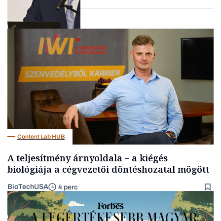
Befektetés
Content Lab HUB
A teljesítmény árnyoldala – a kiégés
biológiája a cégvezetői döntéshozatal mögött
BioTechUSA
4 perc