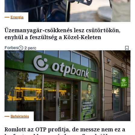
Energia
Üzemanyagár-csökkenés lesz csütörtökön,
enyhül a feszültség a Közel-Keleten
Forbes
2 perc
Befektetés
Romlott az OTP profitja, de messze nem ez a