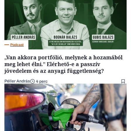
Podcast
„Van akkora portfólió, melynek a hozamából
meg lehet élni.” Elérhető-e a passzív
jövedelem és az anyagi függetlenség?
Péller András
4 perc