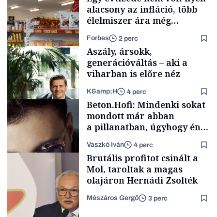
alacsony az infláció, több
élelmiszer ára még
rohamosan csökken is
Forbes
2 perc
Aszály, ársokk,
generációváltás – aki a
viharban is előre néz
K&amp;H
4 perc
Makro
Beton.Hofi: Mindenki sokat
mondott már abban
a pillanatban, úgyhogy én
a legsarkosabb
Vaszkó Iván
4 perc
gondolataimat akartam
TÁMOGATÓI
Brutális profitot csinált a
TARTALOM
kimondani
Mol, taroltak a magas
olajáron Hernádi Zsolték
Mészáros Gergő
3 perc
Forbes-sztori