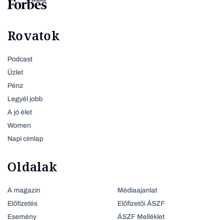
Rovatok
Podcast
Üzlet
Pénz
Legyél jobb
A jó élet
Women
Napi címlap
Oldalak
A magazin
Médiaajanlat
Előfizetés
Előfizetői ÁSZF
Esemény
ÁSZF Melléklet