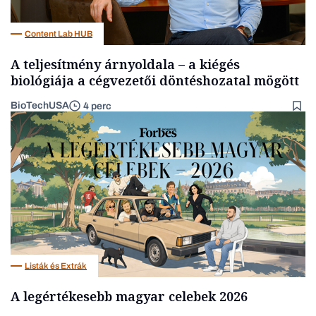
Content Lab HUB
A teljesítmény árnyoldala – a kiégés
biológiája a cégvezetői döntéshozatal mögött
BioTechUSA
4 perc
Listák és Extrák
A legértékesebb magyar celebek 2026