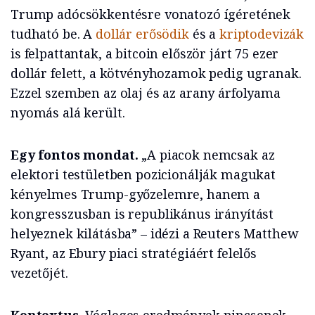
Trump adócsökkentésre vonatozó ígéretének
tudható be. A
dollár erősödik
és a
kriptodevizák
is felpattantak, a bitcoin először járt 75 ezer
dollár felett, a kötvényhozamok pedig ugranak.
Ezzel szemben az olaj és az arany árfolyama
nyomás alá került.
Egy fontos mondat.
„A piacok nemcsak az
elektori testületben pozicionálják magukat
kényelmes Trump-győzelemre, hanem a
kongresszusban is republikánus irányítást
helyeznek kilátásba” – idézi a Reuters Matthew
Ryant, az Ebury piaci stratégiáért felelős
vezetőjét.