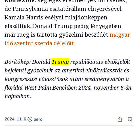
Kontextus.
Végleges eredmények nincsenek,
de Pennsylvania csatatérállam elnyerésével
Kamala Harris esélyei tulajdonképpen
elszálltak, Donald Trump pedig lényegében
már meg is tartotta győzelmi beszédét
magyar
idő szerint szerda délelőtt.
Borítókép: Donald
Trump
republikánus elnökjelölt
bejelenti győzelmét az amerikai elnökválasztás és
kongresszusi választások utáni eredményvárón a
floridai West Palm Beachben 2024. november 6-án
hajnalban.
2024. 11. 6.
perc