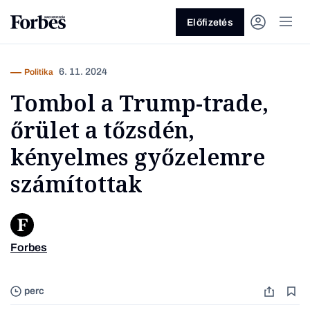
Előfizetés
6. 11. 2024
Politika
Tombol a Trump-trade,
őrület a tőzsdén,
kényelmes győzelemre
számítottak
Vagy fedezze fel a következő
témákat
Üzlet
Pénz
Zöld
Legyél jobb!
Forbes
West Pa
perc