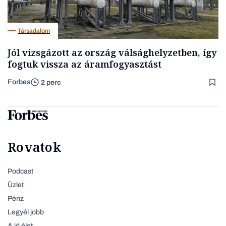
Társadalom
Jól vizsgázott az ország válsághelyzetben, így
fogtuk vissza az áramfogyasztást
Forbes
2 perc
Rovatok
Podcast
Üzlet
Pénz
Legyél jobb
A jó élet