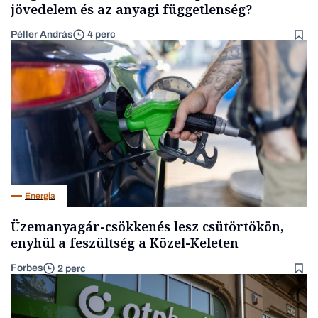
jövedelem és az anyagi függetlenség?
Péller András
4 perc
Energia
Üzemanyagár-csökkenés lesz csütörtökön,
enyhül a feszültség a Közel-Keleten
Forbes
2 perc