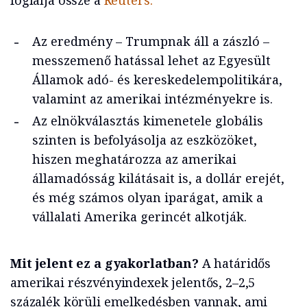
foglalja össze a
Reuters.
Az eredmény – Trumpnak áll a zászló –
messzemenő hatással lehet az Egyesült
Államok adó- és kereskedelempolitikára,
valamint az amerikai intézményekre is.
Az elnökválasztás kimenetele globális
szinten is befolyásolja az eszközöket,
hiszen meghatározza az amerikai
államadósság kilátásait is, a dollár erejét,
és még számos olyan iparágat, amik a
vállalati Amerika gerincét alkotják.
Mit jelent ez a gyakorlatban?
A határidős
amerikai részvényindexek jelentős, 2–2,5
százalék körüli emelkedésben vannak, ami