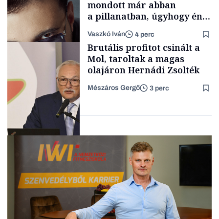
mondott már abban
a pillanatban, úgyhogy én
a legsarkosabb
Vaszkó Iván
4 perc
gondolataimat akartam
TÁMOGATÓI
Brutális profitot csinált a
TARTALOM
kimondani
Mol, taroltak a magas
olajáron Hernádi Zsolték
Mészáros Gergő
3 perc
Forbes-sztori
Befektetés