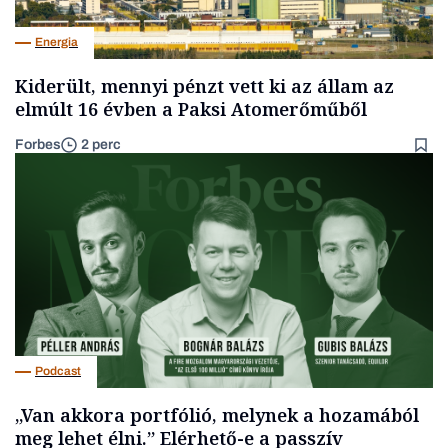
Energia
Kiderült, mennyi pénzt vett ki az állam az
elmúlt 16 évben a Paksi Atomerőműből
Forbes
2 perc
Podcast
„Van akkora portfólió, melynek a hozamából
meg lehet élni.” Elérhető-e a passzív