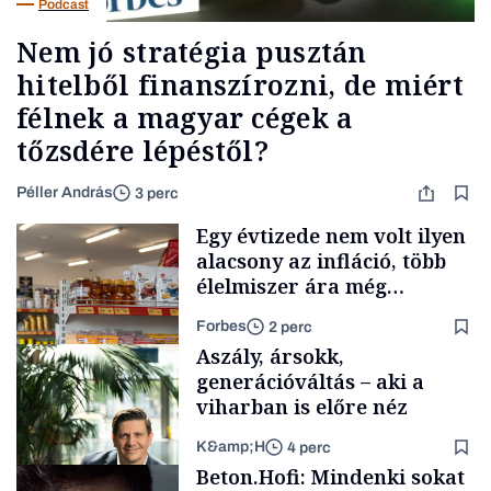
Podcast
Nem jó stratégia pusztán
hitelből finanszírozni, de miért
félnek a magyar cégek a
tőzsdére lépéstől?
Péller András
3 perc
Egy évtizede nem volt ilyen
alacsony az infláció, több
élelmiszer ára még
rohamosan csökken is
Forbes
2 perc
Aszály, ársokk,
generációváltás – aki a
viharban is előre néz
K&amp;H
4 perc
Makro
Beton.Hofi: Mindenki sokat