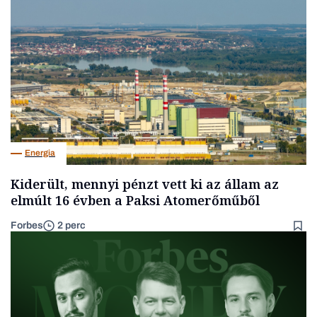
Energia
Kiderült, mennyi pénzt vett ki az állam az
elmúlt 16 évben a Paksi Atomerőműből
Forbes
2 perc