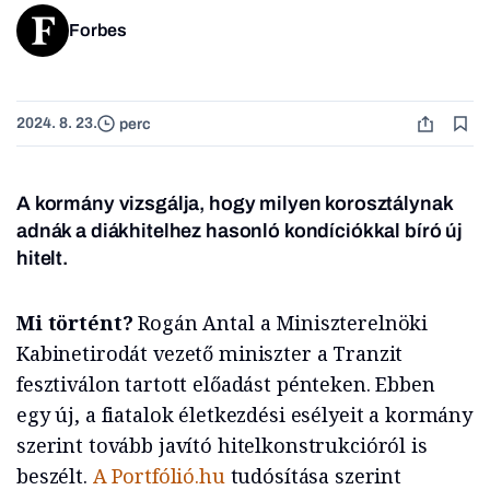
Forbes
2024. 8. 23.
perc
A kormány vizsgálja, hogy milyen korosztálynak
adnák a diákhitelhez hasonló kondíciókkal bíró új
hitelt.
Mi történt?
Rogán Antal a Miniszterelnöki
Kabinetirodát vezető miniszter a Tranzit
fesztiválon tartott előadást pénteken. Ebben
egy új, a fiatalok életkezdési esélyeit a kormány
szerint tovább javító hitelkonstrukcióról is
beszélt.
A Portfólió.hu
tudósítása szerint