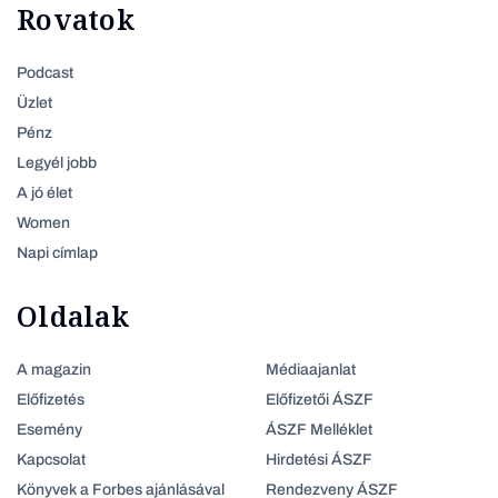
Rovatok
Podcast
Üzlet
Pénz
Legyél jobb
A jó élet
Women
Napi címlap
Oldalak
A magazin
Médiaajanlat
Előfizetés
Előfizetői ÁSZF
Esemény
ÁSZF Melléklet
Kapcsolat
Hirdetési ÁSZF
Könyvek a Forbes ajánlásával
Rendezveny ÁSZF