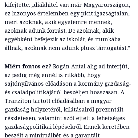
kifejtette: „diákhitel van már Magyarországon,
ez bizonyos értelemben egy picit igazságtalan,
mert azoknak, akik egyetemre mennek,
azoknak adunk forrást. De azoknak, akik
egyébként befejezik az iskolát, és munkába
állnak, azoknak nem adunk plusz támogatást.”
Miért fontos ez?
Rogán Antal alig ad interjút,
az pedig még ennél is ritkább, hogy
sajtónyilvános előadáson a kormány gazdaság-
és családpolitikájáról beszéljen hosszasan. A
Tranziton tartott előadásában a magyar
gazdaság helyzetéről, kilátásairól prezentált
részletesen, valamint szót ejtett a lehetséges
gazdaságpolitikai lépésekről. Ennek keretében
beszélt a minimálbér és a garantált