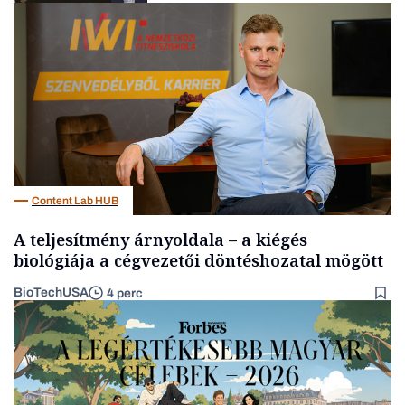
Befektetés
Content Lab HUB
A teljesítmény árnyoldala – a kiégés
biológiája a cégvezetői döntéshozatal mögött
BioTechUSA
4 perc