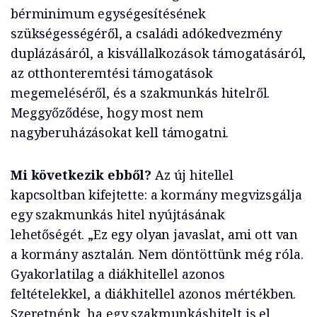
bérminimum egységesítésének
szükségességéről, a családi adókedvezmény
duplázásáról, a kisvállalkozások támogatásáról,
az otthonteremtési támogatások
megemeléséről, és a szakmunkás hitelről.
Meggyőződése, hogy most nem
nagyberuházásokat kell támogatni.
Mi következik ebből?
Az új hitellel
kapcsoltban kifejtette: a kormány megvizsgálja
egy szakmunkás hitel nyújtásának
lehetőségét. „Ez egy olyan javaslat, ami ott van
a kormány asztalán. Nem döntöttünk még róla.
Gyakorlatilag a diákhitellel azonos
feltételekkel, a diákhitellel azonos mértékben.
Szeretnénk, ha egy szakmunkáshitelt is el