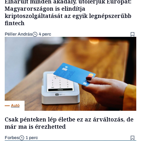
Elhárult minden akadály, utolérjük Európát:
Magyarországon is elindítja
kriptoszolgáltatását az egyik legnépszerűbb
fintech
Péller András
4 perc
Autó
Csak pénteken lép életbe ez az árváltozás, de
már ma is érezhetted
Forbes
1 perc