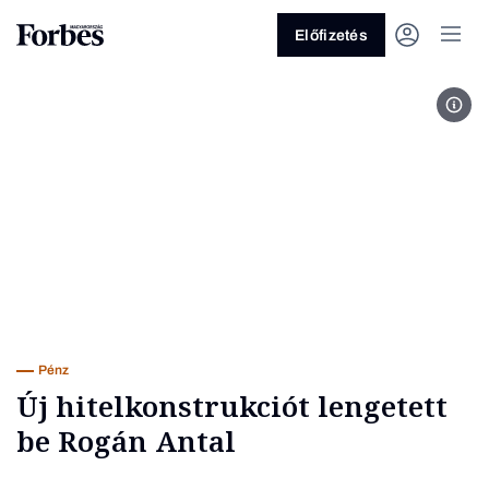
Előfizetés
MTI/
Vagy fedezze fel a következő
témákat
Üzlet
Pénz
Zöld
Legyél jobb!
Pénz
Új hitelkonstrukciót lengetett
be Rogán Antal