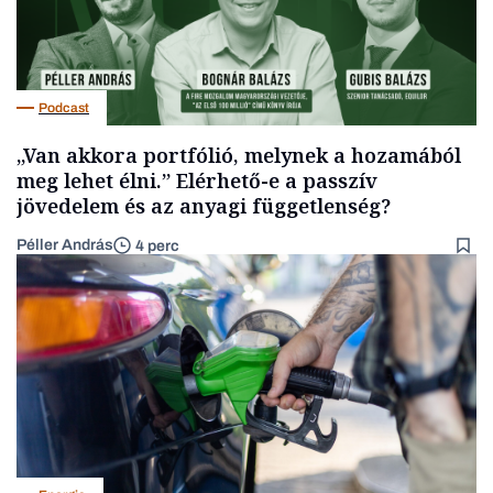
Podcast
„Van akkora portfólió, melynek a hozamából
meg lehet élni.” Elérhető-e a passzív
jövedelem és az anyagi függetlenség?
Péller András
4 perc