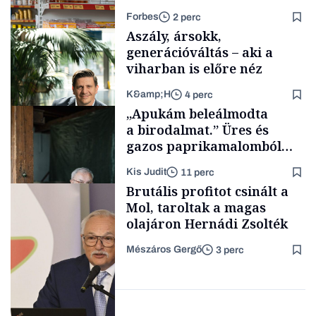
rohamosan csökken is
Forbes
2 perc
Aszály, ársokk,
generációváltás – aki a
viharban is előre néz
K&amp;H
4 perc
Makro
„Apukám beleálmodta
a birodalmat.” Üres és
gazos paprikamalomból
lett az igazi családi
Kis Judit
11 perc
fűszersztori
TÁMOGATÓI
Brutális profitot csinált a
TARTALOM
Mol, taroltak a magas
olajáron Hernádi Zsolték
Mészáros Gergő
3 perc
Családi
vállalkozások