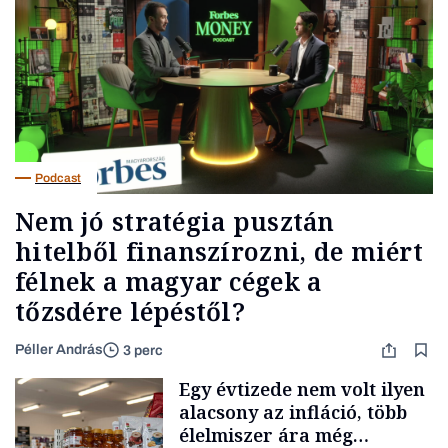
Podcast
Nem jó stratégia pusztán
hitelből finanszírozni, de miért
félnek a magyar cégek a
tőzsdére lépéstől?
Péller András
3 perc
Egy évtizede nem volt ilyen
alacsony az infláció, több
élelmiszer ára még