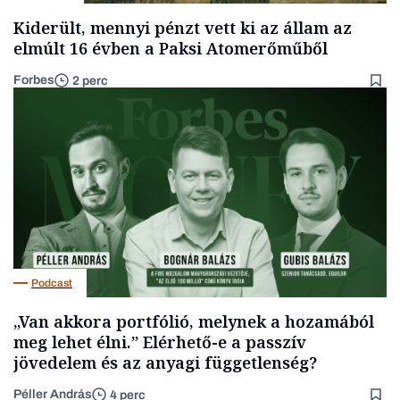
Kiderült, mennyi pénzt vett ki az állam az
elmúlt 16 évben a Paksi Atomerőműből
Forbes
2 perc
Podcast
„Van akkora portfólió, melynek a hozamából
meg lehet élni.” Elérhető-e a passzív
jövedelem és az anyagi függetlenség?
Péller András
4 perc