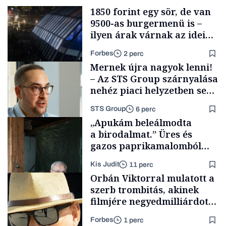
1850 forint egy sör, de van
9500-as burgermenü is –
ilyen árak várnak az idei
Szigeten
Forbes
2 perc
Mernek újra nagyok lenni!
– Az STS Group szárnyalása
nehéz piaci helyzetben sem
lassult
STS Group
6 perc
Pénz
„Apukám beleálmodta
a birodalmat.” Üres és
gazos paprikamalomból
lett az igazi családi
Kis Judit
11 perc
fűszersztori
Támogatói tartalom
Orbán Viktorral mulatott a
szerb trombitás, akinek
filmjére negyedmilliárdot
adott az NFI
Forbes
1 perc
Családi