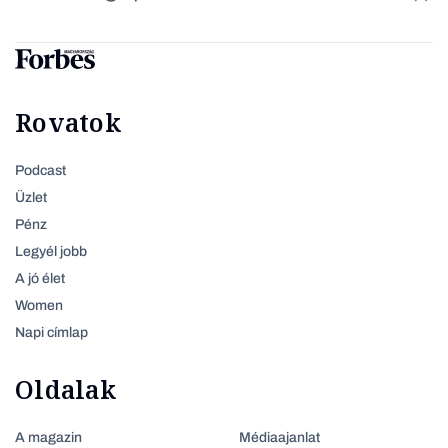
Rovatok
Podcast
Üzlet
Pénz
Legyél jobb
A jó élet
Women
Napi címlap
Oldalak
A magazin
Médiaajanlat