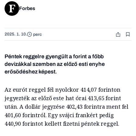
Forbes
2025. 1. 10.
perc
Péntek reggelre gyengült a forint a főbb
devizákkal szemben az előző esti enyhe
erősödéshez képest.
Az eurót reggel fél nyolckor 414,07 forinton
jegyezték az előző este hat órai 413,65 forint
után. A dollár jegyzése 402,43 forintra ment fel
401,60 forintról. Egy svájci frankért pedig
440,90 forintot kellett fizetni péntek reggel.