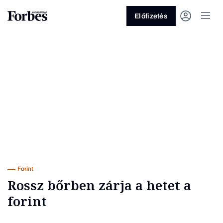
Előfizetés
Vagy fedezze fel a következő
témákat
Üzlet
Pénz
Zöld
Legyél jobb!
Forint
Rossz bőrben zárja a hetet a
forint