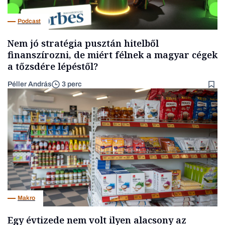
Podcast
Nem jó stratégia pusztán hitelből
finanszírozni, de miért félnek a magyar cégek
a tőzsdére lépéstől?
Péller András
3 perc
Makro
Egy évtizede nem volt ilyen alacsony az