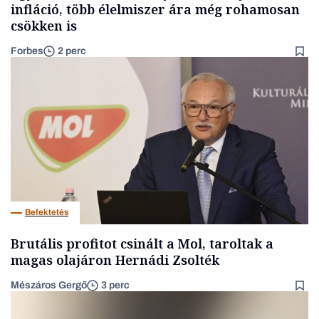
infláció, több élelmiszer ára még rohamosan
csökken is
Forbes
2 perc
Befektetés
Brutális profitot csinált a Mol, taroltak a
magas olajáron Hernádi Zsolték
Mészáros Gergő
3 perc