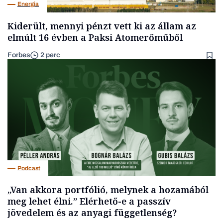
Energia
Kiderült, mennyi pénzt vett ki az állam az
elmúlt 16 évben a Paksi Atomerőműből
Forbes
2 perc
Podcast
„Van akkora portfólió, melynek a hozamából
meg lehet élni.” Elérhető-e a passzív
jövedelem és az anyagi függetlenség?