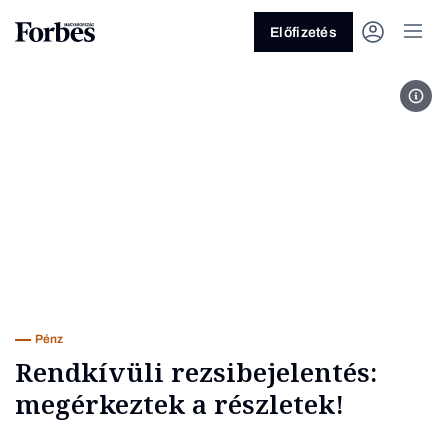
Előfizetés
Buda
Vagy fedezze fel a következő
témákat
Üzlet
Pénz
Zöld
Legyél jobb!
Pénz
Rendkívüli rezsibejelentés:
megérkeztek a részletek!