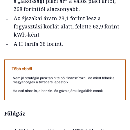
a „lakossági piaci ár” a valós piaci ártól,
268 forinttól alacsonyabb.
Az éjszakai áram 23,1 forint lesz a
fogyasztási korlát alatt, felette 62,9 forint
kWh-ként.
A H tarifa 36 forint.
Több ebből
Nem jó stratégia pusztán hitelből finanszírozni, de miért félnek a
magyar cégek a tőzsdére lépéstől?
Ha eső nincs is, a benzin- és gázolajárak legalább esnek
Földgáz